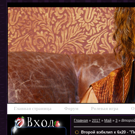
Главная страница
Форум
Ролевая игра
О
Главная
»
2017
»
Май
»
3
»
Второй 
Второй вэбклип к 6х20 - "П