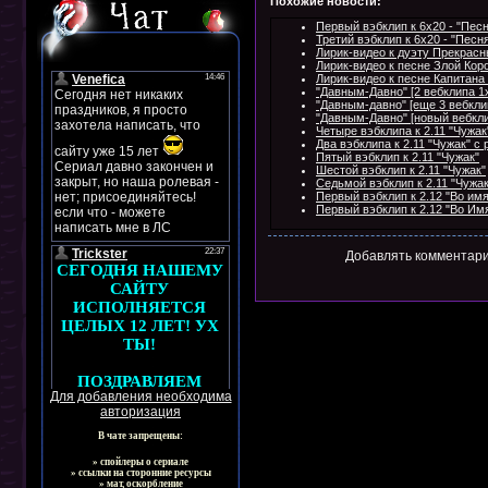
Похожие новости:
Первый вэбклип к 6х20 - "Пес
Третий вэбклип к 6х20 - "Песн
Лирик-видео к дуэту Прекрас
Лирик-видео к песне Злой Кор
Лирик-видео к песне Капитана
"Давным-Давно" [2 вебклипа 1
"Давным-давно" [еще 3 вебкли
"Давным-Давно" [новый вебкли
Четыре вэбклипа к 2.11 "Чужак
Два вэбклипа к 2.11 "Чужак" с
Пятый вэбклип к 2.11 "Чужак"
Шестой вэбклип к 2.11 "Чужак"
Седьмой вэбклип к 2.11 "Чужак
Первый вэбклип к 2.12 "Во имя
Первый вэбклип к 2.12 "Во Им
Добавлять комментари
Для добавления необходима
авторизация
В чате запрещены:
» спойлеры о сериале
» ссылки на сторонние ресурсы
» мат, оскорбление