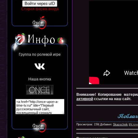
Войти через uID
Старая форма входа
Группа по ролевой игре
Наша кнопка
Внимание! Копирование матери
активной
ссылки на наш сайт.
Просмотров: 159| Добавил:
Skazochnik
|
Источ