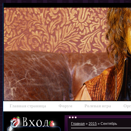
Главная страница
Форум
Ролевая игра
Орг
Главная
»
2015
»
Сентябрь