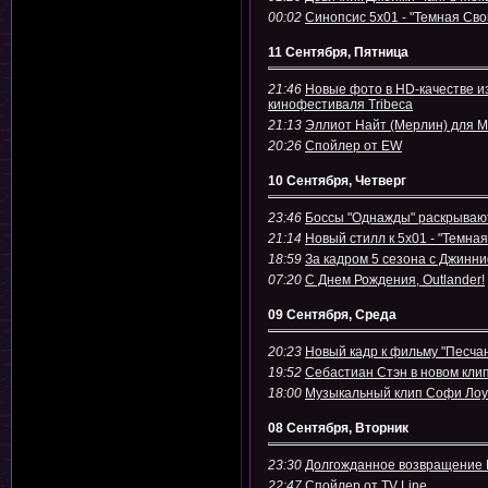
00:02
Синопсис 5х01 - "Темная Сво
11 Сентября, Пятница
21:46
Новые фото в HD-качестве 
кинофестиваля Tribeca
21:13
Эллиот Найт (Мерлин) для 
20:26
Спойлер от EW
10 Сентября, Четверг
23:46
Боссы "Однажды" раскрывают
21:14
Новый стилл к 5х01 - "Темная
18:59
За кадром 5 сезона с Джинн
07:20
С Днем Рождения, Outlander!
09 Сентября, Среда
20:23
Новый кадр к фильму "Песча
19:52
Себастиан Стэн в новом кли
18:00
Музыкальный клип Софи Лоу 
08 Сентября, Вторник
23:30
Долгожданное возвращение М
22:47
Спойлер от TV Line