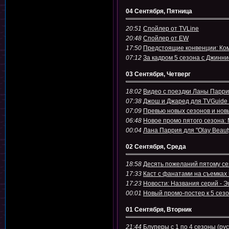
04 Сентября, Пятница
20:51
Спойлер от TVLine
20:48
Спойлер от EW
17:50
Предстоящие конвенции: Ком
07:12
За кадром 5 сезона с Джинн
03 Сентября, Четверг
18:02
Видео с поездки Ланы Парри
07:38
Джош и Джаред для TVGuide 
07:09
Превью новых сезонов и нов
06:48
Новое промо пятого сезона:
00:04
Лана Паррия для "Olay Beaut
02 Сентября, Среда
18:58
Десять пожеланий пятому се
17:33
Каст с фанатами на съемках 
17:23
Новости: Названия серий - Э
00:01
Новый промо-постер к 5 сез
01 Сентября, Вторник
21:44
Блуперы с 1 по 4 сезоны (ру