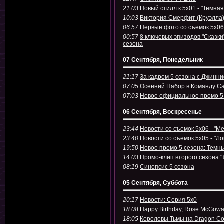
21:03
Новый стилл к 5х01 - "Темная
10:03
Виктория Смерфит (Круэлла) 
06:57
Первые фото со съемок 5х06
00:57
8 ключевых эпизодов "Сказки
сезона
07 Сентября, Понедельник
21:17
За кадром 5 сезона с Джинн
07:05
Осенний Набор в Команду Са
07:03
Новое официальное промо 5
06 Сентября, Воскресенье
23:44
Новости со съемок 5х06 - "Ме
23:40
Новости со съемок 5х05 - "Ло
19:50
Новое промо 5 сезона: Темн
14:03
Промо-клип второго сезона "
08:19
Синопсис 5 сезона
05 Сентября, Суббота
20:17
Новости: Серия 5х0
18:08
Happy Birthday, Rose McGowa
18:05
Королевы Тьмы на Dragon C