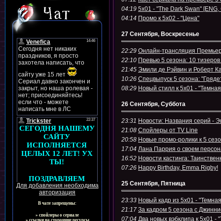
04:19
5x01 - "The Dark Swan" [EN
04:14
Промо к 5х02 - "Цена"
27 Сентября, Воскресенье
22:29
Онлайн-трансляция Премьеры
22:10
Превью 5 сезона: 10 тизеров
21:45
Эмили де Рэйвин и Роберт К
10:26
Спецвыпуск 5 сезона: "Гряде
08:29
Новый стилл к 5х01 - "Темная
26 Сентября, Суббота
23:31
Новости: Названия серий - Э
21:08
Спойлеры от TV Line
20:58
Новые промо-ролики к 5 сез
17:04
Лана Паррия о своем персон
16:52
Новости кастинга: Таинствен
07:26
Happy Birthday, Emma Rigby!
25 Сентября, Пятница
Для добавления необходима
авторизация
23:33
Новый кадр из 5х01 - "Темна
В чате запрещены:
21:17
За кадром 5 сезона с Джинн
» спойлеры о сериале
07:04
Два новых вэбклипа к 5х01 - 
» ссылки на сторонние ресурсы