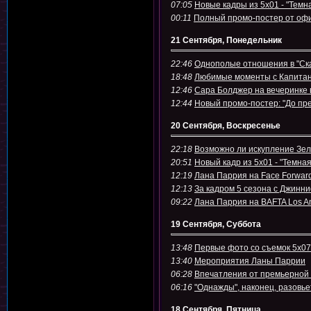
07:05
Новые кадры из 5х01 - "Темн
00:11
Полный промо-постер от оф
21 Сентября, Понедельник
22:46
Однополые отношения в "Ска
18:48
Любимые моменты с Капита
12:46
Сара Болджер на вечеринке 
12:44
Новый промо-постер: "До пр
20 Сентября, Воскресенье
22:18
Возможно ли искупление Зел
20:51
Новый кадр из 5х01 - "Темна
12:19
Лана Паррия на Face Forward'
12:13
За кадром 5 сезона с Джинн
09:22
Лана Паррия на BAFTA Los A
19 Сентября, Суббота
13:48
Первые фото со съемок 5х07
13:40
Мероприятия Ланы Паррии
06:28
Впечатления от премьерной
06:16
"Однажды", наконец, разовь
18 Сентября, Пятница