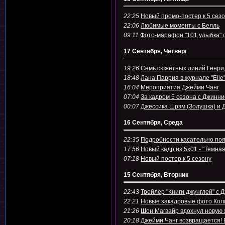
22:25
Новый промо-постер к 5 сез
22:06
Любимые моменты с Белль
09:11
Фото-марафон "101 улыбка"
17 Сентября, Четверг
19:26
Семь сюжетных линий Генри,
18:48
Лана Паррия в журнале "Elle
16:04
Мероприятия Джейми Чанг
07:04
За кадром 5 сезона с Джинн
00:07
Джессика Шрэм (Золушка) и 
16 Сентября, Среда
22:35
Подробности касательно поя
17:56
Новый кадр из 5х01 - "Темна
07:18
Новый постер к 5 сезону
15 Сентября, Вторник
22:43
Трейлер "Книги джунглей" с 
22:21
Новые закадровые фото Коли
21:26
Шон Магвайр вдохнул новую 
20:18
Джейми Чанг возвращается! 