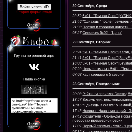
30 Сентября, Среда
Войти через uID
Старая форма входа
23:52
5x01 - "Темная Свон" [КУБ
21:46
"Однажды" после премьеры:
21:38
Плохая и хорошая новости: 
08:27
Синопсис 5х02 - "Цена"
29 Сентября, Вторник
23:24
5x01 - "Темная Свон" [Kero
Группа по ролевой игре
21:41
5x01 - "Темная Свон" [Story
16:08
5x01 - "Темная Свон" [Levs
07:23
Новые стиллы к 5х01 - "Темн
07:08
Каст сериала о 5 сезоне
Наша кнопка
28 Сентября, Понедельник
20:08
Рейтинги сериала: Эпизод 5х
18:57
Восемь книг, рекомендованн
18:45
"Однажды в сказке" о Темной
17:43
Новости: Названия серий - Э
17:42
Создатели «Однажды в сказк
поворотах премьерной серии
17:07
Первый вэбклип к 5х02 - "Цен
07:12
Каст сериала на премьере 5