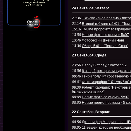
» мат, оскорбление
» КАПС ЛОК
24 Сентября, Четверг
21:36
Эксклюзивное превью к пято
21:14
Второй вэбклип к 5х01 - "Тем
15:16
TVLine пророчит возвращен
13:58
Новые фото со съемок 5х07
13:46
Фотосессии Джейми Чанг
13:30
Обзор 5х01 - "Темная Свон"
23 Сентября, Среда
23:56
Happy Birthday, Skazochnik!
18:56
6 вещей, которые мы должны
09:46
Генри получит собственную М
09:01
Фото-марафон "101 улыбка"
08:30
Роберт Карлайл: "Некоторые
была одной из них"
08:09
Новые фото со съемок 5х07
08:05
Новые промо-постеры к 5 се
22 Сентября, Вторник
08:56
Дженнифер Моррисон на HBO's
08:05
11 вещей, которые необходим