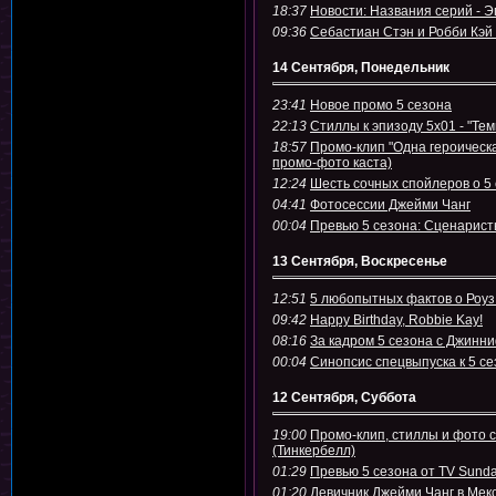
18:37
Новости: Названия серий - Э
09:36
Себастиан Стэн и Робби Кэй 
14 Сентября, Понедельник
23:41
Новое промо 5 сезона
22:13
Стиллы к эпизоду 5х01 - "Те
18:57
Промо-клип "Одна героическа
промо-фото каста)
12:24
Шесть сочных спойлеров о 5
04:41
Фотосессии Джейми Чанг
00:04
Превью 5 сезона: Сценарист
13 Сентября, Воскресенье
12:51
5 любопытных фактов о Роу
09:42
Happy Birthday, Robbie Kay!
08:16
За кадром 5 сезона с Джинн
00:04
Синопсис спецвыпуска к 5 се
12 Сентября, Суббота
19:00
Промо-клип, стиллы и фото с
(Тинкербелл)
01:29
Превью 5 сезона от TV Sund
01:20
Девичник Джейми Чанг в Мек