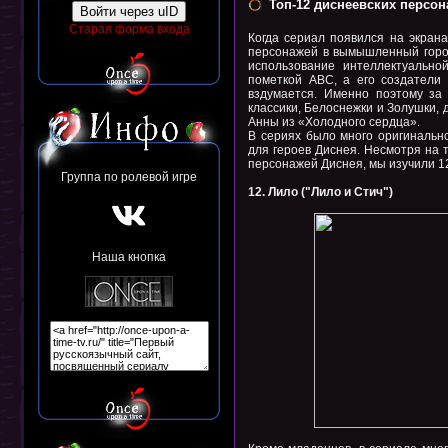
Топ-12 диснеевских персо
Войти через uID
Старая форма входа
Когда сериал появился на экрана
персонажей в вымышленный город 
использование интеллектуально
пометкой АВС, а его создатели
вздумается. Именно поэтому за
классики, Белоснежки и Золушки, 
Анны из «Холодного сердца».
В сериях было много оригинально
для героев Диснея. Несмотря на 
персонажей Диснея, мы изучили 12
Группа по ролевой игре
12. Лило ("Лило и Стич")
Наша кнопка