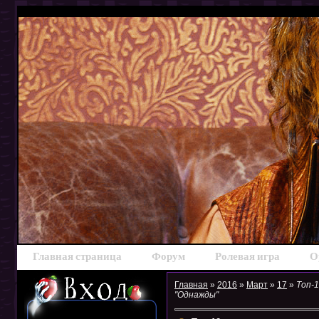
Главная страница
Форум
Ролевая игра
О
Главная
»
2016
»
Март
»
17
»
Топ-
"Однажды"