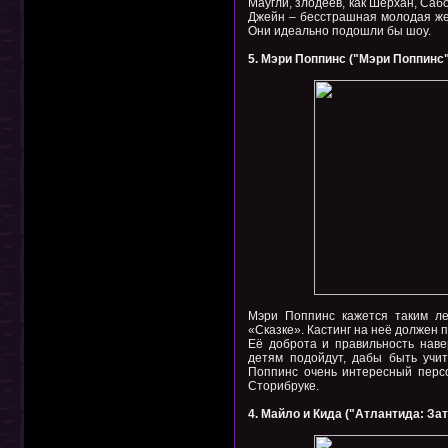
Маугли, злодеев, как Шерхан, Сабо
Джейн – бесстрашная молодая же
Они идеально подошли бы шоу.
5. Мэри Поппинс ("Мэри Поппинс"
Мэри Поппинс кажется таким ле
«Сказке». Кастинг на неё должен п
Её доброта и правильность наве
детям подойдут, дабы быть учи
Поппинс очень интересный персо
Сторибруке.
4. Майло и Кида ("Атлантида: За