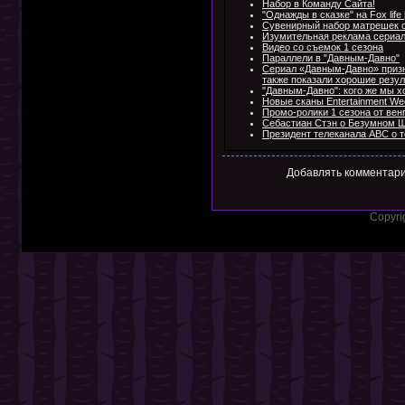
Набор в Команду Сайта!
"Однажды в сказке" на Fox lif
Сувенирный набор матрешек с
Изумительная реклама сериал
Видео со съемок 1 сезона
Параллели в "Давным-Давно"
Сериал «Давным-Давно» призн
также показали хорошие резу
"Давным-Давно": кого же мы х
Новые сканы Entertainment Wee
Промо-ролики 1 сезона от вен
Себастиан Стэн о Безумном 
Президент телеканала АВС о т
Добавлять комментари
Copyri