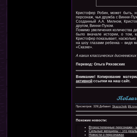
Кристофер Робин, может быть, не
персонаж, чья дружба с Винни-Пу
Созданный А.А. Милном, Кристо
другом, Винни-Пухом.
Помимо увеличения количества де
было вначале истории, о том, 
Кристофер показывает, насколько 
на шоу глазами ребенка – видя ма
«Сказке».
А каких классических диснеевски
Перевод: Ольга Ряховских
Внимание! Копирование матери
активной
ссылки на наш сайт.
Просмотров: 329| Добавил:
Skazochnik
|
Источ
Похожие новости:
Второстепенные персонажи - м
Сильные женщины – это реаль
Новости о персонажах