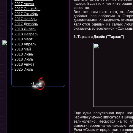
чудес». Будет или нет интеграция
2017 Август
известно.
2017 Сентябрь
Все-таки, сам факт того, что 
2017 Октябрь
добавят разнообразия в Стори
2017 Ноябрь
динамичными, объединить усилия 
2017 Декабрь
являются одними из самых люби
оказались во вселенной «Однажды 
2018 Январь
2018 Февраль
6. Тарзан и Джейн ("Тарзан")
2018 Март
2018 Апрель
2018 Май
2018 Июнь
2018 Июль
2018 Август
2025 Июль
Еще одна популярная пара, кот
Геркулесу можно вписаться в Зача
великолепно. Несмотря на то, 
вывести героев на незнакомую те
Если «Сказка» продолжит традици