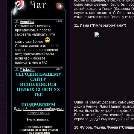
Кроме младенцев, в сериале мног
было юной девушки, было бы прос
детей возраста Генри (Джареда Ги
служить наставником. С Лило он 
изменением в жизни Генри, у котор
11. Изма ("Император-Лама")
Одна из самых дерзких, самоуве
дадим Регине (Лана Пария) возмож
Для добавления необходима
Изма, была бы хитрой злодейкой, 
авторизация
Все-таки её драматический тал
сериала, дадут ему комедийный то
В чате запрещены:
» спойлеры о сериале
10. Флора, Фауна, Фрейя ("Спяща
» ссылки на сторонние ресурсы
» мат, оскорбление