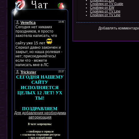
Спойлер от EW
Спойлер от TV Guide
Спойлер от EW
Спойлер от TV Line
Спойлер от TV Line
Добавлять комментари
Для добавления необходима
авторизация
В чате запрещены:
» спойлеры о сериале
» ссылки на сторонние ресурсы
» мат, оскорбление