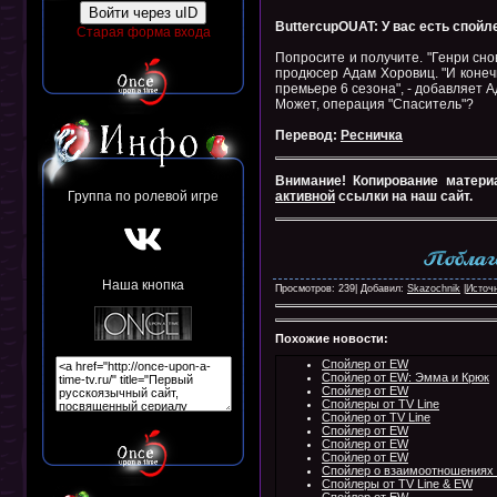
Войти через uID
ButtercupOUAT: У вас есть спойл
Старая форма входа
Попросите и получите. "Генри сн
продюсер Адам Хоровиц. "И конечн
премьере 6 сезона", - добавляет А
Может, операция "Спаситель"?
Перевод:
Ресничка
Внимание! Копирование матери
Группа по ролевой игре
активной
ссылки на наш сайт.
Наша кнопка
Просмотров: 239| Добавил:
Skazochnik
|
Источ
Похожие новости:
Спойлер от EW
Спойлер от EW: Эмма и Крюк
Спойлер от EW
Спойлеры от TV Line
Спойлер от TV Line
Спойлер от EW
Спойлер от EW
Спойлер от EW
Спойлер о взаимоотношениях 
Спойлеры от TV Line & EW