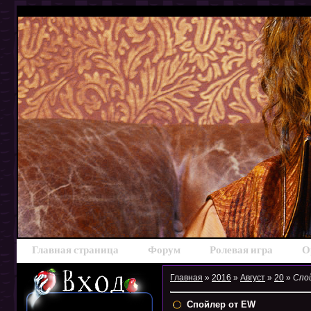
Главная страница
Форум
Ролевая игра
О
Главная
»
2016
»
Август
»
20
»
Спо
Спойлер от EW