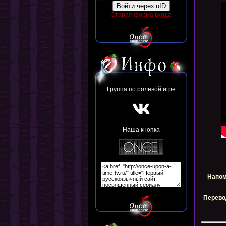
Войти через uID
Старая форма входа
Группа по ролевой игре
Наша кнопка
Напом
Перево