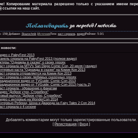
е! Копирование материала разрешено только с указанием имени пер
й
ссылки на наш сайт.
: 159| Добавил:
Skazochnik
|
Источник
|Теги:
каст сериала
,
видео
|Рейтинг:
5.0
/
1
 новости:
идео с PaleyFest 2013
анель сериала на PaleyFest 2013 (полное видео)
ктеры "Однажды в сказке" о своих героях
аст сериала на MTV's San Diego Comic-Con, 20 июля (+видео)
нтервью каста "Однажды в сказке" на Комик-Кон 2013
аст сериала отправляется на Комик-Кон 2013
аст сериала о своих любимых сказочных героях
радиционное видео от TVGuide: Comic-Con 2013
радиционное видео от TVGuide: Comic-Con 2013 (часть 2)
аст сериала - обращение к фанатам
идео "Доброе утро, Сторибрук"
овый выпуск "Доброе утро, Сторибрук"
идео с интервью на WonderCon 2014
нтервью Ребекки, Шона и Джареда на Fairy Tales 2 Con 2014
аст сериала о 4 сезоне
Добавлять комментарии могут только зарегистрированные пользователи.
[
Регистрация
|
Вход
]