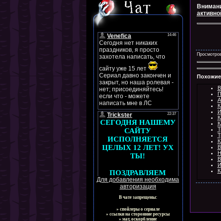
Внимани
активно
Просмотров
Похожие
В
П
А
К
И
К
К
Т
Т
К
В
Н
В
И
К
Для добавления необходима
авторизация
В чате запрещены:
» спойлеры о сериале
» ссылки на сторонние ресурсы
» мат, оскорбление