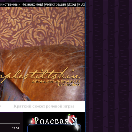
аинственный Незнакомец! |
Регистрация
|
Вход
|
RSS
у
Краткий сюжет ролевой игры
15:54