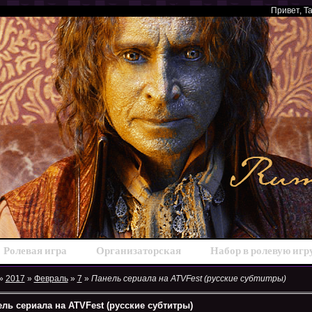
Привет
, Т
Ролевая игра
Организаторская
Набор в ролевую игр
»
2017
»
Февраль
»
7
»
Панель сериала на ATVFest (русские субтитры)
ль сериала на ATVFest (русские субтитры)