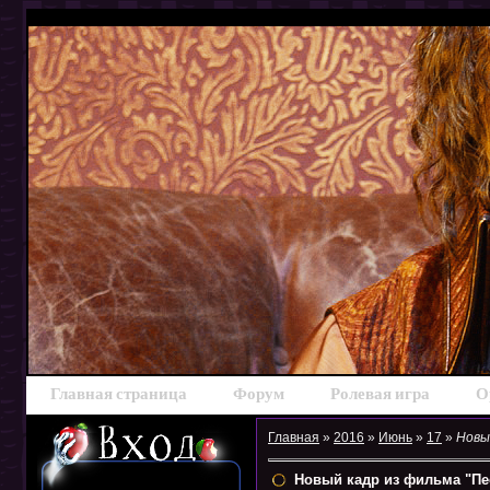
Главная страница
Форум
Ролевая игра
О
Главная
»
2016
»
Июнь
»
17
»
Новы
Новый кадр из фильма "Пе