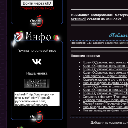
Войти через uID
Старая форма входа
Внимание! Копирование матери
активной
ссылки на наш сайт.
Просмотров: 147| Добавил:
Skazochnik
|
Источ
Группа по ролевой игре
Похожие новости:
Колин О’Донохью на съемках 
Колин О'Донохью снимается в
Колин О’Донохью на съемках 
Колин О’Донохью на съемках 
Наша кнопка
Клип Кристины Перри "Слова"
Кадры/закадровые фото из кли
Новые закадровые фото со съ
Колин О'Донохью в фильме "Th
Колин О'Донохью в фильме "Th
Колин О'Донохью в фильме "Th
Синопсис к фильму "Песчаная
Трейлер фильма "Песчаная бу
Первый стилл "Песчаной бури
Новый кадр к фильму "Песчан
Новые закадровые фото Колин
Добавлять комментари