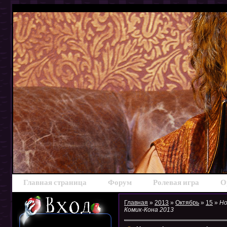
Главная страница
Форум
Ролевая игра
О
Главная
»
2013
»
Октябрь
»
15
»
Но
Комик-Кона 2013