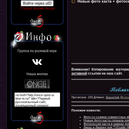
Новые фото каста + фотос
Войти через uID
Старая форма входа
Группа по ролевой игре
Внимание! Копирование матери
активной
ссылки на наш сайт.
Наша кнопка
Просмотров: 220| Добавил:
Skazochnik
|
Источ
Похожие новости:
Фото со съемок совместных ф
Новые фото каста сериала для
Фотосессия каста в рамках Ко
Джош и Джаред для TVGuide (К