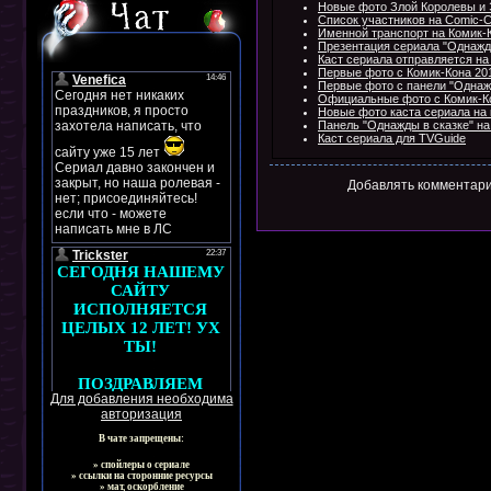
Новые фото Злой Королевы и
Список участников на Comic-
Именной транспорт на Комик-К
Презентация сериала "Однажды
Каст сериала отправляется на
Первые фото с Комик-Кона 20
Первые фото с панели "Однажд
Официальные фото с Комик-К
Новые фото каста сериала на к
Панель "Однажды в сказке" на
Каст сериала для TVGuide
Добавлять комментари
Для добавления необходима
авторизация
В чате запрещены:
» спойлеры о сериале
» ссылки на сторонние ресурсы
» мат, оскорбление