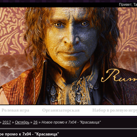
Привет
, Т
Ролевая игра
Организаторская
Набор в ролевую игр
»
2017
»
Октябрь
»
26
»
Новое промо к 7х04 - "Красавица"
е промо к 7х04 - "Красавица"