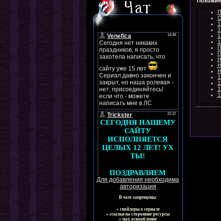
Похожие
П
O
1
1
1
1
П
П
Н
Н
Н
1
1
1
1
Для добавления необходима
авторизация
В чате запрещены:
» спойлеры о сериале
» ссылки на сторонние ресурсы
» мат, оскорбление