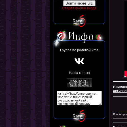
Войти через uID
Старая форма входа
Группа по ролевой игре
Наша кнопка
Внимани
активно
Просмотров