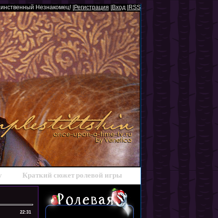
аинственный Незнакомец! |
Регистрация
|
Вход
|
RSS
у
Краткий сюжет ролевой игры
22:31