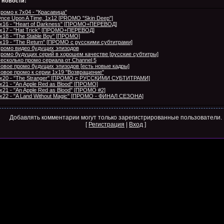
 новости:
ромо к 7х04 - "Красавица"
nce Upon A Time, 1x12 [PROMO "Skin Deep"]
x16 - "Heart of Darkness" [ПРОМО+ПЕРЕВОД]
x17 - "Hat Trick" [ПРОМО+ПЕРЕВОД]
x18 - "The Stable Boy" [ПРОМО]
x19 - "The Return" [ПРОМО с русскими субтитрами]
ромо видео будущих эпизодов
ромо будущих серий в хорошем качестве [русские субтитры]
есколько промо сериала от Channel 5
овое промо будущих эпизодов [есть новые кадры]
овое промо к серии 1х19 "Возвращение"
x20 - "The Stranger" [ПРОМО с РУССКИМИ СУБТИТРАМИ]
x21 - "An Apple Red as Blood" [ПРОМО]
x21 - "An Apple Red as Blood" [ПРОМО #2]
x22 - "A Land Without Magic" [ПРОМО - ФИНАЛ СЕЗОНА]
Добавлять комментарии могут только зарегистрированные пользователи.
[
Регистрация
|
Вход
]