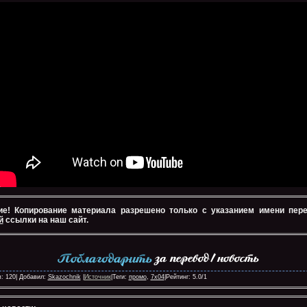
е! Копирование материала разрешено только с указанием имени пер
й
ссылки на наш сайт.
: 120| Добавил:
Skazochnik
|
Источник
|Теги:
промо
,
7х04
|Рейтинг:
5.0
/
1