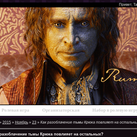
Привет
, Т
Ролевая игра
Организаторская
Набор в ролевую игр
»
2015
»
Ноябрь
»
23
»
Как разоблачение тьмы Крюка повлияет на остальн
 разоблачение тьмы Крюка повлияет на остальных?