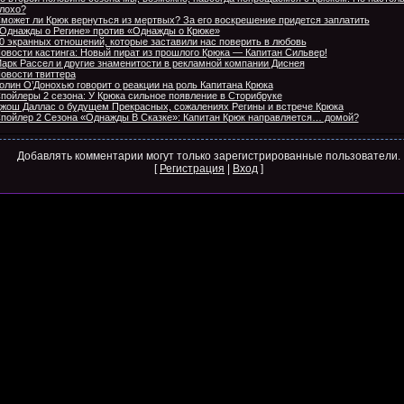
лохо?
может ли Крюк вернуться из мертвых? За его воскрешение придется заплатить
Однажды о Регине» против «Однажды о Крюке»
0 экранных отношений, которые заставили нас поверить в любовь
овости кастинга: Новый пират из прошлого Крюка — Капитан Сильвер!
арк Рассел и другие знаменитости в рекламной компании Диснея
овости твиттера
олин О’Донохью говорит о реакции на роль Капитана Крюка
пойлеры 2 сезона: У Крюка сильное появление в Сторибруке
жош Даллас о будущем Прекрасных, сожалениях Регины и встрече Крюка
пойлер 2 Сезона «Однажды В Сказке»: Капитан Крюк направляется… домой?
Добавлять комментарии могут только зарегистрированные пользователи.
[
Регистрация
|
Вход
]