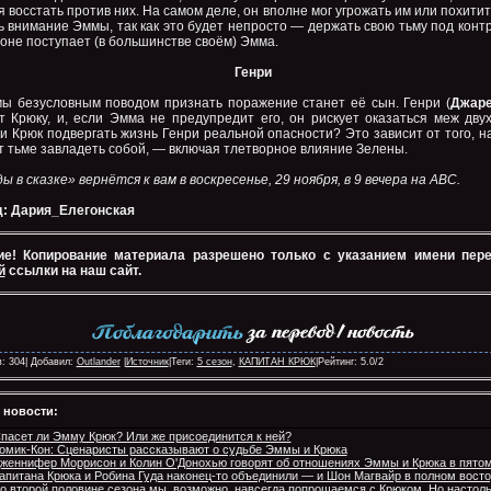
 восстать против них. На самом деле, он вполне мог угрожать им или похитит
 внимание Эммы, так как это будет непросто — держать свою тьму под контр
оне поступает (в большинстве своём) Эмма.
Генри
ы безусловным поводом признать поражение станет её сын. Генри (
Джар
т Крюку, и, если Эмма не предупредит его, он рискует оказаться меж двух
и Крюк подвергать жизнь Генри реальной опасности? Это зависит от того, н
т тьме завладеть собой, — включая тлетворное влияние Зелены.
 в сказке» вернётся к вам в воскресенье, 29 ноября, в 9 вечера на ABC.
: Дария_Елегонская
е! Копирование материала разрешено только с указанием имени пер
й
ссылки на наш сайт.
: 304| Добавил:
Outlander
|
Источник
|Теги:
5 сезон
,
КАПИТАН КРЮК
|Рейтинг:
5.0
/
2
 новости:
пасет ли Эмму Крюк? Или же присоединится к ней?
омик-Кон: Сценаристы рассказывают о судьбе Эммы и Крюка
женнифер Моррисон и Колин О'Донохью говорят об отношениях Эммы и Крюка в пятом
апитана Крюка и Робина Гуда наконец-то объединили — и Шон Магвайр в полном восто
о второй половине сезона мы, возможно, навсегда попрощаемся с Крюком. Но настоль