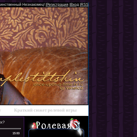
аинственный Незнакомец! |
Регистрация
|
Вход
|
RSS
у
Краткий сюжет ролевой игры
ых?
15:03