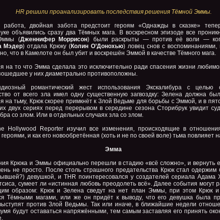
HR решили проанализировать последствия решения Тёмной Эммы.
 работа, двойная забота предстоит героям «Однажды в сказке» тепер
уке объявились сразу два Тёмных мага. В воскресном эпизоде все проник
Эммы (
Дженнифер Моррисон
) были раскрыты — против её воли — ког
а Мэдер
) отдала Крюку (
Колин О’Донохью
) ловец снов с воспоминаниями,
но, что в Камелоте он был убит и воскрешён Эммой в качестве Тёмного мага.
я на то что Эмма сделала это исключительно ради спасения жизни любимог
зошедшее у них диаметрально противоположны.
ндиозный романтический жест использования Экскалибура с целью о
ство от всего зла имел одну существенную загвоздку: Зелена должна был
 на тьму, Крюк скорее примкнёт к Злой Ведьме для борьбы с Эммой, и в пят
их двух сериях перед перерывом в середине сезона Сторибрук увидит су
бра со злом. Или в отдельных случаях зла со злом.
e Hollywood Reporter изучил все изменения, происходящие в отношени
героями, и как его новообретённая (хоть и не по своей воле) тьма повлияет на
Эмма
ия Крюка и Эммы официально перешли в стадию «всё сложно», и вернуть е
чень не просто. После столь страшного предательства Крюк стал одержим 
бывшей?) девушкой, и THR поинтересовался у создателей сериала Адама 
тсиса, сумеет ли «истинная любовь преодолеть всё». Далее события могут 
им образом: Крюк и Зелена сведут на нет план Эммы, при этом Крюк 
ся Тёмными магами, или же он придёт к выводу, что его девушка была пр
выступят против Злой Ведьмы. Так или иначе, в ближайшие недели отнош
вумя будут оставаться напряжёнными, тем самым заставляя его принять око
.