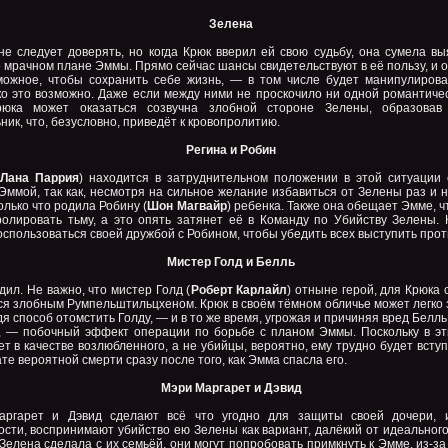
Зелена
не следует доверять, но когда Крюк вверил ей свою судьбу, она сумела вы
о мрачном плане Эммы. Прямо сейчас шансы свидетельствуют в её пользу, и 
можное, чтобы сохранить себе жизнь, — в том числе будет манипулирова
ко это возможно. Даже если между ними не проскочило ни одной романтичес
рюка может оказаться созвучна злобной стороне Зелены, образовав
ник, что, безусловно, приведёт к кровопролитию.
Регина и Робин
Лана Паррия
) находится в затруднительном положении в этой ситуации 
Эммой, так как, несмотря на сильное желание избавиться от Зелены раз и н
олько что родила Робину (
Шон Магвайр
) ребенка. Также она обещает Эмме, 
ролировать тьму, а это опять затянет её в Команду по Убийству Зелены. 
оспользоваться своей дружбой с Робином, чтобы убедить всех выступить про
Мистер Голд и Белль
дил. Не важно, что мистер Голд (
Роберт Карлайл
) отныне герой, для Крюка 
ся злобным Румпельштильцхеном. Крюк в своём тёмном обличье может легко 
дя способ отомстить Голду, — и в то же время, угрожая и причиняя вред Белль 
), — побочный эффект операции по борьбе с планом Эммы. Поскольку в эт
т в качестве возлюбленного, а не убийцы, вероятно, ему трудно будет вступ
те вероятной смерти сразу после того, как Эмма спасла его.
Мэри Маргарет и Дэвид
ргарет и Дэвид сделают всё что угодно для защиты своей дочери, 
ости, воспринимают убийство ею Зелены как вариант, далёкий от идеальног
 Зелена сделала с их семьёй, они могут попробовать примкнуть к Эмме, из-за