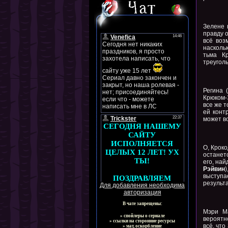
Зелене 
правду 
всё воз
насколь
тьма К
треуголь
Регина (
Крюком-
все же т
ей конт
может в
О, Кроко
останет
его, най
Рэйвин
выступае
результа
Для добавления необходима
авторизация
В чате запрещены:
Мэри Ма
» спойлеры о сериале
вероятн
» ссылки на сторонние ресурсы
всё, что
» мат, оскорбление