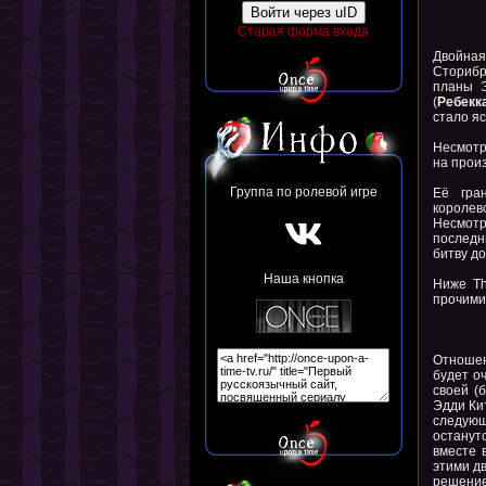
Войти через uID
Старая форма входа
Двойная
Сторибр
планы 
(
Ребекк
стало яс
Несмотр
на прои
Группа по ролевой игре
Её гра
королев
Несмотря
последн
битву до
Наша кнопка
Ниже Th
прочими 
Отношен
будет о
своей (
Эдди Ки
следующ
останут
вместе 
этими д
решение