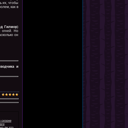
ь их, чтобы
олем, как в
ед Гилмор
)
 огней. Но
асколько он
еводчика и
 сезоне
рге
ко ли это