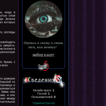
ь, когда в
нутые злом
да Зелена
 из которых
о, взгляды
свободить
Окунись в сказку и стань
а умереть.
тем, кем мечтал!
ом сезоне в
дьбоносную
набор в игру
ях Крюка с
 всех.
го доверие
борьбой со
Хоровица и
развиваться
Онлайн всего:
1
и Эмма оба
Гостей:
1
ава, и они
Пользователей:
0
ения между
нчательное
*Администратор