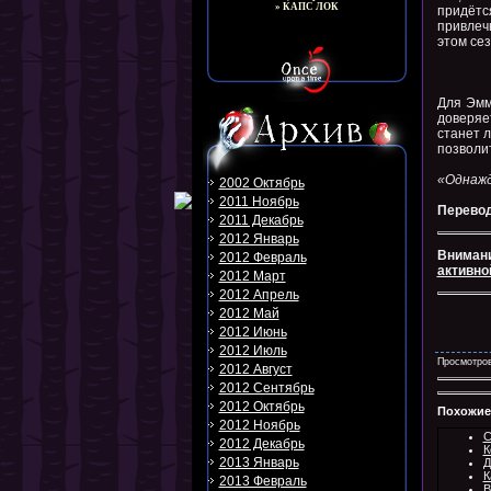
» КАПС ЛОК
придётся
привлечь
этом сез
Для Эмм
доверяе
станет л
позволи
«Однажды
2002 Октябрь
2011 Ноябрь
Перевод
2011 Декабрь
2012 Январь
Внимани
2012 Февраль
активно
2012 Март
2012 Апрель
2012 Май
2012 Июнь
2012 Июль
Просмотров
2012 Август
2012 Сентябрь
2012 Октябрь
Похожие
2012 Ноябрь
С
2012 Декабрь
К
2013 Январь
Д
К
2013 Февраль
В