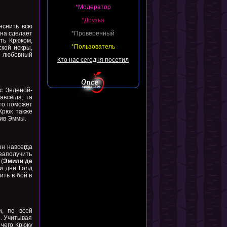
*Модератор
*Друзья
яснить всю
она сделает
*Проверенный
ть Крюком,
*Пользователь
кой искры,
 любовный
Кто нас сегодня посетил
с Зеленой-
авсегда, та
что поможет
Крюк также
тив Эммы.
он навсегда
заполучить
(
Эмили де
и дни Голд
ить в бой в
и, по всей
о. Учитывая
 чего Крюку