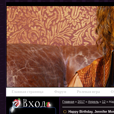
Главная страница
Форум
Ролевая игра
О
Главная
»
2017
»
Апрель
»
12
»
Hap
Happy Birthday, Jennifer Mor