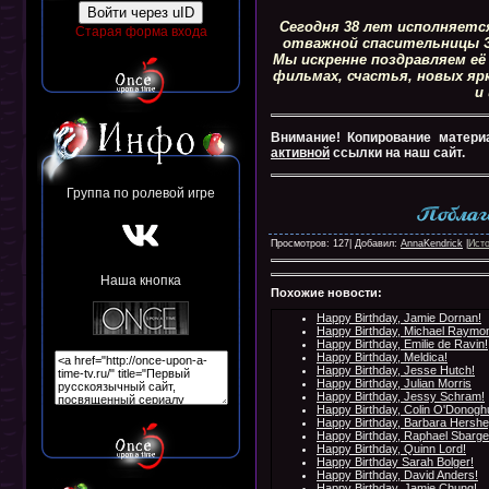
Войти через uID
Сегодня 38 лет исполняетс
Старая форма входа
отважной спасительницы Э
Мы искренне поздравляем её
фильмах, счастья, новых ярк
и
Внимание! Копирование матери
активной
ссылки на наш сайт.
Группа по ролевой игре
Просмотров: 127| Добавил:
AnnaKendrick
|
Ист
Наша кнопка
Похожие новости:
Happy Birthday, Jamie Dornan!
Happy Birthday, Michael Raymo
Happy Birthday, Emilie de Ravin!
Happy Birthday, Meldica!
Happy Birthday, Jesse Hutch!
Happy Birthday, Julian Morris
Happy Birthday, Jessy Schram!
Happy Birthday, Colin O'Donogh
Happy Birthday, Barbara Hershe
Happy Birthday, Raphael Sbarge
Happy Birthday, Quinn Lord!
Happy Birthday Sarah Bolger!
Happy Birthday, David Anders!
Happy Birthday, Jamie Chung!