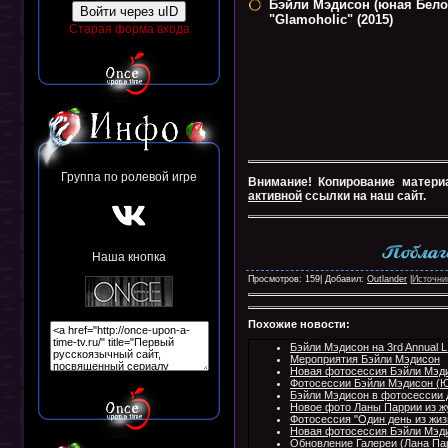
Бэйли Мэдисон (юная Бело
Войти через uID
"Glamoholic" (2015)
Старая форма входа
Группа по ролевой игре
Внимание! Копирование матери
активной
ссылки на наш сайт.
Наша кнопка
Просмотров: 159| Добавил:
Outlander
|
Источни
Похожие новости:
Бэйли Мэдисон на 3rd Annual L.
Мероприятия Бэйли Мэдисон
Новая фотосессия Бэйли Мэд
Фотосессии Бэйли Мэдисон (
Бэйли Мэдисон в фотосессии д
Новое фото Ланы Паррии из жу
Фотосессия "Один день из жи
Новая фотосессия Бэйли Мэди
Обновление Галереи (Лана Па