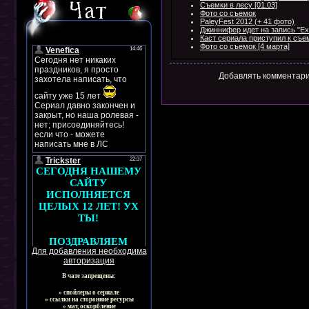
Съемки в лесу [01.03]
Фото со съемок
PaleyFest 2012 (+ 41 фото)
Джиннифер идет на запись "Ex
Каст сериала приступил к съе
Фото со съемок [4 марта]
Добавлять комментари
Для добавления необходима
авторизация
В чате запрещены:
» спойлеры о сериале
» ссылки на сторонние ресурсы
» мат, оскорбление