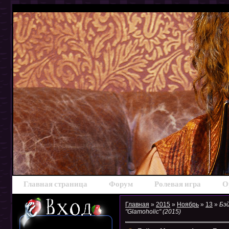
Главная страница
Форум
Ролевая игра
О
Главная
»
2015
»
Ноябрь
»
13
»
Бэ
"Glamoholic" (2015)