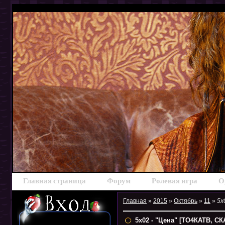
Главная страница
Форум
Ролевая игра
О
Главная
»
2015
»
Октябрь
»
11
»
5x
5x02 - "Цена" [ТО4КАТВ, 