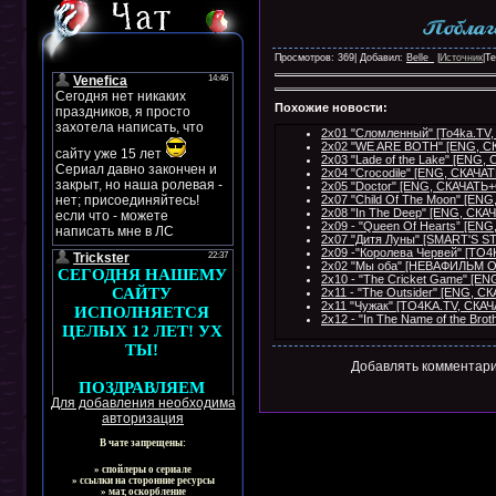
Просмотров: 369| Добавил:
Belle_
|
Источник
|Т
Похожие новости:
2x01 "Сломленный" [To4ka.T
2x02 "WE ARE BOTH" [ENG, 
2x03 "Lade of the Lake" [EN
2x04 "Crocodile" [ENG, СКАЧ
2x05 "Doctor" [ENG, СКАЧАТ
2x07 "Child Of The Moon" [E
2x08 "In The Deep" [ENG, СК
2х09 - "Queen Of Hearts” [E
2х07 "Дитя Луны" [SMART'S 
2х09 -"Королева Червей" [T
2x02 "Мы оба" [НЕВАФИЛЬМ
2х10 - "The Cricket Game" [
2х11 - "The Outsider" [ENG,
2x11 "Чужак" [TO4KA.TV, СК
2х12 - "In The Name of the B
Добавлять комментари
Для добавления необходима
авторизация
В чате запрещены:
» спойлеры о сериале
» ссылки на сторонние ресурсы
» мат, оскорбление