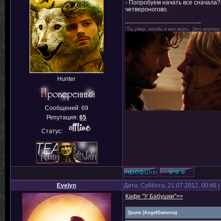
- Попробуем начать все сначала? 
четвероногово.
"Ты умер, чтобы я мог жить. Это жертва
Hunter
Сообщений:
69
Репутация:
65
Статус:
Evelyn
Дата: Суббота, 21.07.2012, 00:46
Кафе "У Бабушки">>
Quote
(
AngelDamona
)