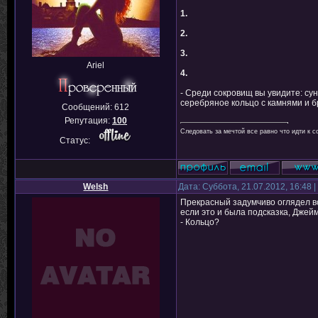
1.
2.
3.
Ariel
4.
- Среди сокровищ вы увидите: су
серебряное кольцо с камнями и 
Сообщений:
612
Репутация:
100
Следовать за мечтой все равно что идти к с
Статус:
Welsh
Дата: Суббота, 21.07.2012, 16:48
Прекрасный задумчиво оглядел вс
если это и была подсказка, Джейм
- Кольцо?