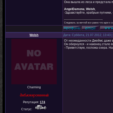
Она вышла из леса и предстала 
AngelDamona
,
Welsh
,
-Здравствуйте, храбрые путники,
Следовать за мечтой все равно что идти к с
Welsh
Дата: Суббота, 21.07.2012, 13:43
От неожиданности Джеймс даже в
Он обернулся - и наконец стало я
- Приветствую, госпожа озера. На
Charming
Репутация:
174
Статус: