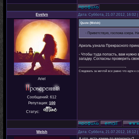
Evelyn
Дата: Суббота, 21.07.2012, 16:02
Quote
(
Welsh
)
- Приветствую, госпожа озера. Н
Ариэль узнала Прекрасного принц
- Чтобы туда попасть, вам нужно
загадку. Согласны проверить св
Следовать за мечтой все равно что идти к с
Ariel
Сообщений:
612
Репутация:
100
Статус:
Welsh
Дата: Суббота, 21.07.2012, 16:12
А что, есть какие-то варианты?