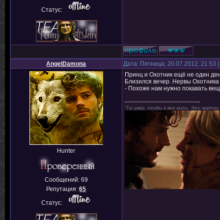
Статус:
AngelDamona
Дата: Пятница, 20.07.2012, 21:53
Принц и Охотник ещё не один день
Близился вечер. Нервы Охотника
- Похоже нам нужно покавать вещ
"Ты умер, чтобы я мог жить. Это жертва
Hunter
Сообщений:
69
Репутация:
65
Статус: