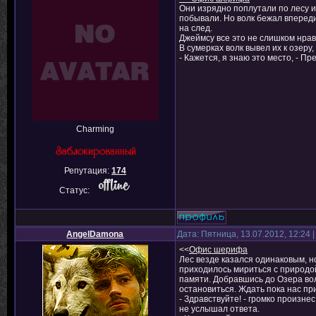
Они изрядно поплутали по лесу и п
побывали. Но волк бежал впереди
на след.
Джеймсу все это не слишком нрави
В сумерках волк вывел их к озер
- Кажется, я знаю это место, - П
Charming
Репутация:
174
Статус:
AngelDamona
Дата: Пятница, 13.07.2012, 12:24
<<
Офис шерифа
Лес везде казался одинаковым, но
приходилось мириться с природой
памяти. Добравшись до Озера волк
остановиться. Ждать пока нас при
- Здравствуйте! - громко произне
не услышал ответа.