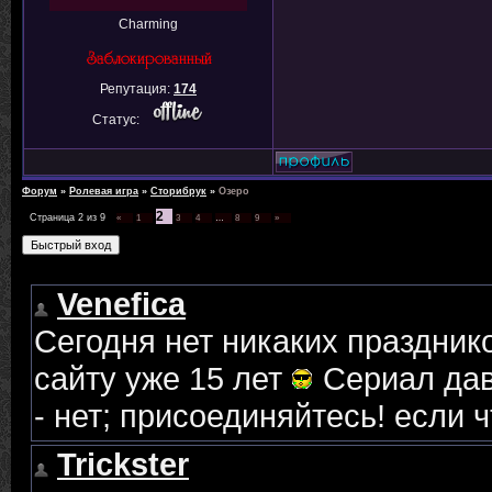
Charming
Репутация:
174
Статус:
Форум
»
Ролевая игра
»
Сторибрук
»
Озеро
2
Страница
2
из
9
«
1
3
4
…
8
9
»