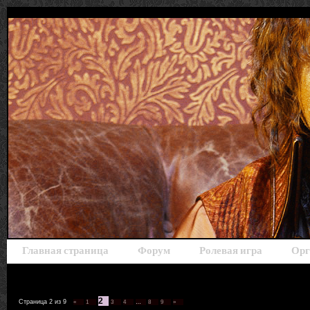
Главная страница
Форум
Ролевая игра
Орг
2
Страница
2
из
9
«
1
3
4
…
8
9
»