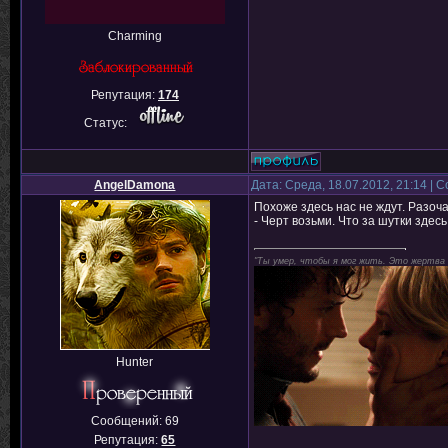
Charming
Репутация:
174
Статус:
AngelDamona
Дата: Среда, 18.07.2012, 21:14 |
Похоже здесь нас не ждут. Разоч
- Черт возьми. Что за шутки здес
"Ты умер, чтобы я мог жить. Это жертва
Hunter
Сообщений:
69
Репутация:
65