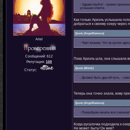
- Здравствуйте! - громко произне
услышал ответа.
Как только Ариэль услышала голо
добраться к своему озеру через л
Quote
(
AngelDamona
)
Ariel
- Черт возьми. Что за шутки здес
Сообщений:
612
Пока Ариэль шла, она слышала вс
Репутация:
100
Quote
(
Welsh
)
Статус:
- Должен быть другой путь, - скв
Теперь она точно знала, кому пр
Quote
(
AngelDamona
)
- Попробуем начать все сначала?
Когда русалочка подходила к озер
Не может быть! Он жив?