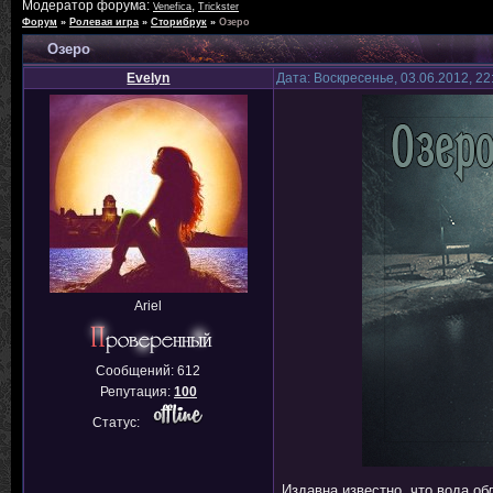
Модератор форума:
,
Venefica
Trickster
Форум
»
Ролевая игра
»
Сторибрук
»
Озеро
Озеро
Evelyn
Дата: Воскресенье, 03.06.2012, 2
Ariel
Сообщений:
612
Репутация:
100
Статус:
Издавна известно, что вода об