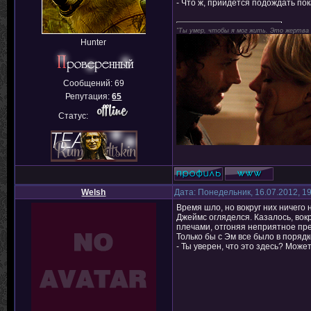
- Что ж, прийдется подождать пока
"Ты умер, чтобы я мог жить. Это жертва
Hunter
Сообщений:
69
Репутация:
65
Статус:
Welsh
Дата: Понедельник, 16.07.2012, 1
Время шло, но вокруг них ничего 
Джеймс огляделся. Казалось, вок
плечами, отгоняя неприятное пре
Только бы с Эм все было в порядк
- Ты уверен, что это здесь? Может