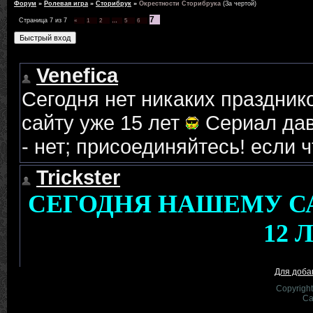
Форум
»
Ролевая игра
»
Сторибрук
»
Окрестности Сторибрука
(За чертой)
7
Страница
7
из
7
«
1
2
…
5
6
Для доба
Copyrigh
Са