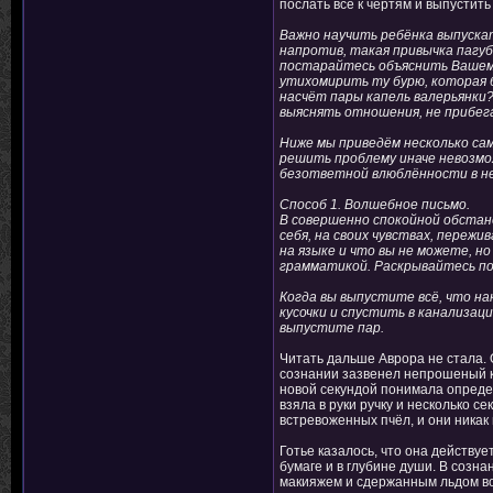
послать всё к чертям и выпустить
Важно научить ребёнка выпускат
напротив, такая привычка пагуб
постарайтесь объяснить Вашему 
утихомирить ту бурю, которая б
насчёт пары капель валерьянки?
выяснять отношения, не прибега
Ниже мы приведём несколько са
решить проблему иначе невозмо
безответной влюблённости в не
Способ 1. Волшебное письмо.
В совершенно спокойной обстано
себя, на своих чувствах, пережи
на языке и что вы не можете, н
грамматикой. Раскрывайтесь пол
Когда вы выпустите всё, что на
кусочки и спустить в канализац
выпустите пар.
Читать дальше Аврора не стала. 
сознании зазвенел непрошеный ко
новой секундой понимала определ
взяла в руки ручку и несколько с
встревоженных пчёл, и они никак 
Готье казалось, что она действуе
бумаге и в глубине души. В созн
макияжем и сдержанным льдом во