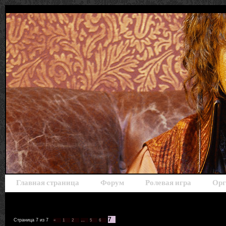
Главная страница
Форум
Ролевая игра
Орг
7
Страница
7
из
7
«
1
2
…
5
6