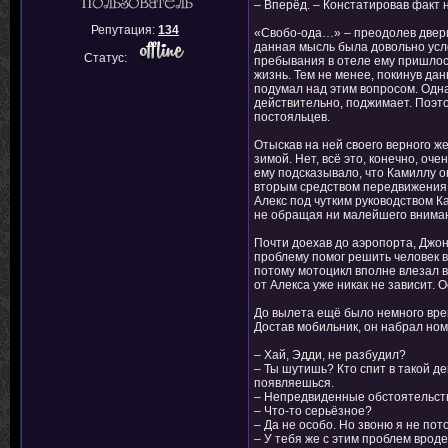
– Вперёд. – Констатировав факт 
Репутация:
134
«Свобо-ода…» – преодолев двери,
данная мысль была довольно усло
Статус:
пребывания в отеле ему пришлось
жизнь. Тем не менее, покинув да
подумал над этим вопросом. Одна
действительно, поджимает. Поэто
постояльцев.
Отыскав на ней своего верного же
зимой. Нет, всё это, конечно, оч
ему подсказывало, что Камиллу о
вторым средством передвижения, 
Алекс под чутким руководством К
не обращая ни малейшего вниман
Почти доехав до аэропорта, Джон
проблему помог решить человек ва
потому мотоцикл вполне влезал в
от Алекса уже никак не зависит. 
До вылета ещё было немного врем
Достав мобильник, он набрал ном
– Хай, Эдди, не разбудил?
– Ты шутишь? Кто спит в такой д
появляешься.
– Непредвиденные обстоятельств
– Что-то серьёзное?
– Да не особо. Но звоню я не по
– У тебя же с этим проблем вроде