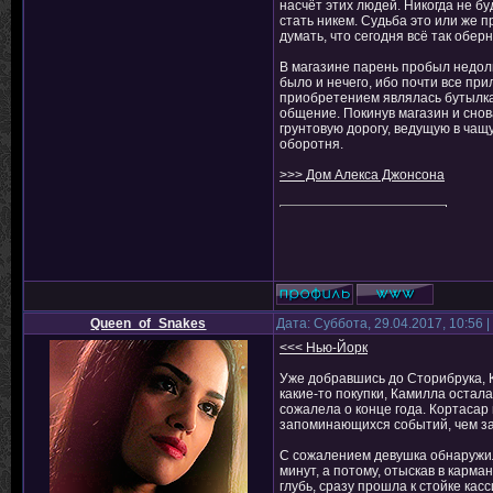
насчёт этих людей. Никогда не бу
стать никем. Судьба это или же 
думать, что сегодня всё так обер
В магазине парень пробыл недолг
было и нечего, ибо почти все пр
приобретением являлась бутылка 
общение. Покинув магазин и снов
грунтовую дорогу, ведущую в чащ
оборотня.
>>> Дом Алекса Джонсона
Queen_of_Snakes
Дата: Суббота, 29.04.2017, 10:56
<<< Нью-Йорк
Уже добравшись до Сторибрука, К
какие-то покупки, Камилла остала
сожалела о конце года. Кортасар
запоминающихся событий, чем за 
С сожалением девушка обнаружила
минут, а потому, отыскав в карм
глубь, сразу прошла к стойке касс