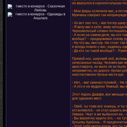
он вернулся в горизонтальную по
- Мои фары ослепили вас, а потом
Мужчина говорил так непринужден
- Ах вот оно что, - маг потер щеку
- Я везу вас к себе, живу непода
Черноволосый словно потешаясь н
- А если на самом деле, вы кто т
вообще? – придерживая голову ру
- Ну что вы, мистер. Не стоит та
я всегда помню о вас, надеюсь 
- Да кто ты такой вообще? – Ру
Прямой нос, широкий лоб, волев
зачесанные назад. Человек как че
аристократа, но мало ли их было
неприметно, но дорого: белая ру
неестественно белые кисти рук.
- Нет, - маг закачал головой, - Н
- А это и не мудрено Темный, мы ж
Этот Аарон Даффи, все меньше н
для здешних мест.
- Окей, ты тоже все знаешь, и ты 
остановился, - он стал шарить вн
Уивера. Черт я же выбросил ее, 
- Вы вероятно ищите это, – но т
бутылку бурбона, - Я предпочитаю
- Чтоб тебя черти взяли, кто ты т