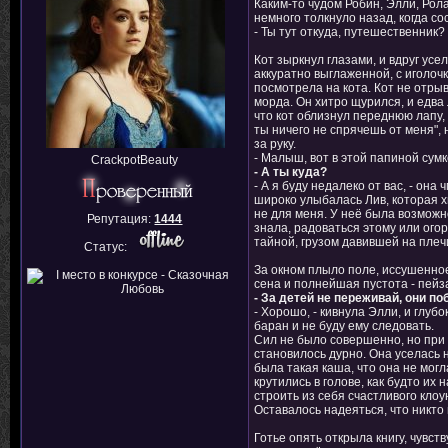
Каким-то чудом Робин, Элли, Рола
немного толкнуло назад, когда со
- Ты тут откуда, путешественник?
Кот зыркнул глазами, и вдруг усе
аккуратно выглаженной, с иголоч
посмотрела на кота. Кот не отрыв
морда. Он хитро щурился, и едва 
что кот облизнул переднюю лапу, 
ты ничего не спрячешь от меня", 
за руку.
- Малыш, вот в этой папиной сум
CrackpotBeauty
- А ты куда?
- А я буду недалеко от вас, - она
широко улыбалась Лив, которая х
не для меня. У неё была возможн
Репутация:
1444
знала, радоваться этому или огор
тайной, грузом давившей на плеч
Статус:
За окном плыло поле, иссушенное
сена и полнейшая пустота - пейз
- За детей не переживай, они по
- Хорошо, - кивнула Элли, и глуб
баран и не буду ему следовать.
Сил не было совершенно, но при 
становилось дурно. Она уселась н
была такая каша, что она не могл
крутились в голове, как будто их
строить из себя счастливого клоун
Оставалось надеяться, что никто
Готье опять открыла книгу, чувст