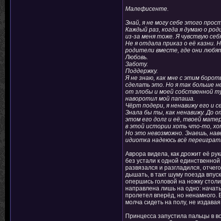
Малефисенте.
Знай, я не могу себе этого прос
Каждый раз, когда я думаю о род
из-за меня тоже. Я чувствую се
Не я отдала приказ о её казни. Н
родители вместе, где они любят 
Любовь.
Заботу.
Поддержку.
Я не знаю, как мне с этим борот
сделать это. Но я так больше н
от злобы и моей собственной т
наворотил мой папаша.
Чёрт подери, я ненавижу его и се
Знала бы ты, как ненавижу. До 
этом его долг и её, твоей матер
в этой истории хоть что-то, хо
Но это невозможно. Знаешь, нав
идиотка надеюсь всё переиграть
Аврора видела, как дрожит её рук
без устали к одной единственной
развязался и разгладился, отчего
дышать, в такт шуму поезда впуск
опершись головой на ножку столик
направлена лишь на одно: начать
пролетел вперёд, но ненамного. 
молча сидеть на полу, не издавая
Принцесса запустила пальцы в во