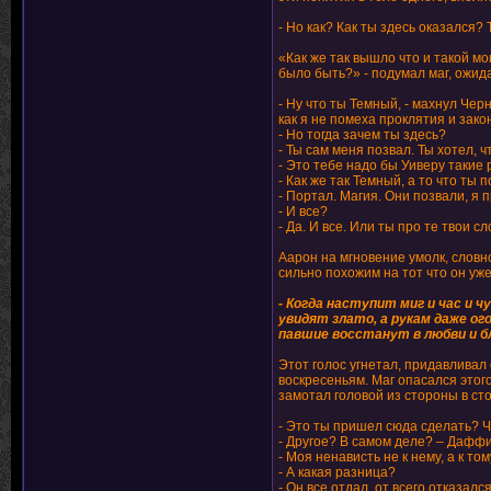
- Но как? Как ты здесь оказался?
«Как же так вышло что и такой м
было быть?» - подумал маг, ожид
- Ну что ты Темный, - махнул Чер
как я не помеха проклятия и зако
- Но тогда зачем ты здесь?
- Ты сам меня позвал. Ты хотел, ч
- Это тебе надо бы Уиверу такие р
- Как же так Темный, а то что ты
- Портал. Магия. Они позвали, я 
- И все?
- Да. И все. Или ты про те твои сл
Аарон на мгновение умолк, словно
сильно похожим на тот что он уж
- Когда наступит миг и час и ч
увидят злато, а рукам даже о
павшие восстанут в любви и б
Этот голос угнетал, придавливал 
воскресеньям. Маг опасался этог
замотал головой из стороны в сто
- Это ты пришел сюда сделать? Чт
- Другое? В самом деле? – Даффи
- Моя ненависть не к нему, а к том
- А какая разница?
- Он все отдал, от всего отказал