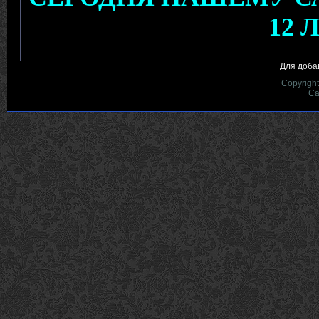
Для доба
Copyrigh
Са