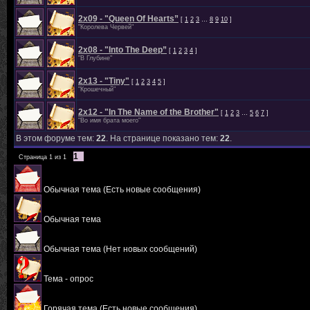
2х09 - "Queen Of Hearts”
[
1
2
3
…
8
9
10
]
"Королева Червей"
2х08 - "Into The Deep”
[
1
2
3
4
]
"В Глубине"
2х13 - "Tiny"
[
1
2
3
4
5
]
"Крошечный"
2х12 - "In The Name of the Brother"
[
1
2
3
…
5
6
7
]
"Во имя брата моего"
В этом форуме тем:
22
. На странице показано тем:
22
.
1
Страница
1
из
1
Обычная тема (Есть новые сообщения)
Обычная тема
Обычная тема (Нет новых сообщений)
Тема - опрос
Горячая тема (Есть новые сообщения)