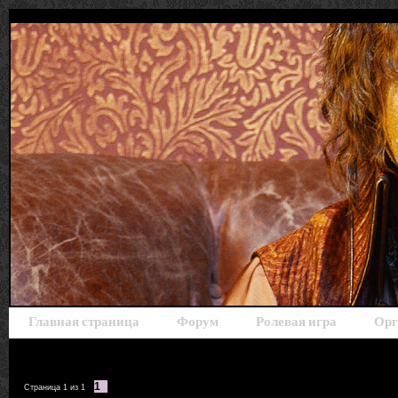
Главная страница
Форум
Ролевая игра
Орг
1
Страница
1
из
1