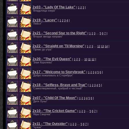
2х03 - "Lady Of The Lake"
[
1
2
3
]
"Владычица озера"
2х19 - "Lacey"
[
1
2
3
4
]
"Лейси"
2х21 - "Second Star to the Right"
[
1
2
3
…
5
6
7
]
"Вторая звезда направо"
2х22 - "Straight on 'Til Morning"
[
1
2
3
…
12
13
14
]
"Прямо до утра"
2х20 - "The Evil Queen"
[
1
2
3
…
10
11
12
]
"Злая Королева"
2х17 - "Welcome to Storybrook"
[
1
2
3
4
5
6
]
"Добро пожаловать в Сторибрук"
2х18 - "Selfless, Brave and True"
[
1
2
3
4
5
]
"Самоотверженный, храбрый и честный"
2х07 - "Child Of The Moon”
[
1
2
3
4
5
6
]
"Дитя Луны"
2х10 - "The Cricket Game"
[
1
2
3
…
5
6
7
]
"Игра Сверчка"
2х11 - "The Outsider"
[
1
2
3
…
5
6
7
]
"Чужак"