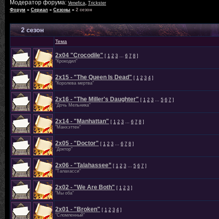
Модератор форума:
,
Venefica
Trickster
Форум
»
Сериал
»
Сезоны
»
2 сезон
2 сезон
Тема
2x04 "Crocodile"
[
1
2
3
…
6
7
8
]
"Крокодил"
2х15 - "The Queen Is Dead"
[
1
2
3
4
]
"Королева мертва"
2х16 - "The Miller's Daughter"
[
1
2
3
…
5
6
7
]
"Дочь Мельника"
2х14 - "Manhattan"
[
1
2
3
…
6
7
8
]
"Манхэттен"
2x05 - "Doctor"
[
1
2
3
…
6
7
8
]
"Доктор"
2х06 - "Talahassee”
[
1
2
3
…
5
6
7
]
"Талахасси"
2х02 - "We Are Both"
[
1
2
3
]
"Мы оба"
2x01 - "Broken"
[
1
2
3
4
]
"Сломленный"