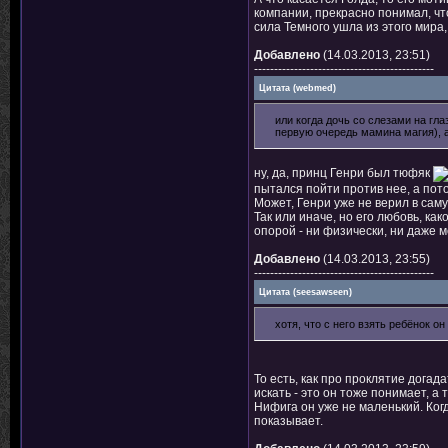
компании, прекрасно понимал, что
сила Темного ушла из этого мира,
Добавлено
(14.03.2013, 23:51)
---------------------------------------------
Цитата
(
webmed
)
или когда дочь со слезами на гла
первую очередь мамина магия), а п
ну, да, принц Генри был тюфяк
пытался пойти против нее, а пото
Может, Генри уже не верил в сам
Так или иначе, но его любовь, к
опорой - ни физически, ни даже м
Добавлено
(14.03.2013, 23:55)
---------------------------------------------
Цитата
(
seesawseen
)
хотя, что с него взять ребёнок о
То есть, как про проклятие догада
искать - это он тоже понимает, а 
Нифига он уже не маленький. Когд
показывает.