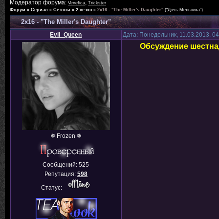
Модератор форума:
,
Venefica
Trickster
Форум
»
Сериал
»
Сезоны
»
2 сезон
»
2х16 - "The Miller's Daughter"
("Дочь Мельника")
2х16 - "The Miller's Daughter"
Evil_Queen
Дата: Понедельник, 11.03.2013, 0
Обсуждение шестнад
❅ Frozen ❅
Сообщений:
525
Репутация:
598
Статус: