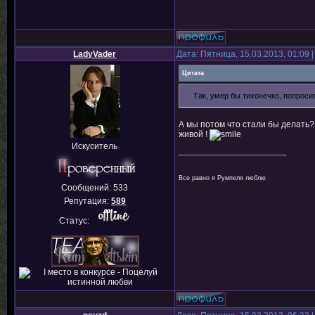
LadyVader
Дата: Пятница, 15.03.2013, 01:09
Цитата
Так, умер бы тихонечко, попроси
А мы потом что стали бы делать? 
живой !
Искуситель
Все равно я Румпеля люблю
Сообщений:
533
Репутация:
589
Статус: