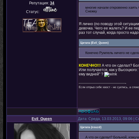
Репутация:
34
многие начали откровенно хаять 
Снежку
Статус:
Я лично (по поводу этой ситуации
девочка. Чего ее жалеть? И ее пе
раз тот случай, когда просто над
Цитата
(
Evil_Queen
)
Конечно Румпель ничего не сдела
КОНЕЧНО!!!
А что он сделал? Бол
Или получается, как у Высоцкого:
ему видней" ?
Если отгрыз себе хвост - не суетись, а спок
Evil_Queen
Дата: Среда, 13.03.2013, 09:06 |
Цитата
(
nsuzd
)
А что он сделал? Больной, измуч