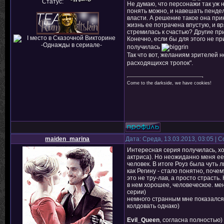
Статус:
Не думаю, что персонажи так уж 
понять можно, и навешать пенделе
власти. А решение такое она прин
жизнь ее потрачена впустую, и вря
стремилась к счастью? Другие пр
Конечно, если бы для этого не 
получилась
Так что вот, желаниям зрителей не
расходящихся тропок".
Come to the darkside, we have cookies!
maiden_marina
Дата: Среда, 13.03.2013, 03:05 |
Интересная серия получилась, хо
актриса). Но неожиданно меня ее
человек. В итоге Роуз была чуть 
как Регину - стало понятно, поче
это не тру-лав, а просто страсть
в нем хорошее, человеческое. ме
серии)
немного странным мне показался с
колдовать однако)
Evil_Queen
, согласна полностью)