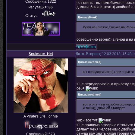
Сообщений:
1322
вот опять - вы нелюбимого персо
должна была и точка)) двойной 
Репутация:
86
Статус:
Цитата
(
Hook
)
Румп на Снежке,Снежка на Регин
совершенно верно)) а генри и на 
Soulmate_Hel
Дата: Вторник, 12.03.2013, 15:48
Цитата
(
webmed
)
вы передергиваете)) при теракте
я не передергиваю, а привожу в 
себя
Цитата
(
webmed
)
вот опять - вы нелюбимого персо
и точка)) двойной стандарт
A Pirate's Life For Me
как и все тут
я не принимаю теорию о том что 
делает меня человеком с двойны
откуда вам знать какая теория б
Сообщений:
573