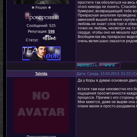
простите так обозлиться на весь 
этого никогда не понять. Спасибо
❅ Frozen ❅
бумеранг, возвращающий тебе вс
Прекрасная аналогия проведена 
амнезией вышиб из меня скупую сл
любовь не знает слов торг и обма
Сообщений:
525
точно не любовь, несмотря на то
Репутация:
598
сердце, чтобы оно не мешало идт
Вообщем как мы прекрасно видели
Статус:
очень велик шанс оказатся рядом 
Talvida
Дата: Среда, 13.03.2013, 01:22 |
Да у Коры я думаю основная дви
Кстати там еще неизвестно кто б
ощущения просчитанности каждог
процессе. Причем с его стороны 
Мне кажется, даже не вырви она 
плане магии и просто раздавила 