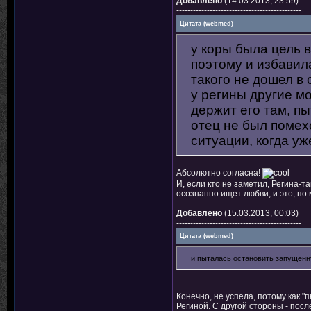
Добавлено
(14.03.2013, 23:59)
---------------------------------------------
Цитата
(
webmed
)
у коры была цель в
поэтому и избавила
такого не дошел в 
у регины другие мо
держит его там, п
отец не был помех
ситуации, когда у
Абсолютно согласна!
И, если кто не заметил, Регина-т
осознанно ищет любви, и это, по
Добавлено
(15.03.2013, 00:03)
---------------------------------------------
Цитата
(
webmed
)
и пыталась остановить запущенн
Конечно, не успела, потому как "
Региной. С другой стороны - пос