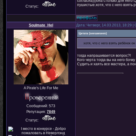
согласна)))она столько для него 
пушистые.хотя, что с него взять 
Статус:
Soulmate_Hel
Дата: Четверг, 14.03.2013, 18:29 
Цитата
(
seesawseen
)
хотя, что с него взять ребёнок о
тогда напрашивается вопрос?!
Кого черта тогда вы на него бочк
Судить и хаять все мастера, а по
A Pirate's Life For Me
Сообщений:
573
Репутация:
7849
Статус: