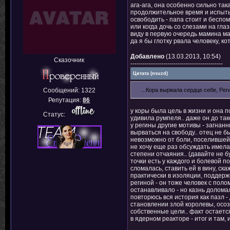
ага-ага, она особенно сильно так
продолжительное время и испытыв
освободить - папа стоит и беспо
или когда дочь со слезами на гла
виду в первую очередь мамина маги
да я бы глотку рвала человеку, к
Добавлено
(13.03.2013, 10:54)
Сказочник
---------------------------------------------
Цитата
(
nsuzd
)
Сообщений:
1322
...Кора вырвала сердце себе, Рег
Репутация:
86
у коры была цель в жизни и она п
Статус:
удивила румпеля.. даже он до так
у регины другие мотивы - загнанн
вырваться на свободу.. отец не б
невозможно от боли, поселившейс
не хочу еще раз обсуждать имела 
степени отчаяния.. (давайте не бу
точки есть у каждого и болевой по
сломалась, ставить ей в вину, ск
практически в изоляции, поддерж
региной - он тоже человек с поло
останавливало - но казнь долома
повторюсь вся история как пазл -
становлении злой королевы, осозн
собственные цели.. факт остает
в ядерном реакторе - итог и там,