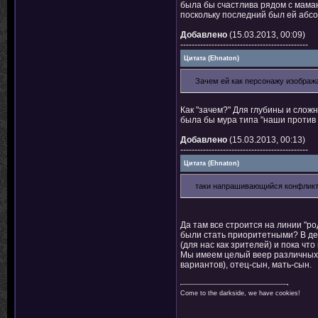
была бы счастлива рядом с маман
поскольку последний был ей абсол
Добавлено
(15.03.2013, 00:09)
---------------------------------------------
Цитата
(
Ehnaton
)
Зачем ей как персонажу изобража
Как "зачем?" Для глубины и сложн
была бы мура типа "наши против
Добавлено
(15.03.2013, 00:13)
---------------------------------------------
Цитата
(
Ehnaton
)
таки напрашивающийся конфликт
Да там все строится на линии "р
были стать приоритетными? В дей
(для нас как зрителей) и пока что
Мы имеем целый веер различных в
вариантов), отец-сын, мать-сын.
Come to the darkside, we have cookies!