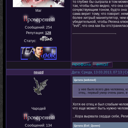
то глубже бы сыграла в том моме
так, чтобы было видно, что она 
сочувствующим тоном, будто она и
Маг
сама верит тому, что говорит. не
более хитрый манипулятор, чем 
убедительной, чтобы Регина клюн
"evil", что она как бы отстранила
Сообщений:
254
Репутация:
128
Статус:
nsuzd
Дата: Среда, 13.03.2013, 07:13 |
Цитата
(
webmed
)
у нее было всего два человека, к
отец.. первый умер очень рано, в
Хотя ее отец и был слабым челов
что еще может быть нужно челове
Чародей
...Кора вырвала сердце себе, Реги
Сообщений:
134
Цитата
(
Evil_Queen
)