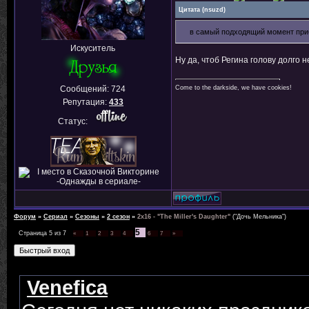
Цитата
(
nsuzd
)
в самый подходящий момент пр
Искуситель
Ну да, чтоб Регина голову долго не
Сообщений:
724
Come to the darkside, we have cookies!
Репутация:
433
Статус:
Форум
»
Сериал
»
Сезоны
»
2 сезон
»
2х16 - "The Miller's Daughter"
("Дочь Мельника")
5
Страница
5
из
7
«
1
2
3
4
6
7
»