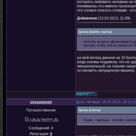
потерять любимого человека на пи
понимаешь что именно произошло..
это сложно описать словами - это
Добавлено
(13.03.2013, 11:09)
---------------------------------------------
Цитата
(
maiden_marina
)
если бы актриса (Джиннифер Гудв
матери, чтобы она вставила его К
на мой взгляд джинни на 10 балло
когда снежка подумала, что не уд
эмоциональный, на порыве защити
остановить запущенную машину..
seesawseen
Дата: Четверг, 14.03.2013, 18:13 
Путешественник
Цитата
(
Liberta
)
Генри - гаденыш - похоже, совсем
Сообщений:
4
Репутация:
0