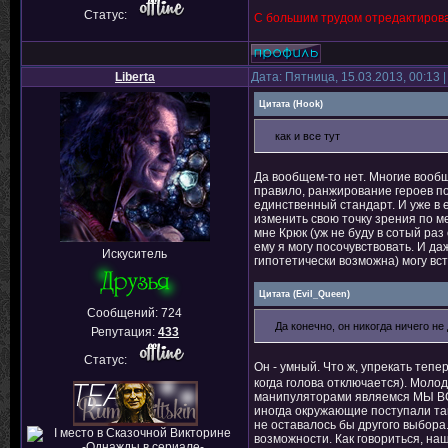
Статус:
С большим трудом отредактирова
Liberta
Дата: Пятница, 15.03.2013, 00:13
Цитата
(
Hook
)
как и все тут
Да вообщем-то нет. Многие вообщ
правило, ранжирование героев по 
единственный стандарт. И уже в 
изменить свою точку зрения по м
мне Крюк (уж не буду в сотый раз
ему я могу посочувствовать. И д
Искуситель
гипотетически возможна) могу вст
Цитата
(
Evil_Queen
)
Сообщений:
724
Да конечно, он никогда ничего н
Репутация:
433
Статус:
Он - умный. Что ж, упрекать тепер
когда голова отключается). Моло
манипуляторами являемся МЫ ВСЕ
иногда окружающие поступали так-
не оставалось бы другого выбора.
возможности. Как говориться, на