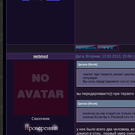
webmed
Дата: Вторник, 12.03.2013, 15:06
Цитата
(
Hook
)
значит при теракте,захват школы
ситуации.
Вы хоть представляете что от эт
вы передергиваете)) при теракте 
Цитата
(
Hook
)
конечно он им станет,но только н
плохая.Если бы с Региной кто то 
Сказочник
у нее было всего два человека, к
дэниэл и отец.. первый умер очен