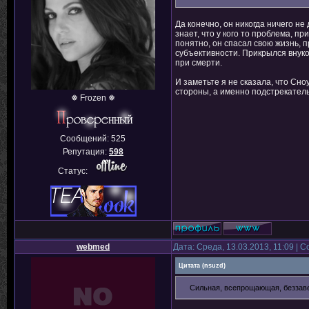
Да конечно, он никогда ничего н
знает, что у кого то проблема, пр
понятно, он спасал свою жизнь, п
субъективности. Прикрылся внуком
при смерти.
И заметьте я не сказала, что Сноу
стороны, а именно подстрекатель
❅ Frozen ❅
Сообщений:
525
Репутация:
598
Статус:
webmed
Дата: Среда, 13.03.2013, 11:09 |
Цитата
(
nsuzd
)
Сильная, всепрощающая, беззаве