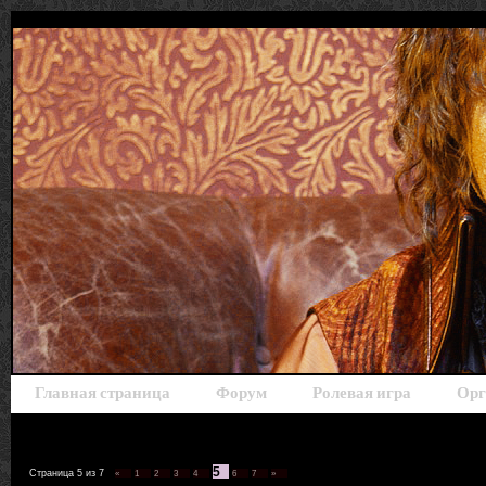
Главная страница
Форум
Ролевая игра
Орг
5
Страница
5
из
7
«
1
2
3
4
6
7
»