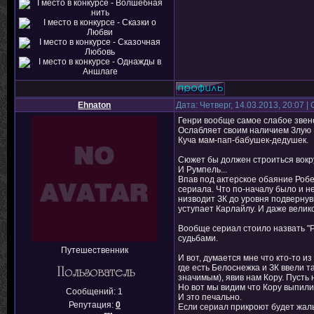
Ehnaton
Дата: Четверг, 14.03.2013, 20:07 
Генри вообще самое слабое звен
Ослабляет своим наличием Злую К
Куча мам-пап-бабушек-дедушек.
Сюжет бы должен строиться вокр
И Румпель...
Впав под актерское обаяние Роб
сериала. Что по-началу было и н
низводит ЗК до уровня подвернув
уступает Карлайлу. И даже велик
Вообще сериал стоило назвать "Р
судьбами.
Путешественник
И вот, думается мне что кто-то и
где есть Белоснежка и ЗК ввели 
значимым), явив нам Кору. Пусть н
Но вот мы видим что Кору выпилил
Сообщений:
1
И это печально.
Репутация:
0
Если сериал прикроют будет жаль