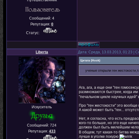
Путешественник
Сообщений:
4
Репутация:
0
Статус:
Liberta
Дата: Среда, 13.03.2013, 01:23 |
Цитата
(
Hook
)
ученые открыли ген жестокости,т
Ага, ага, а еще они "ген гомосек
размножаются быстрее, когда им
"печальном цикле научных идей" 
Про "ген жестокости" это вообще 
Искуситель
А какой может быть "ген... отсутс
Нет, я согласна, что есть предра
кого-то больше, но это еще ниче
Сообщений:
724
должен был быть милейшим челов
Репутация:
433
В общем, тут какая-то битва меж
лучше в уголке покурю