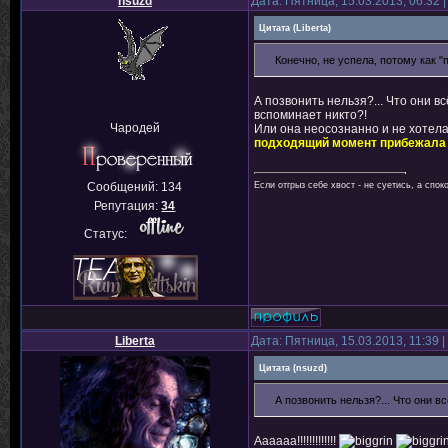
nsuzd
Дата: Пятница, 15.03.2013, 06:32
Цитата
(
Liberta
)
Конечно, не успела, потому как "
А позвонить нельзя?... Что они 
вспоминает никто?!
Чародей
Или она неосознанно и не хотела 
подходящий момент прибежала
Сообщений:
134
Если отгрыз себе хвост - не суетись, а спок
Репутация:
34
Статус:
Liberta
Дата: Пятница, 15.03.2013, 11:39
Цитата
(
nsuzd
)
А позвонить нельзя?... Что они в
Аааааа!!!!!!!!!!!!!