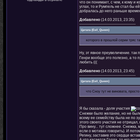
что он понимает, с чем, к кому и 
углах, то и Румпель не стал бы е
добралась до него раньше времен
Добавлено
(14.03.2013, 23:35)
---------------------------------------------
Цитата
(
Evil_Queen
)
которого в прошлой серии тряс т
Ну, эт явное преувеличение. так 
Генри вообще это полезно, а то пр
любить (((
Добавлено
(14.03.2013, 23:45)
---------------------------------------------
Цитата
(
Evil_Queen
)
что Сноу тут не виновата, прост
Я бы сказала - доля участия
Снежки было желание, но не было
всему ее семейству была не по з
этого своего участия не отрицал, 
Про вину... тут сложнее. Снежка
если о мотивах говорить). И пото
Регину, заставив это сердце вста
А что касается Голда, то его мот