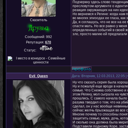
Подчеркну здесь слово тенденцию
пресловутом аргументе о идентич
реакция окружающих на них идент
Но вернемся к Регине: когда нам
во многих эпизодах ее глаза, как 
Сказитель
Да, я соглашусь, что не все на е
спасти мать. Но все равно у меня
определенных событий в своей жи
зло, просто магию ей предлагали
Сообщений:
992
Репутация:
670
Статус:
Evil_Queen
Дата: Вторник, 12.03.2013, 22:05
Ну что сказать серия была хорош
Ну и пожалуй еще вроде в начал
семью. Что Снежка собственно и 
этом Регину, мол сыграла на чувс
прошлись. С самого начала было 
разума твердил о том, что на уби
сделал, он у нас вообще невинны
сейчас желчь брызжащая во все 
Многие почему то способны поня
защитить семью, мужа, дочь, кото
И сколько она должна была мирить
Подставили подножку Коре, застав