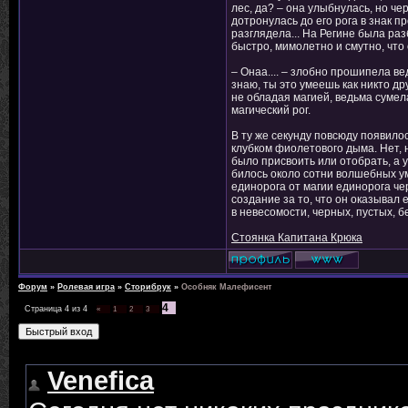
лес, да? – она улыбнулась, но че
дотронулась до его рога в знак п
разглядела... На Регине была раз
быстро, мимолетно и смутно, что 
– Онаа.... – злобно прошипела ве
знаю, ты это умеешь как никто др
не обладая магией, ведьма сумела
магический рог.
В ту же секунду повсюду появило
клубком фиолетового дыма. Нет, н
было присвоить или отобрать, а 
билось около сотни волшебных умо
единорога от магии единорога че
создание за то, что он оказывал
в невесомости, черных, пустых, 
Стоянка Капитана Крюка
Форум
»
Ролевая игра
»
Сторибрук
»
Особняк Малефисент
4
Страница
4
из
4
«
1
2
3