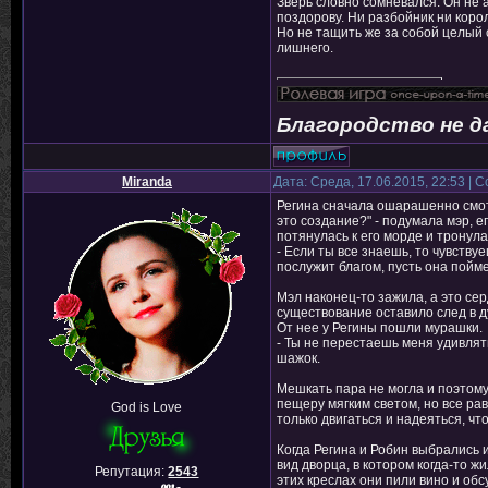
Зверь словно сомневался. Он не 
поздорову. Ни разбойник ни корол
Но не тащить же за собой целый с
лишнего.
Благородство не д
Miranda
Дата: Среда, 17.06.2015, 22:53 |
Регина сначала ошарашенно смотр
это создание?" - подумала мэр, е
потянулась к его морде и тронула
- Если ты все знаешь, то чувству
послужит благом, пусть она пойме
Мэл наконец-то зажила, а это се
существование оставило след в 
От нее у Регины пошли мурашки.
- Ты не перестаешь меня удивлят
шажок.
Мешкать пара не могла и поэтому
пещеру мягким светом, но все рав
God is Love
только двигаться и надеяться, что
Когда Регина и Робин выбрались 
вид дворца, в котором когда-то ж
Репутация:
2543
этих креслах они пили вино и об