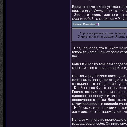
Время стремительно утекало, нак
подземелья. Мужчина тут же рину
- Это... этот зверь... для него н
сказал тебе? - спросил он у Регин
Цитата
Miranda
(
)
- Я разговаривала с ним, почему 
У меня ничего не вышло. Я ведь 
- Нет, наоборот, это я ничего не 
говорила искренне и от всего се
нас.
Конек вышел из темноты подвала т
копытом. Она вновь заговорила и
Настал черед Робина последовать
может быть проще, но что делать
выходило, что он оценивает угроз
- Кто бы ты ни был, я не причиню
Регина говорила, что слышала его
единорог попросту считал его не
непременно ответил. Легко сказа
самоуверенность и пренебрежение
- Небо свидетель, я никому не ж
даю слово, что не трону ничего, 
Поначалу ничего не происходило
воздуха вокруг себя. Он ниже опу