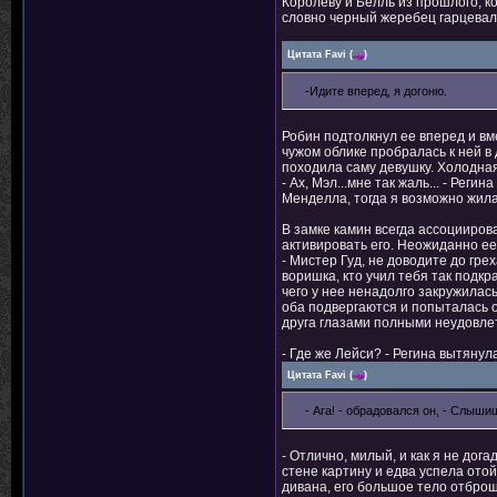
Королеву и Белль из прошлого, к
словно черный жеребец гарцевала
Цитата
Favi
(
)
-Идите вперед, я догоню.
Робин подтолкнул ее вперед и вме
чужом облике пробралась к ней в 
походила саму девушку. Холодная
- Ах, Мэл...мне так жаль... - Рег
Менделла, тогда я возможно жила 
В замке камин всегда ассоцииров
активировать его. Неожиданно ее
- Мистер Гуд, не доводите до грех
воришка, кто учил тебя так подкр
чего у нее ненадолго закружилась
оба подвергаются и попыталась от
друга глазами полными неудовле
- Где же Лейси? - Регина вытянул
Цитата
Favi
(
)
- Ага! - обрадовался он, - Слыши
- Отлично, милый, и как я не дог
стене картину и едва успела отой
дивана, его большое тело отброш