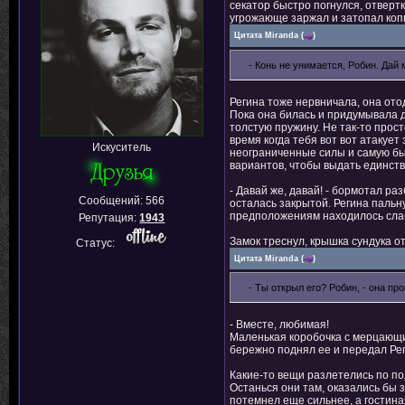
секатор быстро погнулся, отверт
угрожающе заржал и затопал коп
Цитата
Miranda
(
)
- Конь не унимается, Робин. Дай 
Регина тоже нервничала, она ото
Пока она билась и придумывала 
толстую пружину. Не так-то прос
время когда тебя вот вот атакуе
Искуситель
неограниченные силы и самую быс
вариантов, чтобы выдать единст
- Давай же, давай! - бормотал р
Сообщений:
566
осталась закрытой. Регина пальну
предположениям находилось сла
Репутация:
1943
Замок треснул, крышка сундука о
Статус:
Цитата
Miranda
(
)
- Ты открыл его? Робин, - она пр
- Вместе, любимая!
Маленькая коробочка с мерцающим
бережно поднял ее и передал Рег
Какие-то вещи разлетелись по пол
Останься они там, оказались бы 
потемнел еще сильнее, а гостин