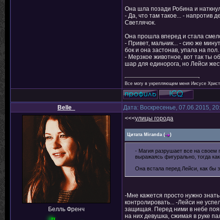
Она шла позади Робина и наткнула
- Да, что там такое... - напротив
Светлячок.
Она прошла вперед и стала смело
- Привет, мальчик... - сию же ми
бок и она застонав, упала на пол.
- Мерзкое животное, вот так ты о
шар для единорога, но Лейси жес
Все могу в укрепляющем меня Иисусе Христе
Belle_
Дата: Воскресенье, 07.06.2015, 2
<<<
улицы города
Цитата
Miranda
(
)
- Магия разрушает все на своем п
выражаясь фигурально, тогда как 
Она встала перед Лейси, как бы
-Мне кажется просто нужно знать
контролировать... -Лейси не усп
защищая. Перед ними в небе поя
Белль Френч
на них девушка, сжимая в руке па