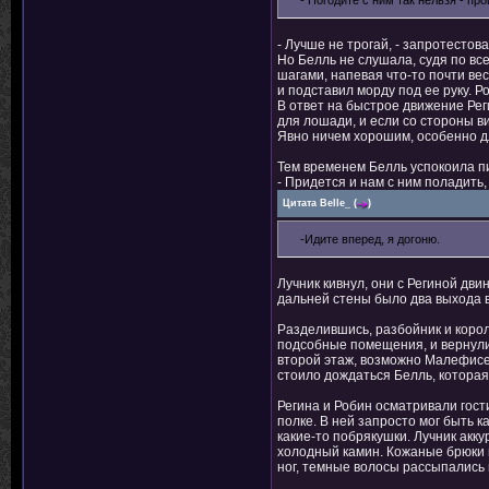
- Погодите с ним так нельзя - пр
- Лучше не трогай, - запротестова
Но Белль не слушала, судя по вс
шагами, напевая что-то почти вес
и подставил морду под ее руку. 
В ответ на быстрое движение Рег
для лошади, и если со стороны в
Явно ничем хорошим, особенно дл
Тем временем Белль успокоила п
- Придется и нам с ним поладить, 
Цитата
Belle_
(
)
-Идите вперед, я догоню.
Лучник кивнул, они с Региной дв
дальней стены было два выхода 
Разделившись, разбойник и корол
подсобные помещения, и вернулис
второй этаж, возможно Малефисен
стоило дождаться Белль, которая
Регина и Робин осматривали гос
полке. В ней запросто мог быть к
какие-то побрякушки. Лучник акк
холодный камин. Кожаные брюки п
ног, темные волосы рассыпались 