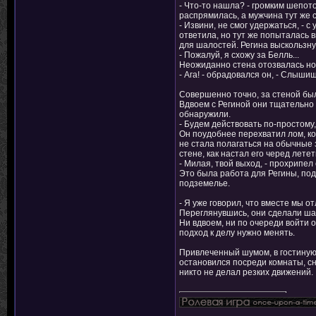
- Что-то нашла? - громким шепот
распрямилась, а мужчина тут же 
- Извини, не смог удержаться, - 
ответила, но тут же попыталась 
для шалостей. Регина выскользну
- Пожалуй, я схожу за Белль...
Неожиданно стена отозвалась нов
- Ага! - обрадовался он, - Слыши
Совершенно точно, за стеной была
Вдвоем с Региной они тщательно 
обнаружили.
- Будем действовать по-простому,
Он поудобнее перехватил лом, ко
не стала полагаться на обычные 
стене, как настал его черед лет
- Милая, твой выход, - прохрипел
Это была работа для Регины, под
подземелье.
- Я уже говорил, что вместе мы о
Переглянувшись, они сделали шаг
Ни вдвоем, ни по очереди войти о
подход к делу нужно менять.
Привлеченный шумом, в гостиную
остановился посреди комнаты, сн
никто не делал резких движений.