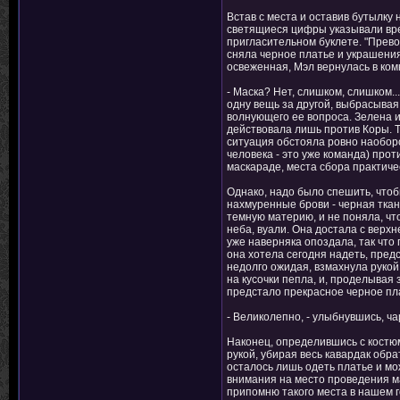
Встав с места и оставив бутылку 
светящиеся цифры указывали врем
пригласительном буклете. "Прево
сняла черное платье и украшения,
освеженная, Мэл вернулась в комн
- Маска? Нет, слишком, слишком..
одну вещь за другой, выбрасыва
волнующего ее вопроса. Зелена и
действовала лишь против Коры. Т
ситуация обстояла ровно наоборо
человека - это уже команда) прот
маскараде, места сбора практичес
Однако, надо было спешить, чтоб
нахмуренные брови - черная ткан
темную материю, и не поняла, что
неба, вуали. Она достала с верхн
уже наверняка опоздала, так что 
она хотела сегодня надеть, предс
недолго ожидая, взмахнула рукой
на кусочки пепла, и, проделывая
предстало прекрасное черное пла
- Великолепно, - улыбнувшись, ча
Наконец, определившись с костюм
рукой, убирая весь кавардак обр
осталось лишь одеть платье и мо
внимания на место проведения мас
припомню такого места в нашем гор