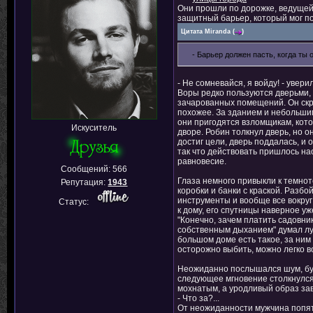
Они прошли по дорожке, ведущей 
защитный барьер, который мог п
Цитата
Miranda
(
)
- Барьер должен пасть, когда ты 
- Не сомневайся, я войду! - увери
Воры редко пользуются дверьми, 
зачарованных помещений. Он скр
похожее. За зданием и небольшим
они пригодятся взломщикам, кот
Искуситель
дворе. Робин толкнул дверь, но о
достиг цели, дверь поддалась, и
так что действовать пришлось нао
равновесие.
Сообщений:
566
Глаза немного привыкли к темнот
Репутация:
1943
коробки и банки с краской. Разбо
инструменты и вообще все вокруг 
Статус:
к дому, его спутницы наверное уж
"Конечно, зачем платить садовни
собственным дыханием" думал луч
большом доме есть такое, за ним
осторожно выбить, можно легко в
Неожиданно послышался шум, будт
следующее мгновение столкнулся 
мохнатым, а уродливый образ зав
- Что за?...
От неожиданности мужчина попяти