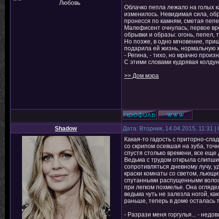
Облачко пепла лежало на голых к
изменилось. Невидимая сила, обр
пронесся по камням, сметая пепе
Малефисент очнулась; первое вре
обрывки и образы: огонь, пепел, т
Но позже, в одно мгновение, при
подарила ей жизнь, нормальную 
- Регина, - тихо, но мрачно произ
С этими словами кудрявая колдунь
>> Дом мэра
Shadow
Дата: Вторник, 14.04.2015, 11:31
Какая-то гадость с приторно-сла
со скрипом осевшая на зуба, точн
спустя столько времени, все еще
Ведьма с трудом открыла слипшиес
сопротивляться дневному лучу, у
краски комнаты со светом, льющим
спутанными распущенными волосам
при легком похмелье. Она огляде
ведьма чуть не залезла ногой, ка
раньше, теперь в доме осталась т
- Разрази меня горгулья... - недо