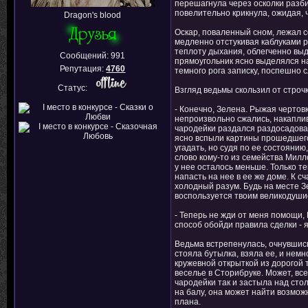
перешагнула через осколки разбив
повелительно крикнула, ожидая, ч
Dragon's blood
Оскар, поваленный сном, лежал со
медленно отстукивая каблуками р
теплоту дыхания, облегченно вы
Сообщений:
991
прямоугольник ясно выделялся на
Репутация:
4760
темного рога записку, поспешно 
Статус:
Взгляд ведьмы скользил от строчк
- Конечно, Зелена. Рыжая чертов
непроизвольно сжались, накаплива
чародейки раздался раздосадован
ясно вспыли картины прошедшего..
угадать, но судя по ее состоянию
слово кому-то из семейства Милл
у нее осталось меньше. Только те
напасть на нее в ее же доме. К с
холодный разум. Будь на месте Зе
воспользуется твоим великодушие
- Теперь не жди от меня помощи, 
способ обойди правила сделки - я
Ведьма встрепенулась, очнувшись
стояла бутылка, взяла ее, и нем
кружевной открыткой из дорогой 
веселье в Сторибруке. Может, все-
чародейки так и застыла над сто
на балу, она может найти возможн
плана.