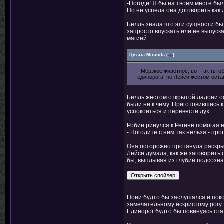
-Погоди! Я бы на твоем месте был
Но не успела она договорить как
Белль знала что эти сущности бы
запросто впускать или не выпуск
магией.
Цитата
Miranda
(
)
- Мерзкое животное, вот так ты о
единорога, но Лейси жестом оста
Белль жестом открытой ладони о
были ни к чему. Приготовившись 
успокоиться и перевести дух.
Робин ринулся к Регине помогая 
- Погодите с ним так нельзя - п
Она осторожно протянула раскры
Лейси думала, как же заговорить 
бы, выплывая из глубин подсозна
Пони будто бы заслушался и поко
замечательному искристому рогу.
Единорог будто бы повинуясь ста