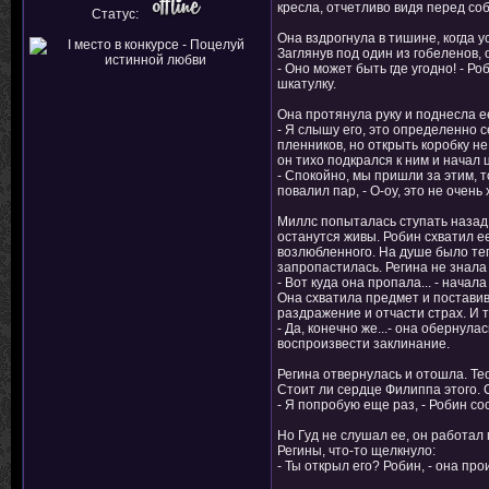
кресла, отчетливо видя перед со
Статус:
Она вздрогнула в тишине, когда 
Заглянув под один из гобеленов, 
- Оно может быть где угодно! - Р
шкатулку.
Она протянула руку и поднесла ее
- Я слышу его, это определенно 
пленников, но открыть коробку не
он тихо подкрался к ним и начал 
- Спокойно, мы пришли за этим, т
повалил пар, - О-оу, это не очень 
Миллс попыталась ступать назад,
останутся живы. Робин схватил е
возлюбленного. На душе было теп
запропастилась. Регина не знала 
- Вот куда она пропала... - начал
Она схватила предмет и поставив 
раздражение и отчасти страх. И т
- Да, конечно же...- она обернула
воспроизвести заклинание.
Регина отвернулась и отошла. Тео
Стоит ли сердце Филиппа этого. С
- Я попробую еще раз, - Робин со
Но Гуд не слушал ее, он работал
Регины, что-то щелкнуло:
- Ты открыл его? Робин, - она пр