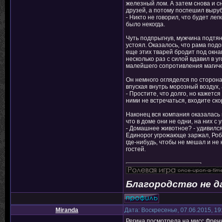
железный лом. А затем снова и сн
друзей, а потому поспешил выруби
- Никто не говорил, что будет ле
было некогда.
Чуть подпрыгнув, мужчина подтяну
устоял. Оказалось, что рама подо
еще этих тварей бродит под окна
несколько раз с силой вдавил в у
малейшего сопротивления магиче
Он немного огляделся по сторона
впуская внутрь морозный воздух,
- Простите, что долго, но кажетс
ними не встречаться, входите ско
Наконец вся компания оказалась 
что в доме они не одни, на них с
- Домашнее животное? - удивился
Единорог угрожающе заржал, Робин
где-нибудь, чтобы не мешал и н
гостей.
Благородство не д
Miranda
Дата: Воскресенье, 07.06.2015, 1
Регина посмотрела на мисс Френч