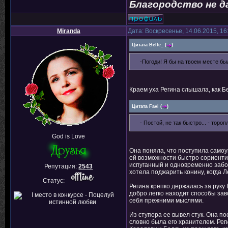
Благородство не д
Miranda
Дата: Воскресенье, 14.06.2015, 1
Цитата
Belle_
(
)
-Погоди! Я бы на твоем месте был
Краем уха Регина слышала, как Б
Цитата
Favi
(
)
- Постой, не так быстро... - тор
God is Love
Она поняла, что поступила самоу
ей возможности быстро сориентир
испуганный и одновременно забот
Репутация:
2543
хотела поджарить конину, когда Л
Статус:
Регина крепко держалась за руку
добро легко находит способы заво
себя прежними мыслями.
Из ступора ее вывел стук. Она п
словно была его хранителем. Рег