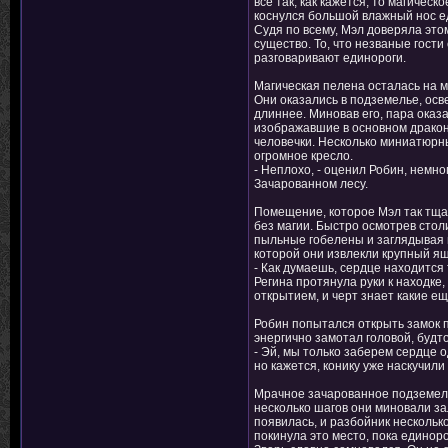
все так, как кажется, то магичес
коснулся большой влажный нос ед
Судя по всему, Мэл доверяла этом
существо. То, что незваные гости
разговаривают единороги.
Магическая пелена осталась на м
Они оказались в подземелье, ос
длиннее. Миновав его, пара оказ
изображавшие в основном дракон
человечки. Несколько миниатюрн
огромное кресло.
- Неплохо, - оценил Робин, немн
Зачарованном лесу.
Помещение, которое Мэл так тщат
без магии. Быстро осмотрев сто
пыльные гобелены и заглядывая п
которой они извлекли крупный я
- Как думаешь, сердце находится
Регина протянула руки к находке
открытием, и черт знает какие е
Робин попытался открыть замок 
энергично замотал головой, будт
- Эй, мы только заберем сердце 
но кажется, конику уже наскучил
Мрачное зачарованное подземелье
несколько шагов они миновали за
появилась, и разбойник нескольк
покинула это место, пока единоро