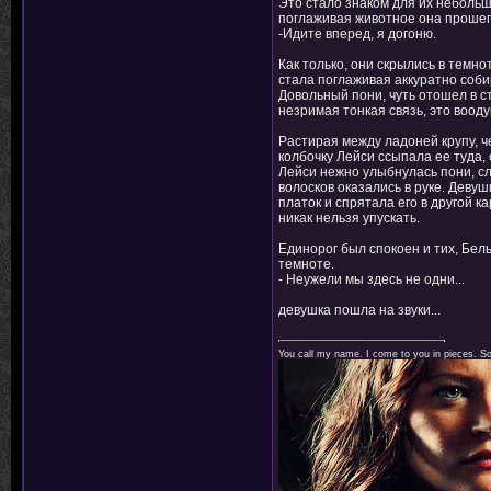
Это стало знаком для их небольш
поглаживая животное она прошеп
-Идите вперед, я догоню.
Как только, они скрылись в темн
стала поглаживая аккуратно собир
Довольный пони, чуть отошел в с
незримая тонкая связь, это воод
Растирая между ладоней крупу, ч
колбочку Лейси ссыпала ее туда, 
Лейси нежно улыбнулась пони, сле
волосков оказались в руке. Девуш
платок и спрятала его в другой к
никак нельзя упускать.
Единорог был спокоен и тих, Бел
темноте.
- Неужели мы здесь не одни...
девушка пошла на звуки...
You call my name. I come to you in pieces. 