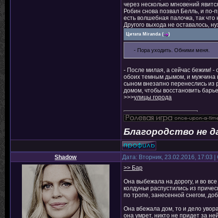
через несколько мгновений явится
Робин снова позвал Белль, и по-п
есть волшебная палочка, так что
Другого выхода не оставалось, н
Цитата
Miranda
(
)
- Пора уходить. Обними меня.
- После милая, а сейчас бежим! - 
обоих темным дымом, и мужчина 
сыном внезапно перенеслись из р
домом, чтобы восстановить барье
>>>
улицы города
Благородство не д
Shadow
Дата: Вторник, 23.02.2016, 17:03
>> Бар
Она выбежала на дорогу, и во вс
колдуньи распустились из причес
по тропе, занесенной снегом, до
Она вбежала дом, то и дело увора
она умрет, никто не придет за не