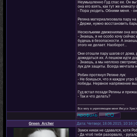
Неумышленно Гуд спас ее. Он вы
она его взять, как тут же комнат
- Пора уходить. Обними меня. - о
Регина материализовала пару на
- Держи, нужно восстановить барь
Несколькими движениями она воз
- Знаешь, я не особо хочу сейчас 
будешь в безопасности. А знаешь
этого не делает. Наоборот...
Они отошли пару шагов от дома,
дожидаться их. А пешком идти до
- Знаешь, а мы неплохо смотримс
лук для защиты. Всегда мечтала 
Робин протянул Регине лук:
- Не боишься, что я каждое утро 
победы. Нервное напряжение вы
Гуд встал позади Регины и прижал
- Так и что делать?
Все могу в укрепляющем меня Иисусе Христе
Green_Archer
Дата: Четверг, 18.06.2015, 10:16 
Замок никак не сдавался, хотя Ро
- Да чтоб тебя разорвало, - руга