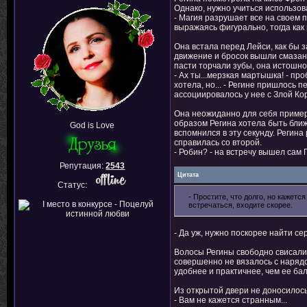
Однако, нужно учиться использова
- Магия разрушает все на своем п
выражаясь фигурально, тогда как 
Она встала перед Лейси, как бы 
движение и бросок вышли смазан
пасти торчали зубы, она истошно
- Ах ты...мерзкая мартышка! - пр
хотела, но... - Регине пришлось
ассоциировалось у нее с Злой Ко
Она неожиданно для себя примеря
образом Регина хотела быть ближ
God is Love
вспомнился в эту секунду. Регин
справилась со второй.
- Робин? - на встречу вышел сам Г
Репутация:
2543
Цитата
Статус:
- Простите, что долго, но кажетс
встречаться, входите скорее.
- Да уж, нужно поскорее найти се
Волосы Регины свободно свисали 
совершенно не вязалось с нарядо
удобнее и практичнее, чем ее ба
Из открытой двери не доносилось
- Вам не кажется странным...