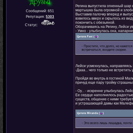
Регина выпустила огненный шар н
мартышка была огромной и злобн
Сообщений:
651
Выставив палочку вперед и выпус
Репутация:
5303
взвилось вверх и скрылось из вид
покончить с обезьяной.
Статус:
Оборачиваясь на Регину, Лейси ув
- Умно - улыбнулась она, напарни
Цитата
Favi
(
)
- Простите, что долго, но кажетс
встречаться, входите скорее.
Лейси усмехнулась, направляясь к
-Дааа... чего только не встретить 
Пройдя во внутрь в гостиной Ма
причуд еще пару тройку страшны
- Оу... - искренне улыбнулась Лей
Ее сердце наполнилось радостью 
существ, общение с ними требует 
и устрашающей дамы как Малефис
Цитата
Miranda
(
)
- Это всего лишь лошадка, почти