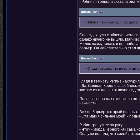
- Робин? - только и сказала она, 
Цитата
Favi
(
)
- Милая, твой выход, - прохрипе
Она вздохнула с облегчением, вс
однако ничего не вышло. Магичес
Миллс нахмурилась и попробовала
барьер. Он действительно стал д
Цитата
Favi
(
)
- Я уже говорил, что вместе мы 
Глядя в темноту Регина нахмурил
- Да, бывшая Королева в обноска
костюм из кожи, он отлично сиде
Поворчав, она все таки взяла его
нежности.
Все же барьер, который она пыта
- Эта магия сильнее моей, - поды
Робин тронул ее за руку:
- Что? - морда черного как сама 
Она уже поняла, что силой это ж