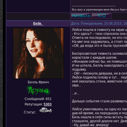
Все могу в укрепляющем меня Иисусе Христе
Belle_
Дата: Понедельник, 15.06.2015, 1
Лейси пошла в темноту на звуки
- Кто здесь? – тихо спросила она 
Ответа не последовало, но кто-т
На миг она задумалась, а стоит л
«Ой, да когда это я была трусихо
Беспросветная темнота заливала г
нарастали с каждым шагом.
«Фонарик сейчас бы, не помешал
И не успела, Белль наколдовать с
лодыжку.
- Ой! – пискнула девушка, не в сил
Лейси подняла голову и тут… пер
ней оказалась стена, животное 
Белль Френч
звук...
...и...
Сообщений:
651
Дальше события стали развиватьс
Репутация:
5303
Лейси ухватившись за одну из ла
Статус:
дав ей время, на передышку и по
Бель нашла в себе силы встать пр
страшила, другой дороги нет. Де
- Ну, давай же, вперед!