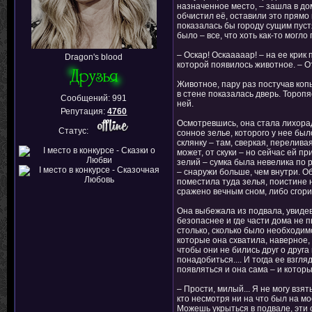
назначенное место, – зашла в дом
обчистил её, оставили это прямо 
показалась бы городу сущим пуст
было – все, что хоть как-то могло
– Оскар! Оскааааар! – на ее крик
Dragon's blood
которой появилось животное. – О
Животное, пару раз постучав копы
в стене показалась дверь. Тороп
Сообщений:
991
ней.
Репутация:
4760
Осмотревшись, она стала лихорад
Статус:
сонное зелье, которого у нее был
склянку – там, сверкая, перелива
может, от скуки – но сейчас ей п
зелий – сумка была невелика по 
– снаружи больше, чем внутри. 
поместила туда зелья, поистине н
сражено вечным сном, либо сгорит
Она выбежала из подвала, увидев,
безопаснее и где части дома не п
столько, сколько было необходим
которые она схватила, наверное,
чтобы они не бились друг о друг
понадобиться.... И тогда ее взгл
появляться и она сама – и которы
– Прости, милый... Я не могу взя
кто несмотря ни на что был на мо
Можешь укрыться в подвале, эти 