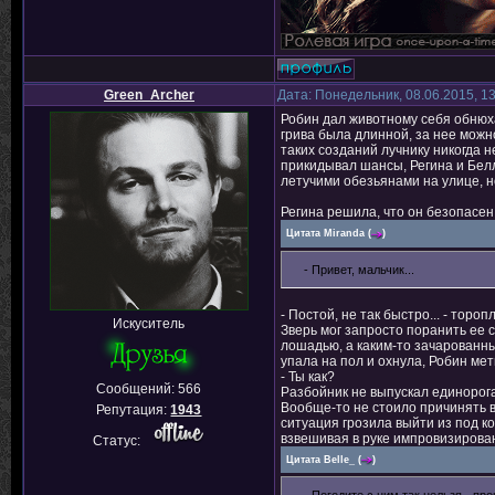
Green_Archer
Дата: Понедельник, 08.06.2015, 1
Робин дал животному себя обнюха
грива была длинной, за нее можн
таких созданий лучнику никогда н
прикидывал шансы, Регина и Бел
летучими обезьянами на улице, 
Регина решила, что он безопасен
Цитата
Miranda
(
)
- Привет, мальчик...
- Постой, не так быстро... - тор
Искуситель
Зверь мог запросто поранить ее с
лошадью, а каким-то зачарованны
упала на пол и охнула, Робин мет
- Ты как?
Сообщений:
566
Разбойник не выпускал единорога
Вообще-то не стоило причинять в
Репутация:
1943
ситуация грозила выйти из под к
взвешивая в руке импровизирова
Статус:
Цитата
Belle_
(
)