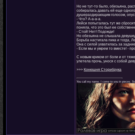
Но не тут-то было, обезьяна, рас
собиралась давать ей еще одного
душераздирающим голосом, опуска
- Что? А-а-а-а.
Лейси попыталась тут же сбросить
поняла, что это был ее собствен
- Стой! Нет! Подожди!
Но обезьяна не слышала девушку,
Борьба настигала пика и тогда, 
Она с силой ухватилась за задни
- Если мы и умрем то вместе! - п
С новым криком от боли и от тяж
улетела прочь, унося с собой дев
>>>
Конюшня Сторибрука
You call my name. I come to you in pieces. 