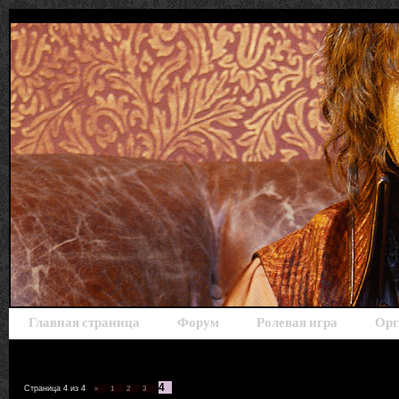
Главная страница
Форум
Ролевая игра
Орг
4
Страница
4
из
4
«
1
2
3