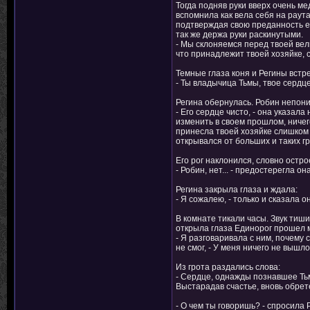
Тогда подняв руки вверх очень ме
вспомнила как вела себя на раут
подтверждая свою преданность ей.
так же держа руки раскинутыми.
- Мы склоняемся перед твоей вели
что принадлежит твоей хозяйке, 
Темные глаза коня и Регины встре
- Ты владычица Тьмы, твое сердце
Регина обернулась. Робин непони
- Его сердце чисто, - она указал
изменить в своем прошлом, ничего
принесла твоей хозяйке слишком м
открывался от больших и таких г
Его рог наклонился, словно остро
- Робин, нет... - предостерегла о
Регина закрыла глаза и ждала:
- Я сожалею, - только и сказала о
В комнате тикали часы. Звук тиш
открыла глаза Единорог прошел м
- Я разговаривала с ним, почему
не смог, - У меня ничего не вышло
Из грота раздались слова:
- Сердце, однажды познавшее Ть
Выстарадав счастье, вновь обрет
- О чем ты говоришь? - спросила Р