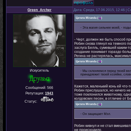
Green_Archer
Дата: Среда, 17.06.2015, 12:46 |
Цитата
Miranda
(
)
- Эта магия сильнее моей, - поды
- Черт, должен же быть способ пр
Робин снова глянул на темного по
заслуга Белль, сумевшей каким-то
создание понимает гораздо больш
Регина не растерялась, максимал
Цитата
Miranda
(
)
Искуситель
- Мы склоняемся перед твоей вели
принадлежит твоей хозяйке, слов
Кажется, маленький конь ей что-
Сообщений:
566
Робин прислушался, но ничего н
Репутация:
1943
тоже поклонился животному, однак
колдовских песен, в отличие от Бе
Статус:
Цитата
Miranda
(
)
- Он защищает Мэл.
Робин кивнул и не стал вмешиват
не происходило.