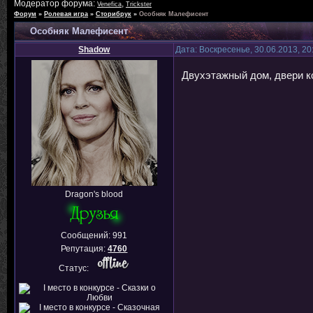
Модератор форума:
,
Venefica
Trickster
Форум
»
Ролевая игра
»
Сторибрук
»
Особняк Малефисент
Особняк Малефисент
Shadow
Дата: Воскресенье, 30.06.2013, 2
Двухэтажный дом, двери ко
Dragon's blood
Сообщений:
991
Репутация:
4760
Статус: