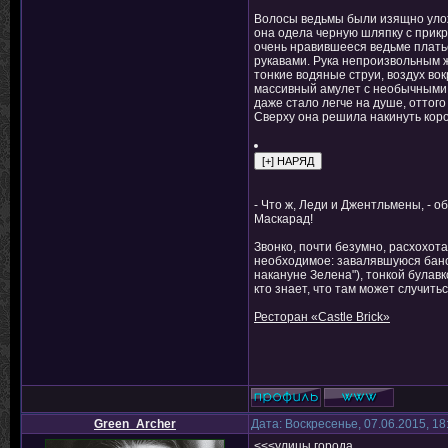
Волосы ведьмы были изящно улож
она одела черную шляпку с прикр
очень нравившееся ведьме плать
рукавами. Рука непроизвольным ж
тонкие водяные струи, воздух во
массивный амулет с необычными 
даже стало легче на душе, оттого
Сверху она решила накинуть коро
- Что ж, Леди и Джентльмены, - 
Маскарад!
Звонко, почти безумно, расхохот
необходимое: завалявшуюся баноч
накануне Зелена"), тонкой булав
кто знает, что там может случитьс
Ресторан «Castle Brick»
Green_Archer
Дата: Воскресенье, 07.06.2015, 1
<<<
улицы города