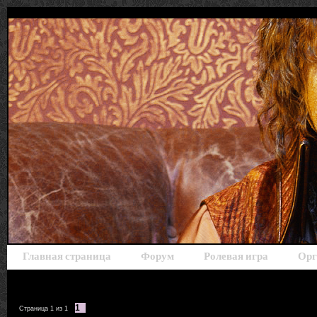
Главная страница
Форум
Ролевая игра
Орг
1
Страница
1
из
1