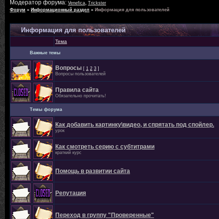
Модератор форума:
,
Venefica
Trickster
Форум
»
Информационный раздел
»
Информация для пользователей
Информация для пользователей
Тема
Важные темы
Вопросы
[
1
2
3
]
Вопросы пользователей
Правила сайта
Обязательно прочитать!
Темы форума
Как добавить картинку\видео, и спрятать под спойлер.
урок
Как смотреть серию с субтитрами
краткий курс
Помощь в развитии сайта
Репутация
Переход в группу "Проверенные"