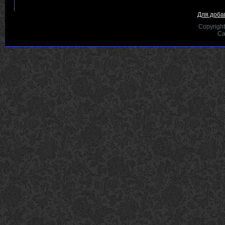
Для доба
Copyrigh
Са