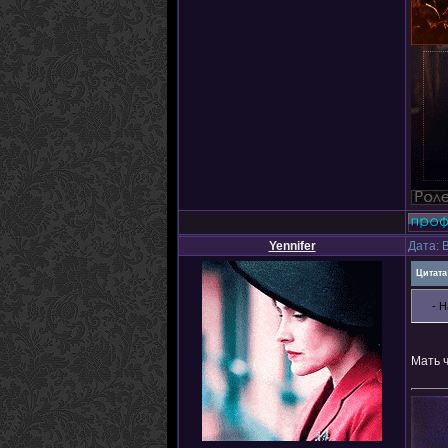
Yennifer
Дата: 
Цитата
- 
Мать ч