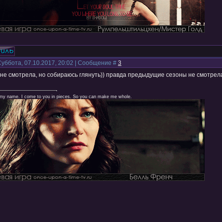
Суббота, 07.10.2017, 20:02 | Сообщение #
3
 не смотрела, но собираюсь глянуть)) правда предыдущие сезоны не смотре
 my name. I come to you in pieces. So you can make me whole.