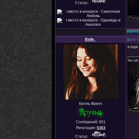
Статус:
Belle_
Дата: 
я еще
You call
Белль Френч
Сообщений:
651
Репутация:
5303
Статус: