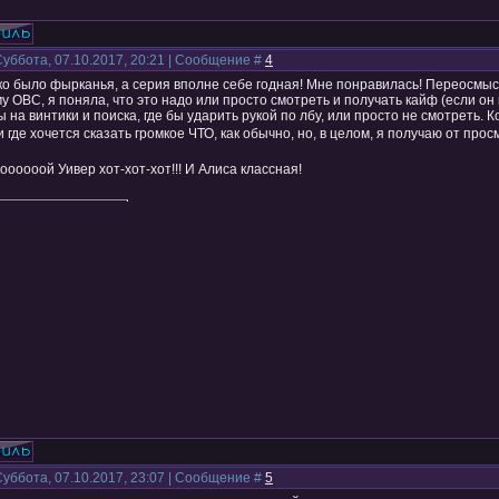
Суббота, 07.10.2017, 20:21 | Сообщение #
4
о было фырканья, а серия вполне себе годная! Мне понравилась! Переосмысли
 ОВС, я поняла, что это надо или просто смотреть и получать кайф (если он
 на винтики и поиска, где бы ударить рукой по лбу, или просто не смотреть. К
и где хочется сказать громкое ЧТО, как обычно, но, в целом, я получаю от пр
оооооой Уивер хот-хот-хот!!! И Алиса классная!
Суббота, 07.10.2017, 23:07 | Сообщение #
5