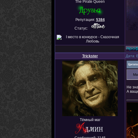
The Pirate Queen
Репутация:
5384
Статус:
Trickster
Дата: 
Цитата
Ма
Не зн
А ващ
Тёмный маг