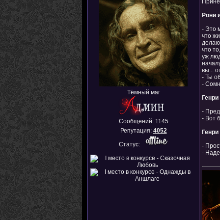
Прине
Рони 
- Это 
что жи
делаю 
что то
уж люд
началу
вы... 
- Ты о
- Сомн
Тёмный маг
Генри
- Пред
- Вот 
Сообщений:
1145
Репутация:
4052
Генри
Статус:
- Прос
- Наде