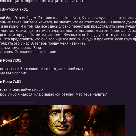
сла вот цитат, хорошие кстати цитаты почитайте:
и Виктория 7х01
мой бар. Это мой дом. Это моя жизнь. Конечно, бывало и лучше, но это не знач
знь не такая, как тебе хочется, не значит, что ее стоит ломать. Я начала думат
и не имею. И о том, как все здесь словно перестали представлять себе лучшу
, чего мы хотим, где-то там... тогда, возможно, мы сможем за это бороться. А е
и в этом городе... Кажется, что все... безнадежно. Но вдруг кто-то дает нам..
... это представить, что оно вообще возможно. И будь я проклята, если буду 
отобрать это у нас. А теперь прошу меня извинить.
б этом пожалеешь, Рони.
еваюсь. Сожаления - это не мое.
 и Рони 7х01
ставь, если бы я вошел и сказал, что я твой сын.
был бы сюрприз.
 и Рони 7х01
тите, я могу найти Рони?
юсь, либо я накосячила с вывеской. Я Рони. Что тебе налить?