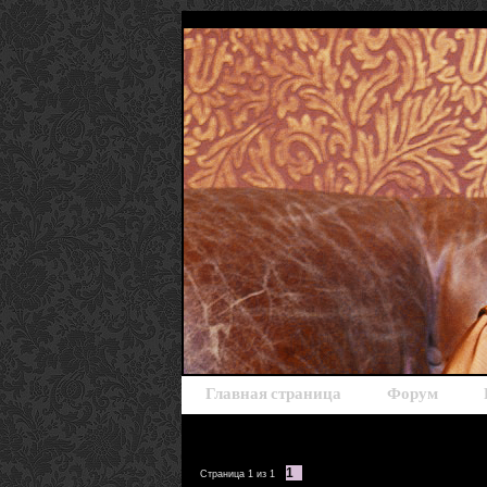
Главная страница
Форум
1
Страница
1
из
1