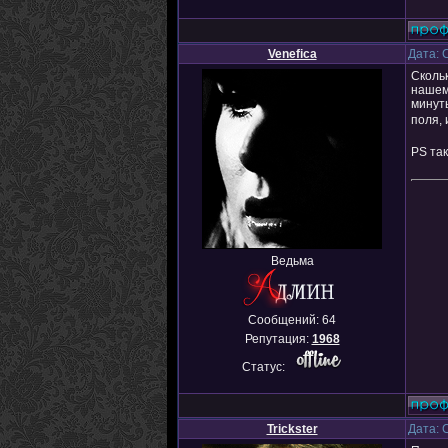
Venefica
Дата: 
Скольк
нашему
минуты
поля, 
PS так
Ведьма
Сообщений:
64
Репутация:
1968
Статус:
Trickster
Дата: 