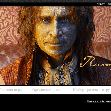
Привет
, Та
Ролевая игра
Организаторская
Набор в ролевую игру
[
Новые сообщен