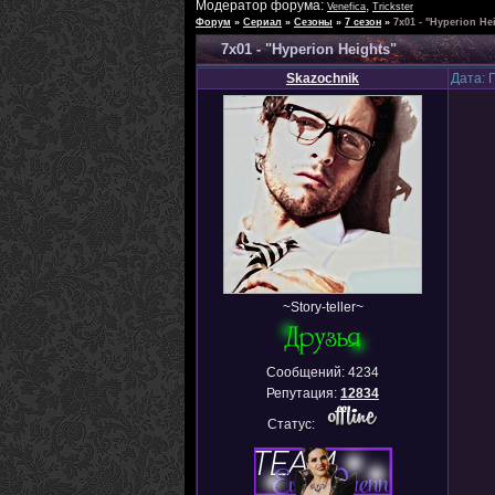
Модератор форума:
,
Venefica
Trickster
Форум
»
Сериал
»
Сезоны
»
7 сезон
»
7х01 - "Hyperion He
7х01 - "Hyperion Heights"
Skazochnik
Дата: 
~Story-teller~
Сообщений:
4234
Репутация:
12834
Статус: