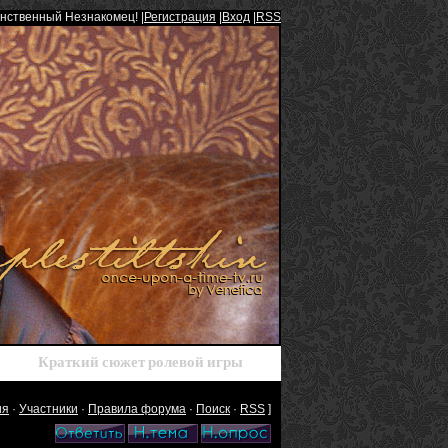
инственный Незнакомец! |
Регистрация
|
Вход
|
RSS
Краткий сюжет ролевой игры
ия
·
Участники
·
Правила форума
·
Поиск
·
RSS
]