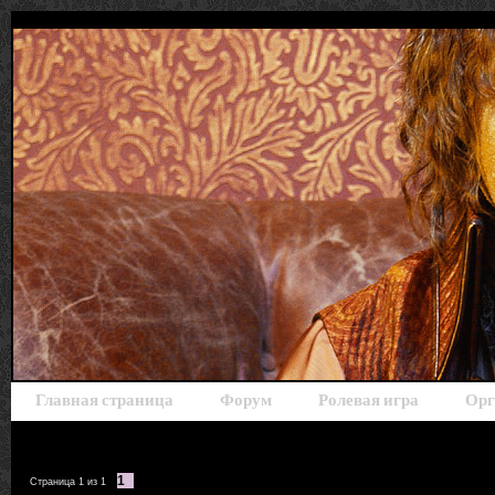
Главная страница
Форум
Ролевая игра
Орг
1
Страница
1
из
1