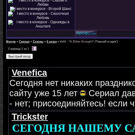
Форум
»
Сериал
»
Сезоны
»
6 сезон
»
6х02 - "A Bitter Draught"
("Горький осадок")
1
Страница
1
из
1