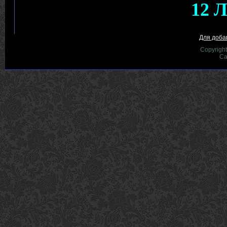
Для доба
Copyrigh
Са