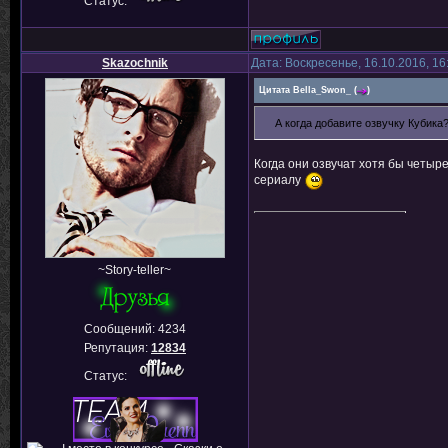
Статус:
Skazochnik
Дата: Воскресенье, 16.10.2016, 1
Цитата
Bella_Swon_
(
)
А когда добавите озвучку Кубика
Когда они озвучат хотя бы четыр
сериалу
~Story-teller~
Сообщений:
4234
Репутация:
12834
Статус: