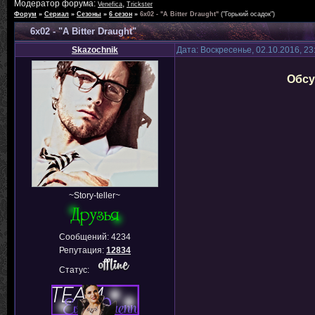
Модератор форума:
,
Venefica
Trickster
Форум
»
Сериал
»
Сезоны
»
6 сезон
»
6х02 - "A Bitter Draught"
("Горький осадок")
6х02 - "A Bitter Draught"
Skazochnik
Дата: Воскресенье, 02.10.2016, 2
Обсу
~Story-teller~
Сообщений:
4234
Репутация:
12834
Статус: