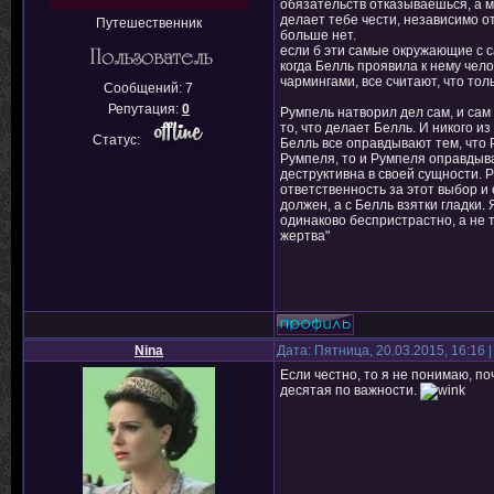
обязательств отказываешься, а м
делает тебе чести, независимо о
Путешественник
больше нет.
если б эти самые окружающие с с
когда Белль проявила к нему чело
чармингами, все считают, что тол
Сообщений:
7
Репутация:
0
Румпель натворил дел сам, и сам с
то, что делает Белль. И никого и
Статус:
Белль все оправдывают тем, что 
Румпеля, то и Румпеля оправдыв
деструктивна в своей сущности. 
ответственность за этот выбор и
должен, а с Белль взятки гладки.
одинаково беспристрастно, а не 
жертва"
Nina
Дата: Пятница, 20.03.2015, 16:16
Если честно, то я не понимаю, п
десятая по важности.