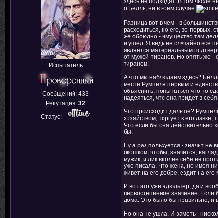
здесь не подходят. В том числе 
о Белль, ни в коем случае
Разница вот в чем - в большинст
расходиться, но его, во-первых, 
же обоюдно - имущество там делят
и ушел. Я ведь не случайно всё
является материальным подтверж
от мужей-тиранов. Но опять же -
тираном.
Испытатель
А что мы наблюдаем здесь? Белль 
месте Румпеля первым и единстве
объяснить, попытаться что-то сде
Сообщений:
433
надеяться, что она придет в себя
Репутация:
32
Что происходит дальше? Румпель 
Статус:
хозяйством, торгует в его лавке,
Что если бы она действительно хо
бы.
Ну а раз пользуется - значит не 
окошком, чтобы, значится, нагля
мужик, и лик вполне себе не прот
уже писала. Что жена, не имея н
живет на его добре, ездит на его 
И вот это уже адюльтер, да и во
первостепенное значение. Если б
дома. Это было бы правильно, и в
Но она не ушла. И заметь - нискол