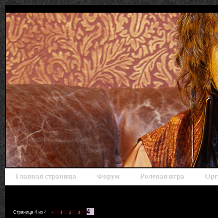
Главная страница
Форум
Ролевая игра
Орг
4
Страница
4
из
4
«
1
2
3