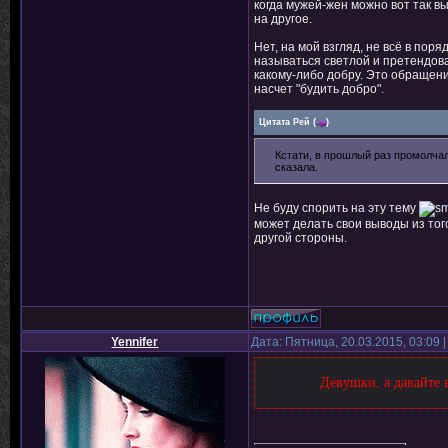
когда мужей-жен можно вот так вы
на другое.
Нет, на мой взгляд, не всё в поря
называться светлой и претендоват
какому-либо добру. Это обращение
насчет "будить добро".
Цитата
Рей
(
)
Кстати, в прошлый раз промолчала
сказала.
Не буду спорить на эту тему
может делать свои выводы из того
другой стороны.
Yennifer
Дата: Пятница, 20.03.2015, 03:09
Девушки, а давайте 