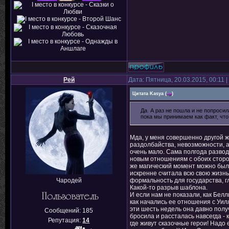
Рей
Дата: Пятница, 20.03.2015, 00:11
Цитата
Kasya
(
)
Да. А раз не пошла и не попросил
пока мы принимаем как факт, что
Мда, у меня совершенно другой ж
раздолбайства, невозможности, а
очень мало. Сама полгода разво
новым отношениям с обоих сторон
же магический момент можно было 
искренне считала всю свою жизнь,
формальность для государства, гл
Чародей
Какой-то разрыв шаблона.
И если нам не показали, как Белл
как начались ее отношения с Уилл
эти шесть недель она давно полу
Сообщений:
185
бросила и рассталась навсегда - 
Репутация:
14
где живут сказочные герои! Надо 