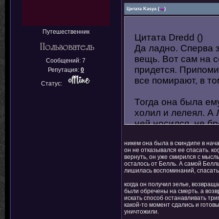
Цитата
Kasya
(
)
Путешественник
Цитата Dredd ()
Да ладно. Сперва 
вещь. Вот сам на с
Сообщений:
7
придется. Припоми
Репутация:
0
все помирают, в то
Статус:
Тогда она была ему
холил и лелеял. А 
ней носился, не бр
никем она была в скиндипе в нач
он не отказывался ее спасать. к
вернуть, он уже смирился с мысль
осталось от Белль. А самой Белль
лишилась воспоминаний, спасать
когда он получил зелье, возвращ
были обречены на смерть. а возвр
искать способ останавливать тригг
какой-то момент сдались и готовы
уничтожили.