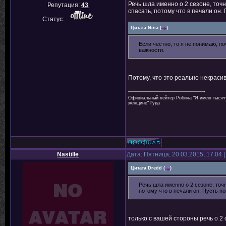
Речь шла именно о 2 сезоне, то
Репутация:
43
спасать, потому что в печали он.
Статус:
Цитата
Nina
(
)
Если честно, то я не понимаю, п
важности.
Потому, что это реально некраси
Официальный хейтер Робина "Я имею тысячу 
женщине" Гуда
Nastille
Дата: Пятница, 20.03.2015, 17:04
Цитата
Dredd
(
)
Речь шла именно о 2 сезоне, то
потому что в печали он. Пусть п
только с вашей стороны речь о 2 