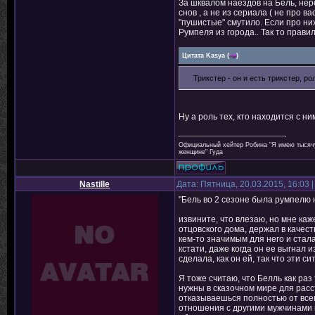
За шквалом наездов на Бель, не
снов , а не из сериала ( не про в
"пушистые" смутило. Если про них
Румпеля из города.. Так то прави
Цитата
Kasya
(
)
Трикстер - он и есть трикстер, ро
Ну а роль тех, кто находится с ни
Официальный хейтер Робина "Я имею тысячу 
женщине" Гуда
Nastille
Дата: Пятница, 20.03.2015, 16:03
"Бель во 2 сезоне была румпелю н
извините, что влезаю, но мне каж
отцовского дома, держал в качеств
кем-то значимым для него и стала
кстати, даже когда он ее выгнал и
сделала, как он ей, так что эти с
Я тоже считаю, что Белль как ра
нужны в сказочном мире для расс
отказываешься полностью от всег
отношения с другими мужчинами и