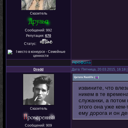
Сказитель
Сообщений:
992
Репутация:
670
Статус:
Dredd
Дата: Пятница, 20.03.2015, 16:18
Цитата
Nastille
(
)
извините, что влез
никем в те времена
служанки, а потом 
этого она уже кем-
Сказитель
ему дорога и он де
Сообщений:
909