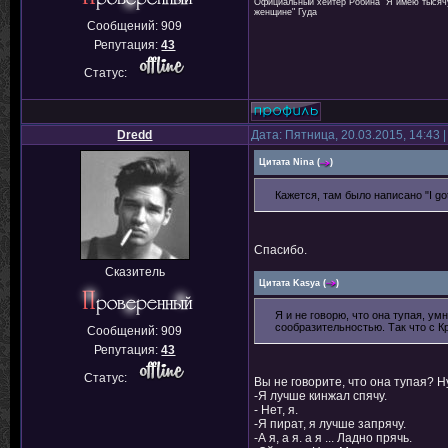
Официальный хейтер Робина "Я имею тысячу 
женщине" Гуда
Сообщений:
909
Репутация:
43
Статус:
Dredd
Дата: Пятница, 20.03.2015, 14:43
Цитата
Nina
(
)
Кажется, там было написано "I got
Спасибо.
Сказитель
Цитата
Kasya
(
)
Я и не говорю, что она тупая, ум
сообразительностью. Так что с К
Сообщений:
909
Репутация:
43
Статус:
Вы не говорите, что она тупая? Н
-Я лучше кинжал спячу.
- Нет, я.
-Я пират, я лучше запрячу.
-А я, а я. а я ... Ладно прячь.