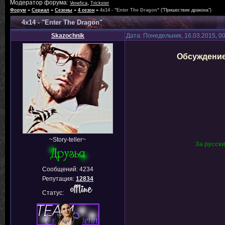
Модератор форума:
,
Venefica
Trickster
Форум
»
Сериал
»
Сезоны
»
4 сезон
»
4x14 - "Enter The Dragon"
("Пришествие дракона")
4x14 - "Enter The Dragon"
Skazochnik
Дата: Понедельник, 16.03.2015, 0
Обсуждение
~Story-teller~
За русск
Сообщений:
4234
Репутация:
12834
Статус: