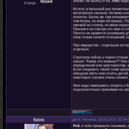
значит, не было)) И на Эмму надо
Статус:
Кстати, в прошлый раз промолчала
категорично сказала. Не вижу осн
понятно. Белль же там поправляла
тем более, он кофе ей принес. По
свечкой не стояла, но меня пораз
Причем я не считаю это чем-то пл
Просто не нравится основание дл
пока только начало отношений, но
Про имущество - отдельная истор
отдельно.
Спросила сейчас у парня (только 
сказал: "Какая это измена?? Она 
определений или христианства, э
Если следовать твоей точке зрен
обещали убить или отнять детей,
некоторых случаях очень сложно.
Мне надо завязывать спорить о Бе
подсознательно принимаю на свой
Kasya
Дата: Пятница, 20.03.2015, 02:34
Рей
, я тебя прекрасно понимаю, 