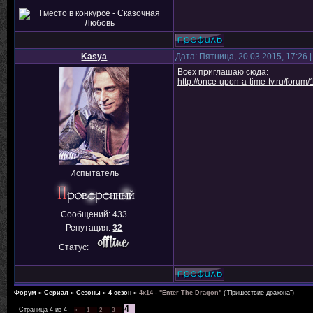
Kasya
Дата: Пятница, 20.03.2015, 17:26
Всех приглашаю сюда:
http://once-upon-a-time-tv.ru/forum
Испытатель
Сообщений:
433
Репутация:
32
Статус:
Форум
»
Сериал
»
Сезоны
»
4 сезон
»
4x14 - "Enter The Dragon"
("Пришествие дракона")
4
Страница
4
из
4
«
1
2
3