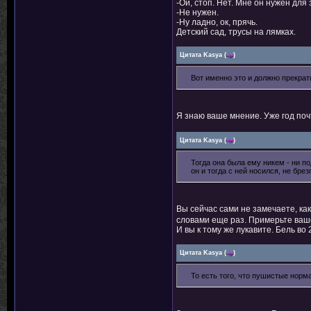
-Ой, стоп. Нет. Мне он нужен для
-Не нужен.
-Ну ладно, ок, прячь.
Детский сад, трусы на лямках.
Цитата
Kasya
(
)
Вот именно это и должно прекрат
Я знаю ваше мнение. Уже год поч
Цитата
Kasya
(
)
Тогда она была ему никем - ни по
он и тогда с ней носился, не брез
Вы сейчас сами не замечаете, как
словами еще раз. Примерьте ваш
И вы к тому же лукавите. Бель во
Цитата
Kasya
(
)
То есть того, что пушистые норм