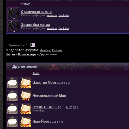
Форум
Сказочные земли
Модератор форума:
Venefica
,
Trickster
Земля без магии
Модератор форума:
Venefica
,
Trickster
1
Страница
1
из
1
Модератор форума:
,
Venefica
Trickster
Форум
»
Ролевая игра
»
Другие земли
Другие земли
Тема
Царство Мертвых
[
1
2
]
Неизведанный Мир
Отель D'OR
[
1
2
3
…
24
25
26
]
Нью-Йорк
Нью-Йорк
[
1
2
3
4
5
]