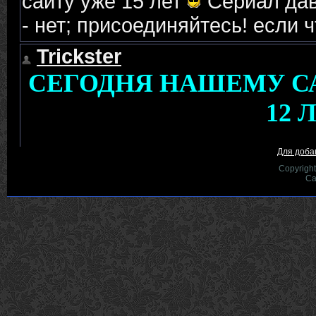
Для доба
Copyrigh
Са