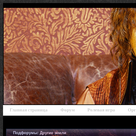
Главная страница
Форум
Ролевая игра
Орг
Подфорумы:
Другие земли