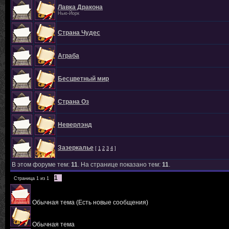
Лавка Дракона
Нью-Йорк
Страна Чудес
Аграба
Бесцветный мир
Страна Оз
Неверлэнд
Зазеркалье
[
1
2
3
4
]
В этом форуме тем:
11
. На странице показано тем:
11
.
1
Страница
1
из
1
Обычная тема (Есть новые сообщения)
Обычная тема