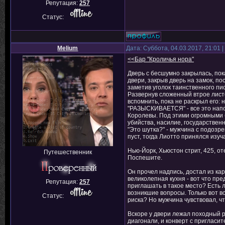
Репутация:
257
Статус:
Melium
Дата: Суббота, 04.03.2017, 21:01
<<Бар "Кроличья нора"
Дверь с бесшумно закрылась, пок
двери, закрыв дверь на замок, по
заметив уголок таинственного пис
Развернув сложенный втрое листо
вспомнить, пока не раскрыл его: 
"РАЗЫСКИВАЕТСЯ" - все это напо
Королевы. Под этими огромными б
убийства, насилие, государствен
"Это шутка?" - мужчина с подозре
пуст, тогда Лиотто принялся изуч
Нью-Йорк, Хьюстон стрит, 425, от
Путешественник
Поспешите.
Он прочел надпись, достал из ка
великолепная кухня - вот что пре
Репутация:
257
приглашать в такое место? Есть л
возникшие вопросы. Только вот вс
Статус:
риска? Но мужчина чувствовал, ч
Вскоре у двери лежал походный р
диагонали, и конверт с пригласит