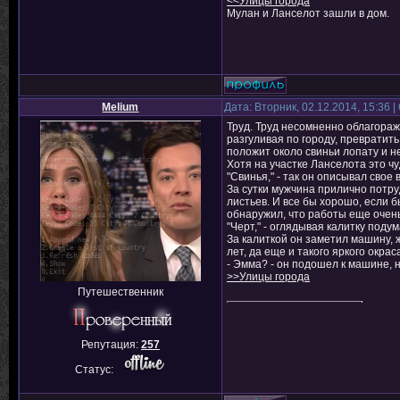
<<Улицы города
Мулан и Ланселот зашли в дом.
Melium
Дата: Вторник, 02.12.2014, 15:36
Труд. Труд несомненно облагораж
разгуливая по городу, превратит
положит около свиньи лопату и не
Хотя на участке Ланселота это ч
"Свинья," - так он описывал сво
За сутки мужчина прилично потру
листьев. И все бы хорошо, если бы
обнаружил, что работы еще очень
"Черт," - оглядывая калитку подум
За калиткой он заметил машину,
лет, да еще и такого яркого окрас
- Эмма? - он подошел к машине, н
>>Улицы города
Путешественник
Репутация:
257
Статус: