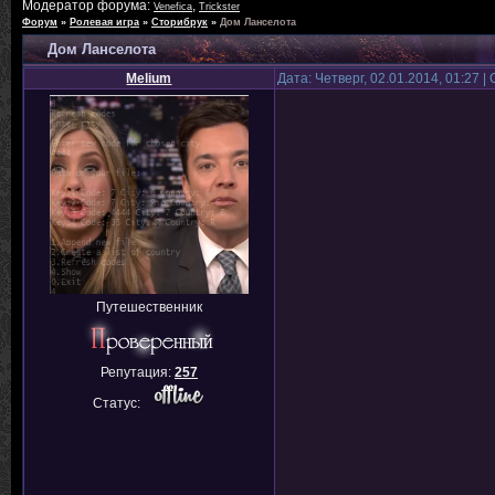
Модератор форума:
,
Venefica
Trickster
Форум
»
Ролевая игра
»
Сторибрук
»
Дом Ланселота
Дом Ланселота
Melium
Дата: Четверг, 02.01.2014, 01:27 
Путешественник
Репутация:
257
Статус: