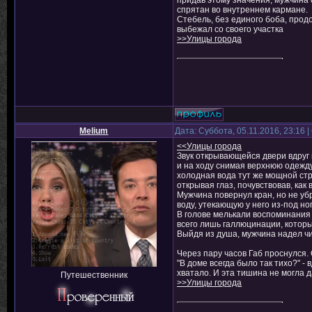
придав этому значения, мужчина с
спрятан во внутреннем кармане.
Стебель, без единого боба, прод
выбежал со своего участка
>>Улицы города
Melium
Дата: Суббота, 05.11.2016, 23:16
<<Улицы города
Звук открывающейся двери вдруг
и на ходу снимая верхнюю одежду,
холодная вода тут же мощной стр
открывая глаз, почувствовав, как
Мужчина повернул кран, но не убр
воду, утекающую у него из-под ног
В голове мелькали воспоминания 
всего лишь галлюцинации, котор
Выйдя из душа, мужчина надел чи
Через пару часов Габ проснулся.
"В доме всегда было так тихо?" -
хватало. И эта тишина не могла 
Путешественник
>>Улицы города