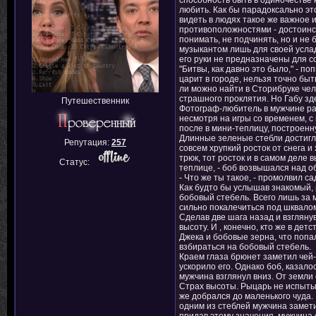
способность быть в одиночестве
любить. Как бы парадоксально эт
видеть в людях такое же важное и
противоположностями - достоинст
понимать, не подчинять, но и не
музыкантом лишь для своей усла
его руки не предназначены для со
"Битвы, как давно это было," - п
царит в городе, нельзя точно быт
ли можно найти в Сторибруке чел
страшного проклятия. Но Габу зде
Путешественник
Фотограф-любитель в мужчине рад
несмотря на игры со временем, 
после в мини-теплицу, построенн
Длинные зеленые стебли достигли
Репутация:
257
совсем хрупкий росток от снега и
трюк, тот росток и в самом деле 
Статус:
теплице, - боб возвышался над 
- Что же ты такое, - промолвил с
Как будто бы услышав знакомый, 
бобовый стебель. Всего лишь за 
сильно покалечиться под шквалом
Сделав две шага назад и взглянув
высоту. И , конечно, кто же в де
Джека и бобовые зерна, что попал
взбираться на бобовый стебель.
Краем глаза брюнет заметил чей-
ускорило его. Однако боб, казал
мужчина взглянул вниз. От земли
Страх высоты. Рыцарь не испытыва
же добрался до маленького чуда.
одним из стеблей мужчина заметил