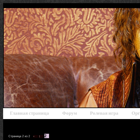
Главная страница
Форум
Ролевая игра
Орг
2
Страница
2
из
2
«
1