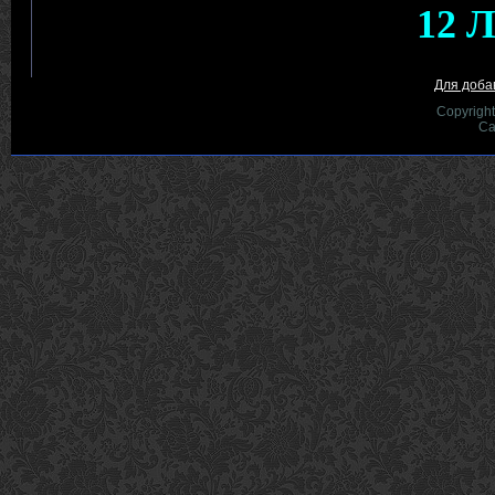
Для доба
Copyrigh
Са