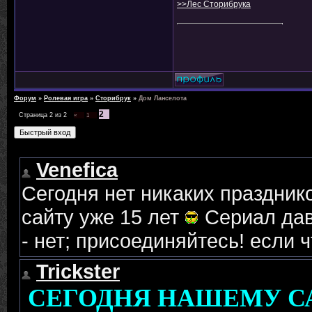
>>Лес Сторибрука
Форум
»
Ролевая игра
»
Сторибрук
»
Дом Ланселота
2
Страница
2
из
2
«
1