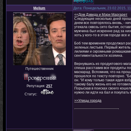
Melium
Дата: Понедельник, 23.02.2015, 1
<<Дом Дэвида и Мэри Маргарет
Следующие несколько дней прошли
днем все повторялось вновь, - ни
утекала сквозь сито бытия, оста
мужчина был искренне рад за них
хоть у кого-то в этом городе все
Боб тем временем продолжал раст
зеленых листьев. Первый житель
лилиями и скромными ромашками.
сентиментальности хозяина.
Вернувшись из продуктового мага
спеша расставив все продукты по
Путешественник
маскарад. Вспомнив, что на прош
прошелся по тексту повторно. "Ба
он. "И кому только такая идея вз
такому балу жизнь его не готовил
Репутация:
257
Порыскав в поисках своего кошел
нужно ли идти на бал и покупать
Статус:
>>Улицы города