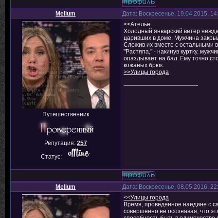
Melium
Дата: Воскресенье, 19.04.2015, 1
<<Ателье
Холодный январский ветер неждан
царивших в доме. Мужчина закрыл
Сложив их вместе с остальными в
"Растяпа," - накинув куртку, муж
опаздывает на бал. Ему точно ст
кожаных брюк.
>>Улицы города
Путешественник
Репутация:
257
Статус:
Melium
Дата: Воскресенье, 08.05.2016, 2
<<Улицы города
Время, проведенное наедине с са
совершенно не осознавая, что эта