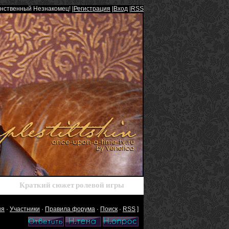
инственный Незнакомец! |
Регистрация
|
Вход
|
RSS
Краткий сюжет ролевой игры
ия
·
Участники
·
Правила форума
·
Поиск
·
RSS
]