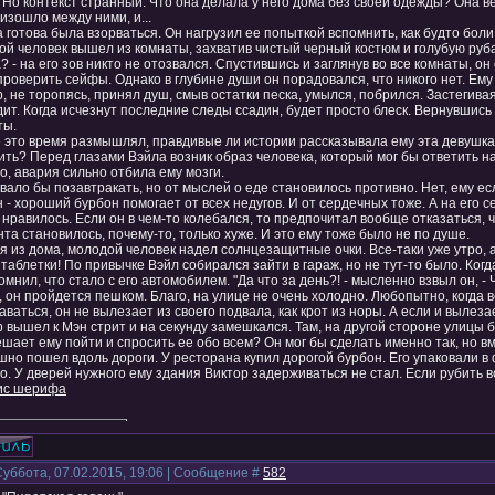
 Но контекст странный. Что она делала у него дома без своей одежды? Она ве
изошло между ними, и...
 готова была взорваться. Он нагрузил ее попыткой вспомнить, как будто бол
ой человек вышел из комнаты, захватив чистый черный костюм и голубую руб
? - на его зов никто не отозвался. Спустившись и заглянув во все комнаты, о
роверить сейфы. Однако в глубине души он порадовался, что никого нет. Ему
, не торопясь, принял душ, смыв остатки песка, умылся, побрился. Застегивая
ит. Когда исчезнут последние следы ссадин, будет просто блеск. Вернувшись
ты.
 это время размышлял, правдивые ли истории рассказывала ему эта девушка.
ть? Перед глазами Вэйла возник образ человека, который мог бы ответить на
, авария сильно отбила ему мозги.
ало бы позавтракать, но от мыслей о еде становилось противно. Нет, ему ес
 - хороший бурбон помогает от всех недугов. И от сердечных тоже. А на его с
 нравилось. Если он в чем-то колебался, то предпочитал вообще отказаться, 
та становилось, почему-то, только хуже. И это ему тоже было не по душе.
 из дома, молодой человек надел солнцезащитные очки. Все-таки уже утро, а
 таблетки! По привычке Вэйл собирался зайти в гараж, но не тут-то было. Когд
омнил, что стало с его автомобилем. "Да что за день?! - мысленно взвыл он, - 
 он пройдется пешком. Благо, на улице не очень холодно. Любопытно, когда вс
аваться, он не вылезает из своего подвала, как крот из норы. А если и вылезает
 вышел к Мэн стрит и на секунду замешкался. Там, на другой стороне улицы б
шает ему пойти и спросить ее обо всем? Он мог бы сделать именно так, но вм
шно пошел вдоль дороги. У ресторана купил дорогой бурбон. Его упаковали в
. У дверей нужного ему здания Виктор задерживаться не стал. Если рубить вс
с шерифа
Суббота, 07.02.2015, 19:06 | Сообщение #
582