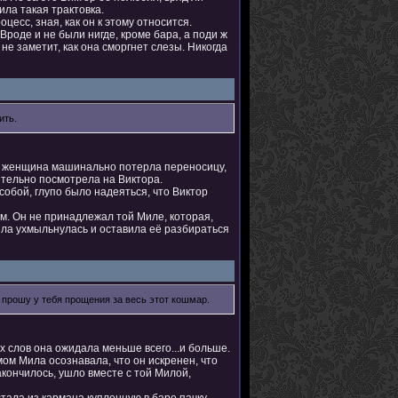
ила такая трактовка.
цесс, зная, как он к этому относится.
Вроде и не были нигде, кроме бара, а поди ж
 не заметит, как она сморгнет слезы. Никогда
ить.
ая женщина машинально потерла переносицу,
ительно посмотрела на Виктора.
собой, глупо было надеяться, что Виктор
м. Он не принадлежал той Миле, которая,
ла ухмыльнулась и оставила её разбираться
я прошу у тебя прощения за весь этот кошмар.
х слов она ожидала меньше всего...и больше.
мом Мила осознавала, что он искренен, что
акончилось, ушло вместе с той Милой,