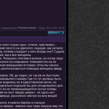
Frankenwhale
 отредактировал
-
Среда, 20.11.2013, 20:53
знал только одно, точнее, чувствовал, -
ремя просто не двигался, ощущая, как затекло
а, почему страдает у него всегда она? Судьба
ая, как и все женщины.
и. Упершись локтями в колени, он потер лицо
косился на покрывало: повсеместно на не
миная вчерашнюю историю. Отец бы сказал,
ось воспользоваться помощью женщины ввиду
вала. Ой, да ладно, не так уж он был пьян,
заковылял к шкафу. Где-то тут должны быть
е водились не в единственном числе, но
 идеально подошли бы для сегодняшнего дня.
 из-за не прекращающегося нытья головы
я он был твердо уверен - их здесь нет.
 дверце, рассеянно смотря на кучу вещей
лся, я навела бардак в спальне.
ыл уверен - именно она тогда сказала ему эти