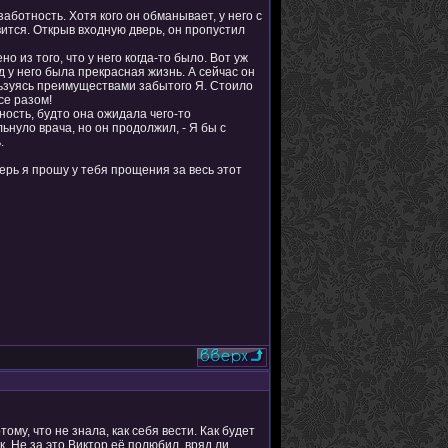
аботность. Хотя кого он обманывает, у него с
ится. Открыв входную дверь, он пропустил
но из того, что у него когда-то было. Вот уж
д у него была прекрасная жизнь. А сейчас он
ользуясь преимуществами забытого Я. Стоило
се разом!
ность, будто она ожидала чего-то
ьнуло врача, но он продолжил, - Я бы с
.
перь я прошу у тебя прощения за весь этот
ому, что не знала, как себя вести. Как будет
. Не за это Виктор её полюбил, вряд ли