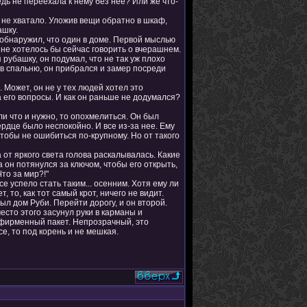
дь не переехала к нему без нее? Или же что-
и не хватало. Уложив вещи обратно в шкаф,
ашку.
н обнаружил, что один в доме. Первой мыслью
 не хотелось бы сейчас говорить о вчерашнем.
 рубашку, он подумал, что не так уж плохо
 в спальню, он прибрался и замер посреди
 Может, он не у тех людей хотел это
 его вопросы. И как он раньше не додумался?
ли что и нужно, то опохмелиться. Он был
ердце было неспокойно. И все из-за нее. Ему
чтобы не ошибиться по-крупному. Но от такого
 от яркого света голова раскалывалась. Какие
а он потянулся за ключом, чтобы его открыть,
Что за мир?!"
е успело стать таким... осенним. Хотя ему ли
, то, как тот самый крот, ничего не видит.
ыл дом Руби. Перейти дорогу, и он второй.
есто этого засунул руки в карманы и
 фирменный пакет. Непрозрачный, это
е, то под корень и не мешкая.