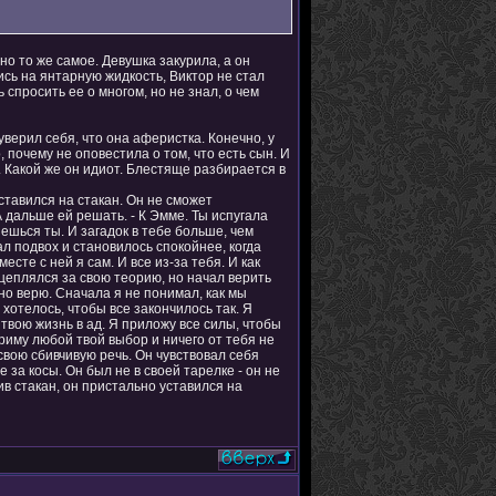
но то же самое. Девушка закурила, а он
ись на янтарную жидкость, Виктор не стал
 спросить ее о многом, но не знал, о чем
верил себя, что она аферистка. Конечно, у
 почему не оповестила о том, что есть сын. И
. Какой же он идиот. Блестяще разбирается в
уставился на стакан. Он не сможет
А дальше ей решать. - К Эмме. Ты испугала
шься ты. И загадок в тебе больше, чем
ал подвох и становилось спокойнее, когда
месте с ней я сам. И все из-за тебя. И как
цеплялся за свою теорию, но начал верить
ьно верю. Сначала я не понимал, как мы
 хотелось, чтобы все закончилось так. Я
 твою жизнь в ад. Я приложу все силы, чтобы
приму любой твой выбор и ничего от тебя не
 свою сбивчивую речь. Он чувствовал себя
 за косы. Он был не в своей тарелке - он не
ив стакан, он пристально уставился на