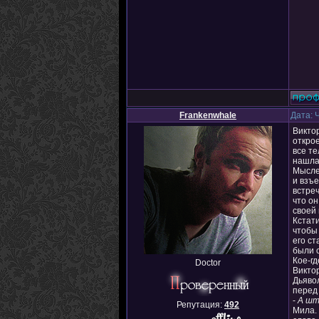
Frankenwhale
Дата: 
Виктор
открое
все те
нашла 
Мыслен
и взъе
встре
что о
своей
Кстати
чтобы 
его ст
были 
Кое-г
Doctor
Виктор
Дьявол
перед 
-
А шта
Репутация:
492
Мила. 