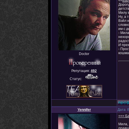
<<
Бар
Дорогу
детств
Милу 
Ну, а 
Вэйл н
словно
им с д
- Мила
нехоро
радост
И преж
- Прос
кошма
Doctor
Репутация:
492
Статус:
Yennifer
Дата: 
<<< Ба
Мила, 
прави