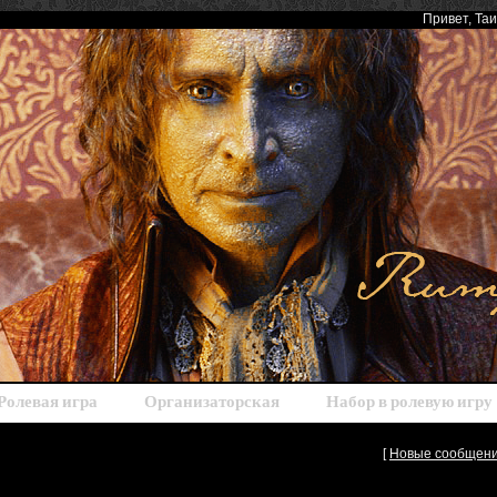
Привет
, Та
Ролевая игра
Организаторская
Набор в ролевую игру
[
Новые сообщен