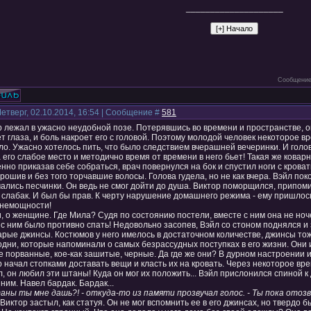
____________________
Сообщение
Четверг, 02.10.2014, 16:54 | Сообщение #
581
 лежал в ужасно неудобной позе. Потерявшись во времени и пространстве, он 
т глаза, и боль накроет его с головой. Поэтому молодой человек некоторое в
ло. Ужасно хотелось пить, что было следствием вчерашней вечеринки. И голов
его слабое место и методично время от времени в него бьет! Такая же коварн
но приказав себе собраться, врач повернулся на бок и спустил ноги с кроват
рошив и без того торчавшие волосы. Голова гудела, но не как вчера. Вэйл по
чались песчинки. Он ведь не смог дойти до душа. Виктор поморщился, припо
н слабак. И был бы прав. К черту нарушение домашнего режима - ему пришл
 немощности!
, о женщине. Где Мила? Судя по состоянию постели, вместе с ним она не ноче
с ним было противно спать! Недовольно засопев, Вэйл со стоном поднялся и 
арые джинсы. Костюмов у него имелось в достаточном количестве, джинсы тож
одни, которые напоминали о самых безрассудных поступках в его жизни. Они
де порванные, кое-как зашитые, черные. Да где же они? В дурном настроении
 начал стопками доставать вещи и класть их на кровать. Через некоторое врем
, он любил эти штаны! Куда он мог их положить... Вэйл прислонился спиной к
ним. Навел бардак. Бардак...
ны ты мне дашь?! - откуда-то из памяти прозвучал голос. - Ты пока отозва
Виктор застыл, как статуя. Он не мог вспомнить ее в его джинсах, но твердо б