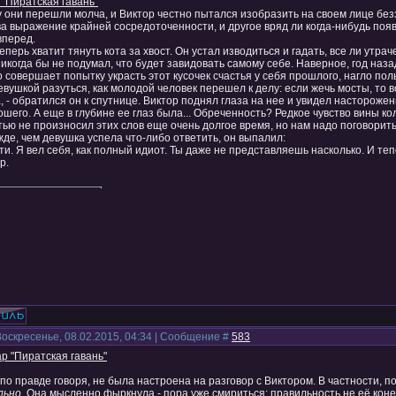
 "Пиратская гавань"
 они перешли молча, и Виктор честно пытался изобразить на своем лице безз
а выражение крайней сосредоточенности, и другое вряд ли когда-нибудь появ
вперед.
теперь хватит тянуть кота за хвост. Он устал изводиться и гадать, все ли утраче
икогда бы не подумал, что будет завидовать самому себе. Наверное, год наза
 совершает попытку украсть этот кусочек счастья у себя прошлого, нагло п
евушкой разуться, как молодой человек перешел к делу: если жечь мосты, то в
, - обратился он к спутнице. Виктор поднял глаза на нее и увидел насторожен
шего. А еще в глубине ее глаз была... Обреченность? Редкое чувство вины кол
ью не произносил этих слов еще очень долгое время, но нам надо поговорить
де, чем девушка успела что-либо ответить, он выпалил:
ти. Я вел себя, как полный идиот. Ты даже не представляешь насколько. И те
р.
Воскресенье, 08.02.2015, 04:34 | Сообщение #
583
р "Пиратская гавань"
по правде говоря, не была настроена на разговор с Виктором. В частности, пот
льно
. Она мысленно фыркнула - пора уже смириться: правильность не её конек