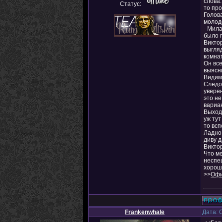
слова.
Статус:
то про
Голова
молод
- Мила
было п
Виктор
выгляд
комна
Он все
выясни
Видимо
Следов
уверен
это не
вариан
Выходя
уж тут
то всп
Ладно,
диву д
Виктор
Что ме
неспе
хорошо
>>
Офи
Frankenwhale
Дата: 