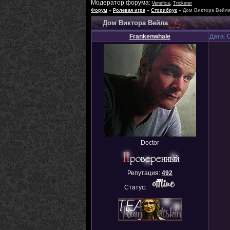
Модератор форума:
,
Venefica
Trickster
Форум
»
Ролевая игра
»
Сторибрук
»
Дом Виктора Вейл
Дом Виктора Вейла
Frankenwhale
Дата: 
Doctor
Репутация:
492
Статус: