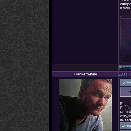
- Отче
сигар
в мою 
Frankenwhale
Дата: 
Цитата
- 
Ее дел
Еще не
маской
откуда
вытаск
Цитата