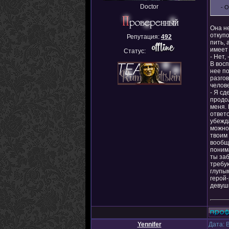
Doctor
- 
Она не
откупо
Репутация:
492
пить, 
имеет
Статус:
- Нет,
В восп
нее по
разгов
челове
- Я сд
продол
меня.
ответо
убежда
можно 
твоим 
вообще
понима
ты заб
требую
глупым
герой-
девушк
Yennifer
Дата: 