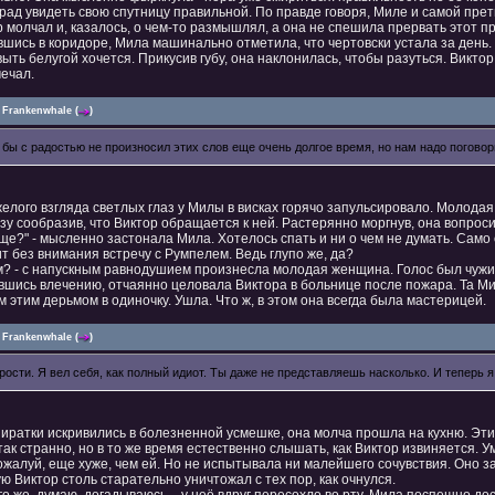
рад увидеть свою спутницу правильной. По правде говоря, Миле и самой прет
 молчал и, казалось, о чем-то размышлял, а она не спешила прервать этот про
шись в коридоре, Мила машинально отметила, что чертовски устала за день. 
выть белугой хочется. Прикусив губу, она наклонилась, чтобы разуться. Виктор
мечал.
Frankenwhale
(
)
Я бы с радостью не произносил этих слов еще очень долгое время, но нам надо поговор
желого взгляда светлых глаз у Милы в висках горячо запульсировало. Молод
зу сообразив, что Виктор обращается к ней. Растерянно моргнув, она вопрос
ще?" - мысленно застонала Мила. Хотелось спать и ни о чем не думать. Само 
т без внимания встречу с Румпелем. Ведь глупо же, да?
ем? - с напускным равнодушием произнесла молодая женщина. Голос был чужи
вшись влечению, отчаянно целовала Виктора в больнице после пожара. Та Ми
м этим дерьмом в одиночку. Ушла. Что ж, в этом она всегда была мастерицей.
Frankenwhale
(
)
Прости. Я вел себя, как полный идиот. Ты даже не представляешь насколько. И теперь 
иратки искривились в болезненной усмешке, она молча прошла на кухню. Эти
ак странно, но в то же время естественно слышать, как Виктор извиняется. У
ожалуй, еще хуже, чем ей. Но не испытывала ни малейшего сочувствия. Оно з
ю Виктор столь старательно уничтожал с тех пор, как очнулся.