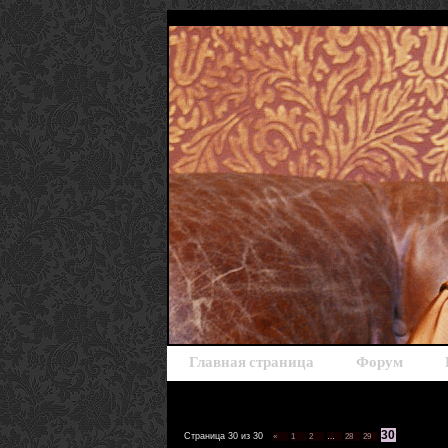
Главная страница
Форум
30
Страница
30
из
30
«
1
2
…
28
29