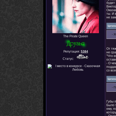
будет 
Виктор
Оказав
ты. И 
не за
Цитата
- 
The Pirate Queen
От тя
Репутация:
5384
не сра
"Что е
Статус:
остави
- О ч
подда
со все
Цитата
- 
Губы п
Было т
ему, п
котору