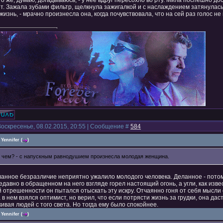
го же, думаю, догадываюсь, - у неё вдруг пересохло во рту. Мила поспешно до
ет. Зажала зубами фильтр, щелкнула зажигалкой и с наслаждением затянулась
жизнь, - мрачно произнесла она, когда почувствовала, что на сей раз голос не
Воскресенье, 08.02.2015, 20:55 | Сообщение #
584
Yennifer
(
)
О чем? - с напускным равнодушием произнесла молодая женщина.
анное безразличие неприятно ужалило молодого человека. Деланное - потому
давно в обращенном на него взгляде горел настоящий огонь, а угли, как изве
 отрешенности он пытался отыскать эту искру. Отчаянно гоня от себя мысли 
 в нем взялся оптимист, но верил, что если потрясти жизнь за грудки, она дас
ивая людей с того света. Но тогда ему было спокойнее.
Yennifer
(
)