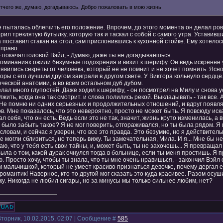
Отчего же, думаю, догадываюсь. Добро пожаловать в мою жизнь
 пыталась облегчить его положение. Впрочем, до этого момента он делал ров
рил треклятую бутылку, которую так и таскал с собой с самого утра. Уставивш
а поставил стакан на стол, сам прислонившись к кухонной стойке. Ему хотелось
 право.
 - покачал головой Вэйл, - Думаю, даже ты не догадываешься.
оминаниях ожили безумные подозрения и визит к шерифу. Он ведь искренне у
явились секреты от человека, который ее не помнит и не хочет помнить. Ясно,
оры с его лучшим другом заиграли в другом свете. У Виктора кольнуло сердце
ческой анатомии, а во всем остальном дуб дубом.
елал много глупостей. Даже ходил к шерифу, - он посмотрел на Милу и снова 
жить, когда она так смотрит. и слова полились рекой. Выкладывать - так все. 
 Не помню ни одних серьезных и продолжительных отношений, и вдруг появляе
в. Мне показалось, что это невероятно, просто не может быть. Я повсюду иск
л себя, что он есть. Ведь если это не так, значит, жизнь круто изменилась, а в
было забыть такое? Я не мог поверить, отгораживался, но ты была рядом. Я 
словам, и сейчас я уверен, что все это правда. Это безумие, но я действител
 могли сблизиться, но теперь вижу. Ты замечательная, Мила. И я... Мне бы не
ю, что у тебя есть свои тайны, и, может быть, ты не захочешь... Я превращал
ыла о том, какой дурак очнулся тогда в больнице, если ты меня простишь. Я 
. Просто хочу, чтобы ты знала, что ты мне очень нравишься, - закончил Вэйл
 мальчишкой, который не умеет красиво признаться девочке, почему дергал ее
романтик! Наверное, кто-то другой мог сказать это куда красивее. Разом осуш
у. Никогда не любил сигары, но за минусы мы только сильнее любим, нет?
Вторник, 10.02.2015, 02:07 | Сообщение #
585