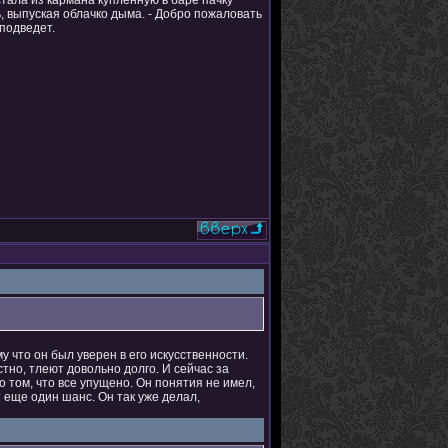
стала из кармана купленную в баре пачку
, выпуская облачко дыма. - Добро пожаловать
 подведет.
 что он был уверен в его искусственности.
стно, тлеют довольно долго. И сейчас за
о том, что все упущено. Он понятия не имел,
т еще один шанс. Он так уже делал,