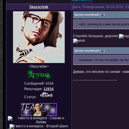
Skazochnik
Дата: Понедельник, 04.04.2016, 2
Цитата
soundtrack
(
)
гайз, заглянула к вам после дли
Спасибо большое, дорогая
Цитата
soundtrack
(
)
понимаю, что на это может не бы
~Story-teller~
Думаю, это вполне по силам - на
Сообщений:
4234
Репутация:
12834
Статус: