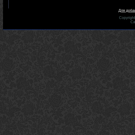
Для доба
Copyrigh
Са