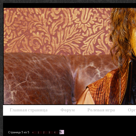
Главная страница
Форум
Ролевая игра
Орг
5
Страница
5
из
5
«
1
2
3
4