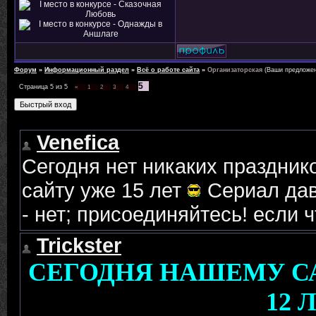
Форум
»
Информационный раздел
»
Всё о работе сайта
»
Организаторская
(Ваши предложе
5
Страница
5
из
5
«
1
2
3
4