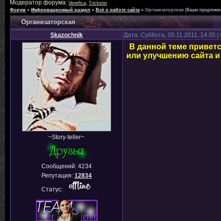
Модератор форума:
,
Venefica
Trickster
Форум
»
Информационный раздел
»
Всё о работе сайта
»
Организаторская
(Ваши предложе
Организаторская
Skazochnik
Дата: Суббота, 05.11.2011, 14:35
В данной теме привет
или улучшению сайта и 
~Story-teller~
Сообщений:
4234
Репутация:
12834
Статус: