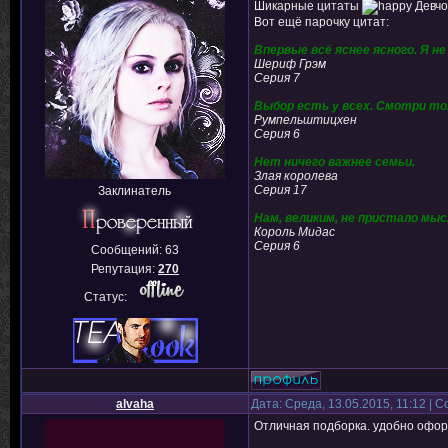
Шикарные цитаты
Девчо
Вот ещё парочку цитат:
Впервые всё яснее ясного. Я н
Шериф Грэм
Серия 7
Выбор есть у всех. Смотри тол
Румпельштицхен
Серия 6
Нет ничего важнее семьи.
Злая королева
Серия 17
Заклинатель
Нам, великим, не пристало мыс
Король Мидас
Серия 6
Сообщений:
63
Репутация:
270
Статус:
alvaha
Дата: Среда, 13.05.2015, 11:12 |
Отличная подборка. удобно оформ