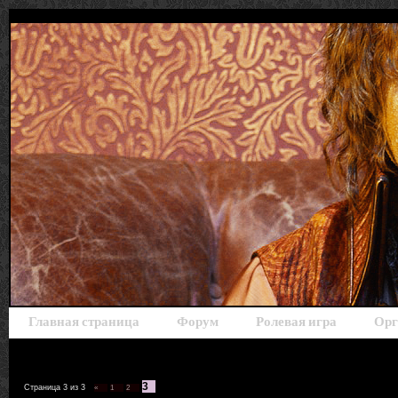
Главная страница
Форум
Ролевая игра
Орг
3
Страница
3
из
3
«
1
2