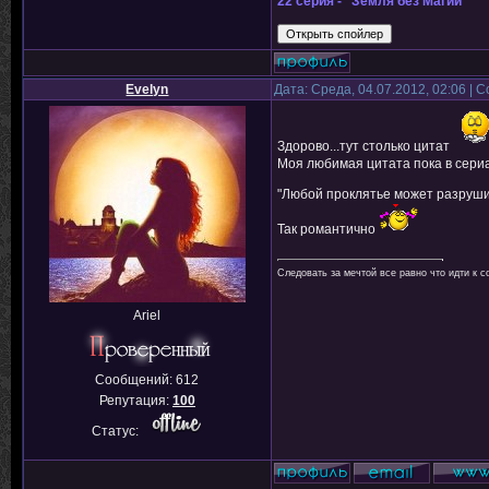
22 серия - "Земля без Магии"
Evelyn
Дата: Среда, 04.07.2012, 02:06 |
Здорово...тут столько цитат
Моя любимая цитата пока в сери
"Любой проклятье может разруши
Так романтично
Следовать за мечтой все равно что идти к с
Ariel
Сообщений:
612
Репутация:
100
Статус: