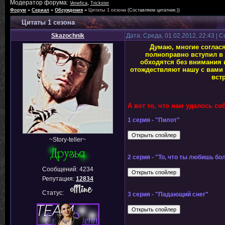
Модератор форума:
,
Venefica
Trickster
Форум
»
Сериал
»
Обсуждения
»
Цитаты 1 сезона
(Составляем цитатник:))
Цитаты 1 сезона
Skazochnik
Дата: Среда, 01.02.2012, 22:43 |
Думаю, многие соглася
полноправно вступил в 
обходятся без внимания 
отождествляют нашу с вами 
вст
А вот то, что нам удалось с
1 серия - "Пилот"
~Story-teller~
2 серия - "То, что ты любишь бо
Сообщений:
4234
Репутация:
12834
Статус:
3 серия - "Падающий снег"