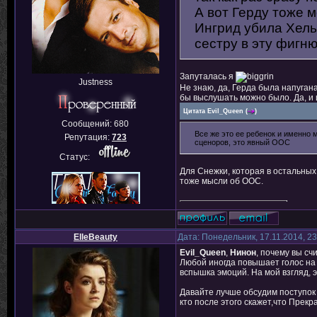
А вот Герду тоже 
Ингрид убила Хель
сестру в эту фигню.
Запуталась я
Justness
Не знаю, да, Герда была напугана
бы выслушать можно было. Да, и 
Цитата
Evil_Queen
(
)
Сообщений:
680
Все же это ее ребенок и именно 
Репутация:
723
сценоров, это явный ООС
Статус:
Для Снежки, которая в остальных
тоже мысли об ООС.
ElleBeauty
Дата: Понедельник, 17.11.2014, 2
Evil_Queen
,
Нинон
, почему вы с
Любой иногда повышает голос на д
вспышка эмоций. На мой взгляд,
Давайте лучше обсудим поступок 
кто после этого скажет,что Прек