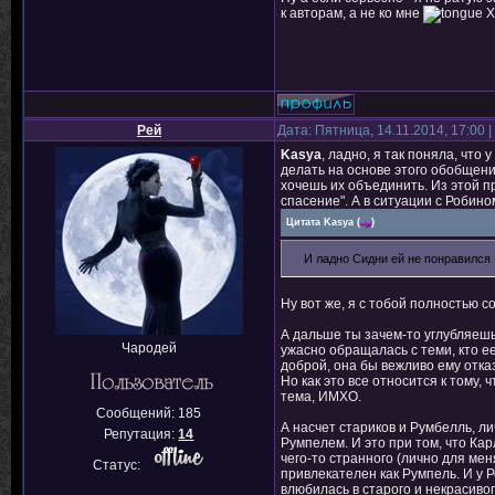
к авторам, а не ко мне
Х
Рей
Дата: Пятница, 14.11.2014, 17:00
Kasya
, ладно, я так поняла, чт
делать на основе этого обобщени
хочешь их объединить. Из этой п
спасение". А в ситуации с Робином
Цитата
Kasya
(
)
И ладно Сидни ей не понравился -
Ну вот же, я с тобой полностью с
А дальше ты зачем-то углубляешьс
Чародей
ужасно обращалась с теми, кто е
доброй, она бы вежливо ему отказ
Но как это все относится к тому
тема, ИМХО.
Сообщений:
185
А насчет стариков и Румбелль, л
Репутация:
14
Румпелем. И это при том, что Ка
чего-то странного (лично для меня
Статус:
привлекателен как Румпель. И у Р
влюбилась в старого и некрасиво