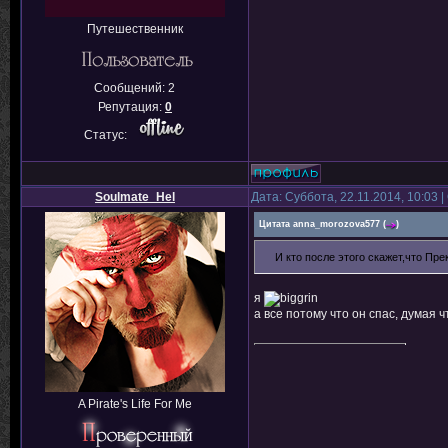
Путешественник
Сообщений:
2
Репутация:
0
Статус:
Soulmate_Hel
Дата: Суббота, 22.11.2014, 10:03
Цитата
anna_morozova577
(
)
И кто после этого скажет,что Пр
я
а все потому что он спас, думая
A Pirate's Life For Me