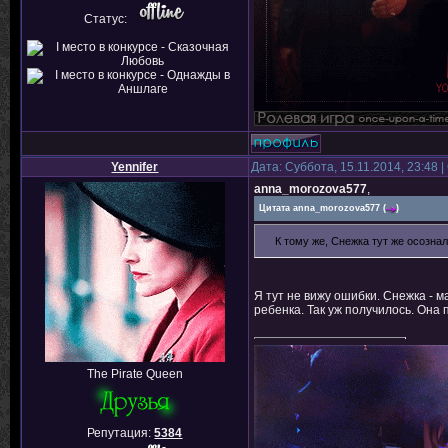
Статус:
Yennifer
Дата: Суббота, 15.11.2014, 23:48
anna_morozova577
,
Цитата
anna_morozova577
(
)
К тому же, Снежка тут же осозна
Я тут не вижу ошибки. Снежка - м
ребенка. Так уж получилось. Она
The Pirate Queen
Репутация:
5384