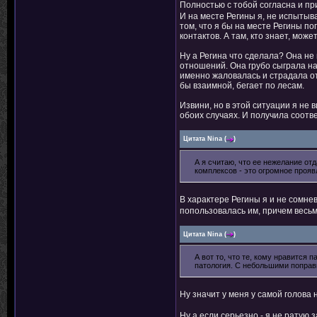
Полностью с тобой согласна и п
И на месте Регины я, не испытыва
том, что я бы на месте Регины по
контактов. А там, кто знает, может
Ну а Регина что сделала? Она не
отношений. Она грубо сыграла на 
именно жаловалась и страдала от 
бы взаимной, бегает по лесам.
Извини, но в этой ситуации я не 
обоих случаях. И получила соотв
Цитата
Nina
(
)
А я считаю, что ее нежелание отд
комплексов - это огромное прояв
В характере Регины я и не сомн
попользовалась им, причем весьм
Цитата
Nina
(
)
А вот то, что те, кому нравится 
патология. С небольшими поправ
Ну значит у меня у самой голова 
Ну а если серьезно - я не ратую 