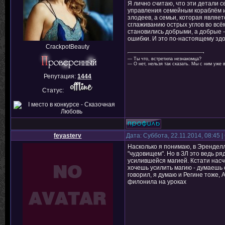
Я лично считаю, что эти детали 
управления семейным кораблём и
злодеев, а семьи, которая являет
сглаживанию острых углов во всё
становились добрыми, а добрые - 
ошибки. И это по-настоящему здо
CrackpotBeauty
— Ты что, встретила незнакомца?
— О нет, нельзя так сказать. Мы с ним уже 
Репутация:
1444
Статус:
feyasterv
Дата: Суббота, 22.11.2014, 08:45
Насколько я понимаю, в Эренделл
"чудовищем". Но в ЗЛ это ведь ря
усилившейся магией. Кстати насч
хочешь усилить магию - думаешь 
говорил, я думаю и Регине тоже,
филонила на уроках