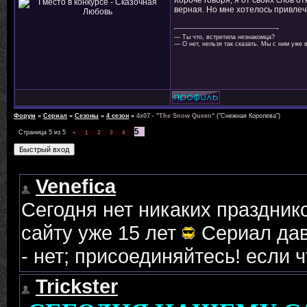
Короче говоря, я от своих слов 
верная. Но мне хотелось привлеч
— Ты что, встретила незнакомца?
— О нет, нельзя так сказать. Мы с ним уже 
Форум
»
Сериал
»
Сезоны
»
4 сезон
»
4x07 - "The Snow Queen"
("Снежная Королева")
5
Страница
5
из
5
«
1
2
3
4