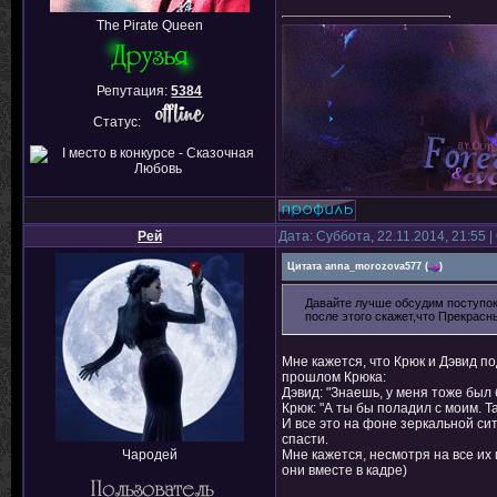
The Pirate Queen
Репутация:
5384
Статус:
Рей
Дата: Суббота, 22.11.2014, 21:55
Цитата
anna_morozova577
(
)
Давайте лучше обсудим поступок 
после этого скажет,что Прекрасн
Мне кажется, что Крюк и Дэвид по
прошлом Крюка:
Дэвид: "Знаешь, у меня тоже был 
Крюк: "А ты бы поладил с моим. Т
И все это на фоне зеркальной сит
спасти.
Мне кажется, несмотря на все их
Чародей
они вместе в кадре)