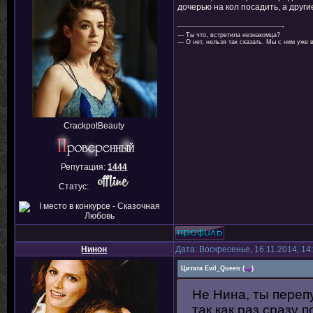
дочерью на кол посадить, а други
— Ты что, встретила незнакомца?
— О нет, нельзя так сказать. Мы с ним уже 
CrackpotBeauty
Репутация:
1444
Статус:
Нинон
Дата: Воскресенье, 16.11.2014, 1
Цитата
Evil_Queen
(
)
Не Нина, ты перепу
так как раз сразу 