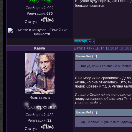
Я лучше буду верить, что Регина 
больше нравится.
Сообщений:
992
Репутация:
670
Статус:
Kasya
Дата: Пятница, 14.11.2014, 16:28
Цитата
Рей
(
)
Kasya, но мы сейчас не о Робине
Я не могу их не сравнивать. Дело
жизнь, но она отказалась. Это, з
лодок, бревен и т.д. А Регина бы
И ладно Сидни ей не понравился 
Испытатель
недвусмысленно объяснила Тинк 
точно полюбила.
Цитата
Рей
(
)
Сообщений:
433
Репутация:
32
Да, не такие. "Лучше быть одному
Статус: