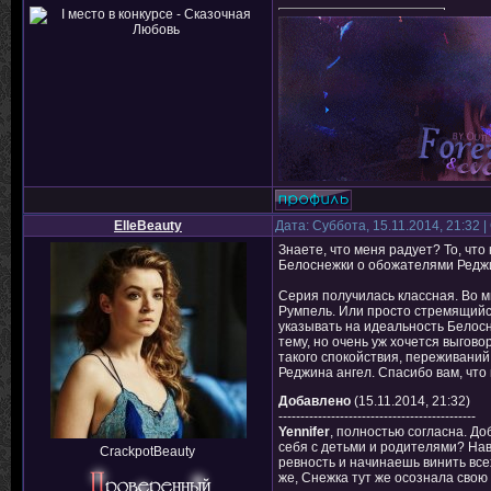
ElleBeauty
Дата: Суббота, 15.11.2014, 21:32
Знаете, что меня радует? То, чт
Белоснежки о обожателями Редж
Серия получилась классная. Во м
Румпель. Или просто стремящийся 
указывать на идеальность Белосн
тему, но очень уж хочется выгово
такого спокойствия, переживаний 
Реджина ангел. Спасибо вам, что 
Добавлено
(15.11.2014, 21:32)
---------------------------------------------
Yennifer
, полностью согласна. До
себя с детьми и родителями? Нав
CrackpotBeauty
ревность и начинаешь винить все
же, Снежка тут же осознала свою