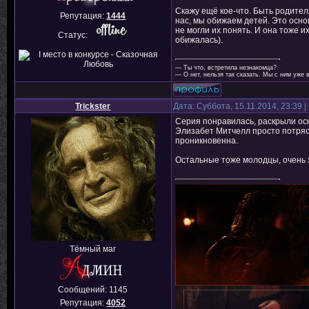
Скажу ещё кое-что. Быть родителя
Репутация:
1444
нас, мы обижаем детей. Это осн
не могли их понять. И она тоже и
Статус:
обижалась).
— Ты что, встретила незнакомца?
— О нет, нельзя так сказать. Мы с ним уже 
Trickster
Дата: Суббота, 15.11.2014, 23:39
Серия понравилась, раскрыли ос
Элизабет Митчелл просто потряс
проникновенна.
Остальные тоже молодцы, очень 
Тёмный маг
Сообщений:
1145
Репутация:
4052