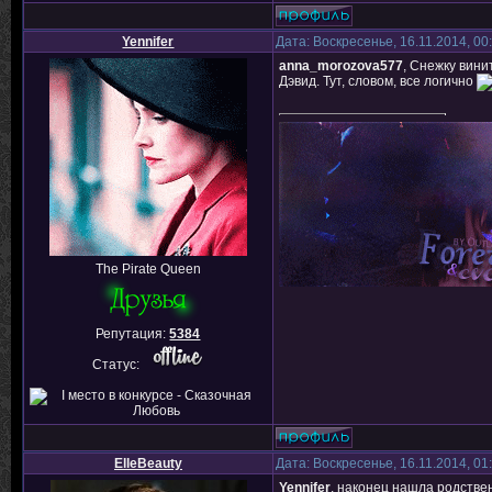
Yennifer
Дата: Воскресенье, 16.11.2014, 0
anna_morozova577
, Снежку вини
Дэвид. Тут, словом, все логично
The Pirate Queen
Репутация:
5384
Статус:
ElleBeauty
Дата: Воскресенье, 16.11.2014, 0
Yennifer
, наконец нашла родствен