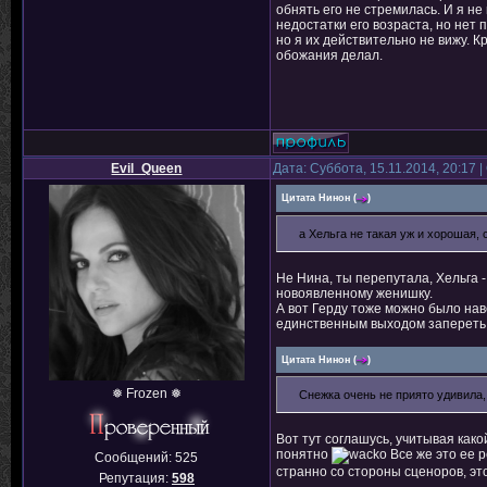
обнять его не стремилась. И я не
недостатки его возраста, но нет
но я их действительно не вижу. К
обожания делал.
Evil_Queen
Дата: Суббота, 15.11.2014, 20:17
Цитата
Нинон
(
)
а Хельга не такая уж и хорошая, 
Не Нина, ты перепутала, Хельга -
новоявленному женишку.
А вот Герду тоже можно было нав
единственным выходом запереть с
Цитата
Нинон
(
)
❅ Frozen ❅
Снежка очень не приято удивила,
Вот тут соглашусь, учитывая как
понятно
Все же это ее 
Сообщений:
525
странно со стороны сценоров, э
Репутация:
598