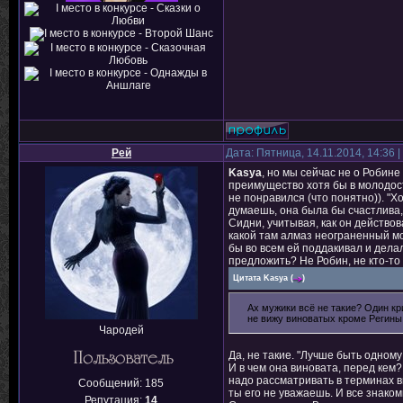
Рей
Дата: Пятница, 14.11.2014, 14:36
Kasya
, но мы сейчас не о Робин
преимущество хотя бы в молодости
не понравился (что понятно)). "Х
думаешь, она была бы счастлива,
Сидни, учитывая, как он действо
какой там алмаз неограненный м
бы во всем ей поддакивал и делал
предложить? Не Робин, не кто-то
Цитата
Kasya
(
)
Ах мужики всё не такие? Один кри
не вижу виноватых кроме Регины
Чародей
Да, не такие. "Лучше быть одному
И в чем она виновата, перед кем
надо рассматривать в терминах в
Сообщений:
185
ты его не уважаешь. И все знаком
Репутация:
14