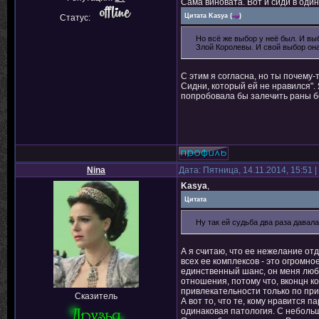
Сама виновата. Вот и сиди в один
Цитата
Kasya
(
)
Статус:
Но всё же выбор у неё был. И в
Злой Королевы. И свой выбор она
С этим я согласна, но ты почему
Сидни, который ей не нравился".
попробовала бы залечить раны бе
Nina
Дата: Пятница, 14.11.2014, 15:51
Kasya
,
Цитата
Ну так ей судьба два раза давал
А я считаю, что ее нежелание отд
всех ее комплексов - это огромно
единственный шанс, он меня любит
отношения, потому что, вконцн к
привлекательности только по пр
Сказитель
А вот то, что те, кому нравится 
одинаковая патология. С неболь