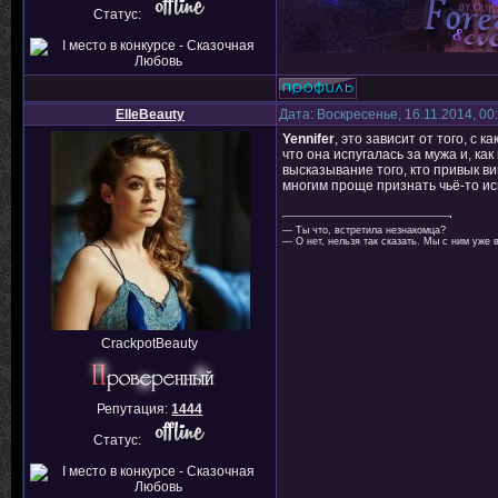
Статус:
ElleBeauty
Дата: Воскресенье, 16.11.2014, 0
Yennifer
, это зависит от того, с 
что она испугалась за мужа и, ка
высказывание того, кто привык ви
многим проще признать чьё-то ис
— Ты что, встретила незнакомца?
— О нет, нельзя так сказать. Мы с ним уже 
CrackpotBeauty
Репутация:
1444
Статус: