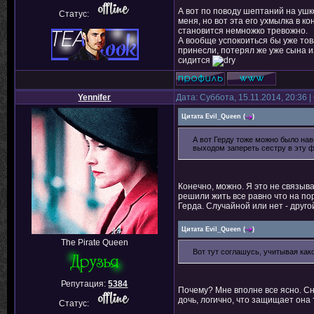
А вот по поводу шептаний на ушк
Статус:
меня, но вот эта его ухмылка в ко
становится немножко тревожно.
А вообще успокоиться бы уже тов
принесли, потерял же уже сына из-
сидится
Yennifer
Дата: Суббота, 15.11.2014, 20:36
Цитата
Evil_Queen
(
)
А вот Герду тоже можно было нав
выходом запереть сестру в эту ф
Конечно, можно. Я это не связы
решили жить все равно что на по
Герда. Случайной или нет - другой
Цитата
Evil_Queen
(
)
The Pirate Queen
Вот тут соглашусь, учитывая ка
Репутация:
5384
Почему? Мне вполне все ясно. Сне
дочь, логично, что защищает она 
Статус: