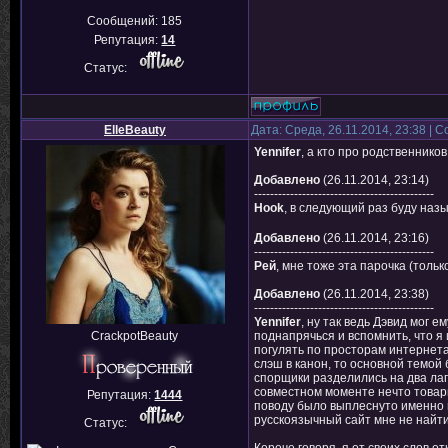
Сообщений:
185
Репутация:
14
Статус:
ElleBeauty
Дата: Среда, 26.11.2014, 23:38 |
Yennifer
, а кто про родственнико
Добавлено
(26.11.2014, 23:14)
---------------------------------------------
Hook
, в следующий раз буду наз
Добавлено
(26.11.2014, 23:16)
---------------------------------------------
Рей
, мне тоже эта парочка (толь
Добавлено
(26.11.2014, 23:38)
---------------------------------------------
Yennifer
, ну так ведь Дэвид мог 
CrackpotBeauty
поднапрячься и вспомнить, что я
погулять по просторам интернета
слэш в канон, то основной темо
спорщики разделились на два лаг
совместном моменте нечто товари
Репутация:
1444
поводу было выплеснуто именно на
русскоязычный сайт мне не найти
Статус: