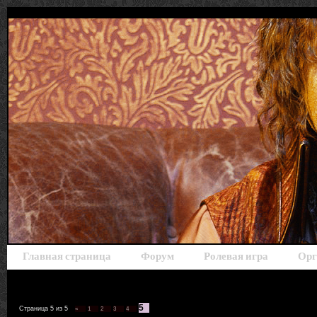
Главная страница
Форум
Ролевая игра
Орг
5
Страница
5
из
5
«
1
2
3
4