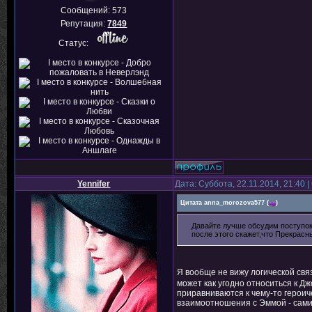
Сообщений:
573
Репутация:
7849
Статус:
Yennifer
Дата: Суббота, 22.11.2014, 21:40
Цитата
anna_morozova577
(
)
Давайте лучше обсудим поступок 
после этого скажет,что Прекрасн
Я вообще не вижу логической свя
может как угодно относиться к Джо
приравниваются к чему-то героиче
взаимоотношения с Эммой - сами 