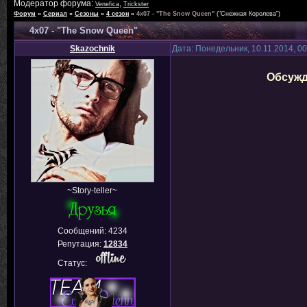
Модератор форума:
,
Venefica
Trickster
Форум
»
Сериал
»
Сезоны
»
4 сезон
»
4x07 - "The Snow Queen"
("Снежная Королева")
4x07 - "The Snow Queen"
Skazochnik
Дата: Понедельник, 10.11.2014, 0
Обсужд
~Story-teller~
Сообщений:
4234
Репутация:
12834
Статус: