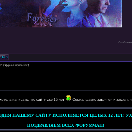
Сообщение
s"
("Дурные привычки")