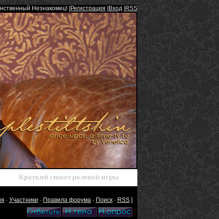
инственный Незнакомец! |
Регистрация
|
Вход
|
RSS
Краткий сюжет ролевой игры
ия
·
Участники
·
Правила форума
·
Поиск
·
RSS
]