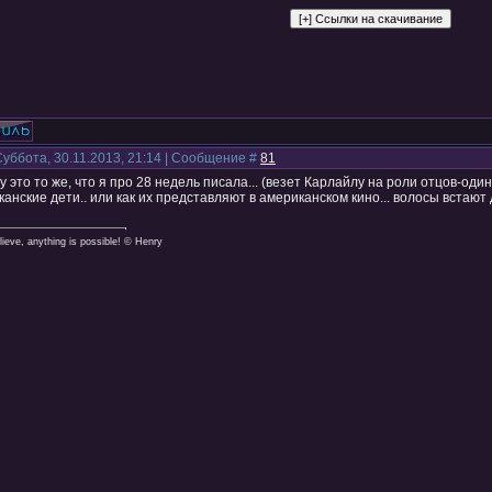
Суббота, 30.11.2013, 21:14 | Сообщение #
81
ну это то же, что я про 28 недель писала... (везет Карлайлу на роли отцов-о
анские дети.. или как их представляют в американском кино... волосы встают
lieve, anything is possible! © Henry