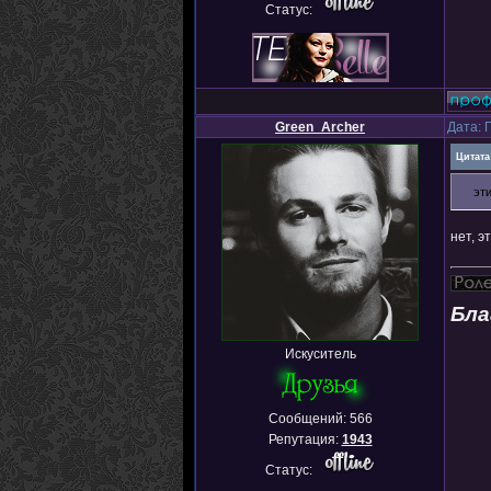
Статус:
Green_Archer
Дата: 
Цитата
эт
нет, э
Бла
Искуситель
Сообщений:
566
Репутация:
1943
Статус: