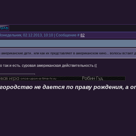
Понедельник, 02.12.2013, 10:10 | Сообщение #
82
и американские дети.. или как их представляют в американском кино... волосы встают 
то так и есть. суровая американская действительность ((
городство не дается по праву рождения, а 