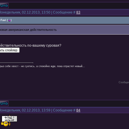
Понедельник, 02.12.2013, 13:50 | Сообщение #
83
Favi
(
)
ровая американская действительность
ействительность по-вашему суровая?
рыз себе хвост - не суетись, а спокойно жди, пока отрастет новый...
Сообщен
Понедельник, 02.12.2013, 13:59 | Сообщение #
84
,