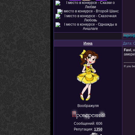
Инна
Дата: 
Favi
, 
америк
If you be
Воображуля
Сообщений:
606
Репутация:
1350