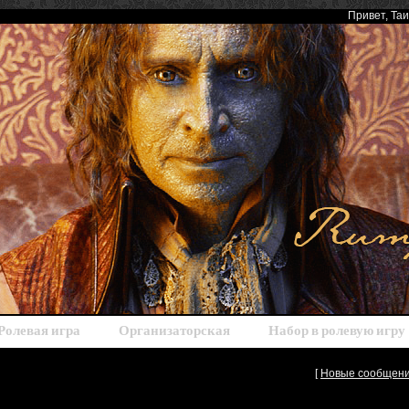
Привет
, Та
Ролевая игра
Организаторская
Набор в ролевую игру
[
Новые сообщен