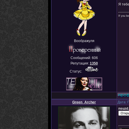
Я теб
If you be
Воображуля
Сообщений:
606
Репутация:
1350
Статус:
Green_Archer
Дата: 
nsuzd
,