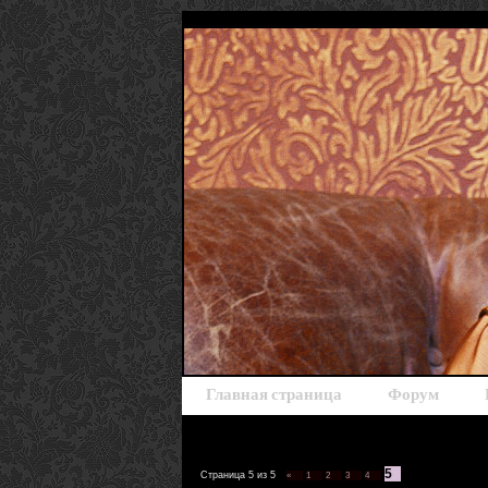
Главная страница
Форум
5
Страница
5
из
5
«
1
2
3
4