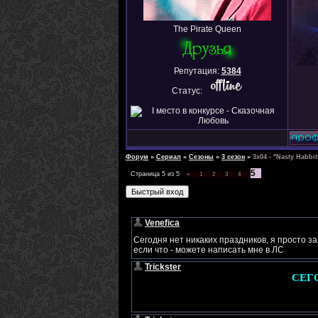
The Pirate Queen
Репутация:
5384
Статус:
Форум
»
Сериал
»
Сезоны
»
3 сезон
»
3x04 - "Nasty Habbit
5
Страница
5
из
5
«
1
2
3
4