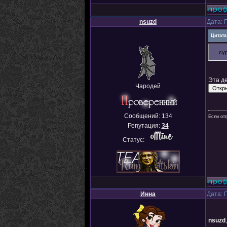
nsuzd
Дата: 
Цитата
су
Эта д
Чародей
Сообщений:
134
Если отг
Репутация:
34
Статус:
Инна
Дата: 
nsuzd