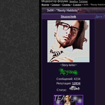
Модератор форума:
,
Venefica
Trickster
Форум
»
Сериал
»
Сезоны
»
3 сезон
»
3x04 - "Nasty Habbit
3x04 - "Nasty Habbits"
Skazochnik
Дата: 
~Story-teller~
Сообщений:
4234
Репутация:
12834
Статус: