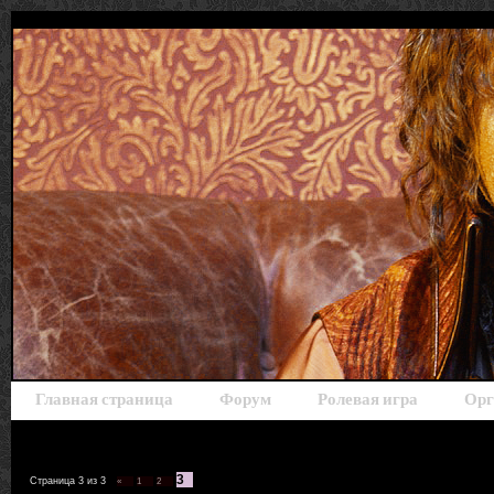
Главная страница
Форум
Ролевая игра
Орг
3
Страница
3
из
3
«
1
2