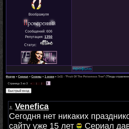
Воображуля
Сообщений:
606
Репутация:
1350
Статус:
Форум
»
Сериал
»
Сезоны
»
1 сезон
»
1x11 - "Fruit Of The Poisonous Tree"
("Плоды отравленн
3
Страница
3
из
3
«
1
2