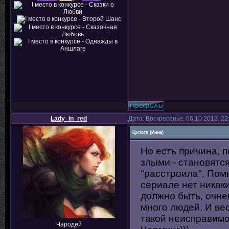
Lady_in_red
Дата: Воскресенье, 06.10.2013, 2
Цитата
(
Инна
)
Но есть причина, 
злыми - становятся
"расстроила". Помн
сериале нет никак
должно быть, очне
много людей. И вес
такой неисправимой
Чародей