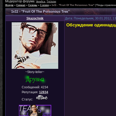
Модератор форума:
,
Venefica
Trickster
Форум
»
Сериал
»
Сезоны
»
1 сезон
»
1x11 - "Fruit Of The Poisonous Tree"
("Плоды отравленн
1x11 - "Fruit Of The Poisonous Tree"
Skazochnik
Дата: Понедельник, 30.01.2012, 1
Обсуждение одиннадца
~Story-teller~
Сообщений:
4234
Репутация:
12834
Статус: