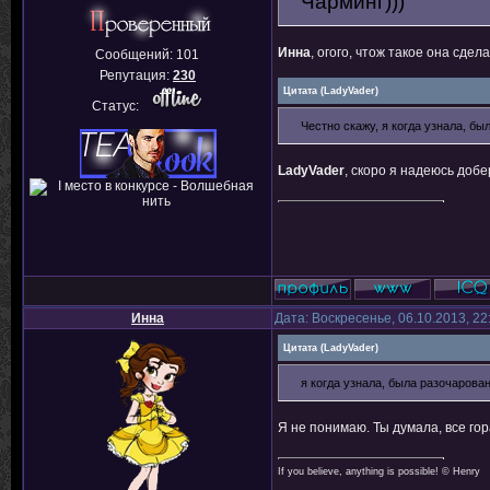
Чарминг)))
Инна
, огого, чтож такое она сдел
Сообщений:
101
Репутация:
230
Цитата
(
LadyVader
)
Статус:
Честно скажу, я когда узнала, был
LadyVader
, скоро я надеюсь добе
Инна
Дата: Воскресенье, 06.10.2013, 2
Цитата
(
LadyVader
)
я когда узнала, была разочарован
Я не понимаю. Ты думала, все го
If you believe, anything is possible! © Henry